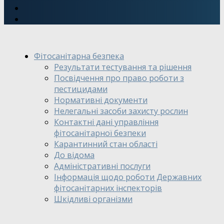
Фітосанітарна безпека
Результати тестування та рішення
Посвідчення про право роботи з
пестицидами
Нормативні документи
Нелегальні засоби захисту рослин
Контактні дані управління
фітосанітарної безпеки
Карантинний стан області
До відома
Адміністративні послуги
Інформація щодо роботи Державних
фітосанітарних інспекторів
Шкідливі організми