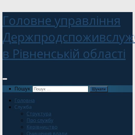
Головне управління
Держпродспоживслуж
в Рівненській області
Пошук:
Головна
Служба
Структура
Про службу
Керівництво
Очищення влади