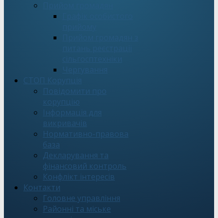
Прийом громадян
Графік особистого
прийому
Прийом громадян з
питань реєстрації
сільгосптехніки
Чергування
СТОП Корупція
Повідомити про
корупцію
Інформація для
викривачів
Нормативно-правова
база
Декларування та
фінансовий контроль
Конфлікт інтересів
Контакти
Головне управління
Районні та міське