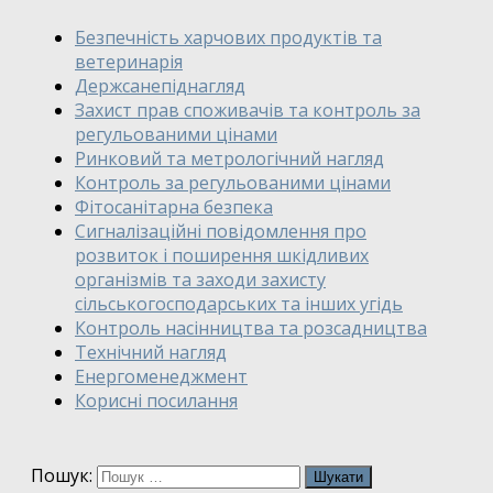
Безпечність харчових продуктів та
ветеринарія
Держсанепіднагляд
Захист прав споживачів та контроль за
регульованими цінами
Ринковий та метрологічний нагляд
Контроль за регульованими цінами
Фітосанітарна безпека
Сигналізаційні повідомлення про
розвиток і поширення шкідливих
організмів та заходи захисту
сільськогосподарських та інших угідь
Контроль насінництва та розсадництва
Технічний нагляд
Енергоменеджмент
Корисні посилання
Пошук: