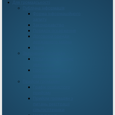
Для громадськості
Публічна інформація
Форма інформаційного
запиту
Законодавство
Порядок оскарження
Договори оренди
державного майна
Звіти
Звернення громадян
Подати електронне
звернення
Про стан роботи зі
зверненнями
Прийом громадян
Графік особистого
прийому
Прийом громадян з
питань реєстрації
сільгосптехніки