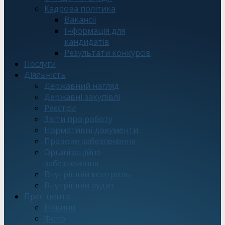
Кадрова політика
Вакансії
Інформація для
кандидатів
Результати конкурсів
Послуги
Діяльність
Державний нагляд
Державні закупівлі
Реєстри
Звіти про роботу
Нормативні документи
Правове забезпечення
Організаційне
забезпечення
Внутрішній контроль
Внутрішній аудит
Прес-центр
Новини
Фото