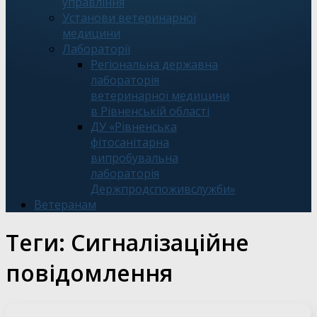
управління
Установи ветеринарної
медицини
Лабораторії
Регіональна державна
лабораторія
ветеринарної медицини
в Рівненській області
ДУ «Рівненська
фітосанітарна
випробувальна
лабораторія
Держпродспоживслужби»
Ветеранам
Теги:
Сигналізаційне
повідомлення