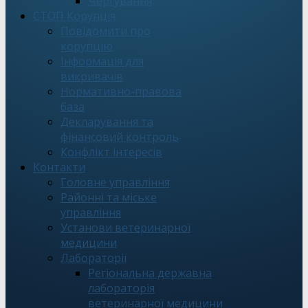
Чергування
СТОП Корупція
Повідомити про
корупцію
Інформація для
викривачів
Нормативно-правова
база
Декларування та
фінансовий контроль
Конфлікт інтересів
Контакти
Головне управління
Районні та міське
управління
Установи ветеринарної
медицини
Лабораторії
Регіональна державна
лабораторія
ветеринарної медицини