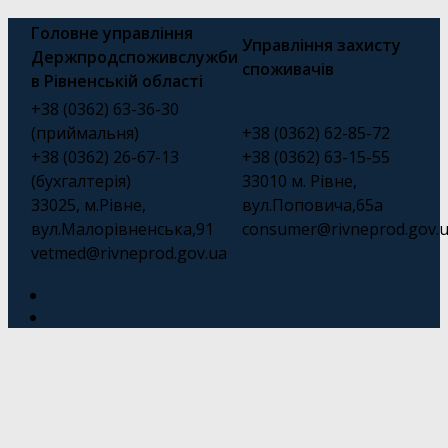
Головне управління
Управління захисту
Держпродспоживслужби
споживачів
в Рівненській області
+38 (0362) 63-36-30
(приймальня)
+38 (0362) 62-85-72
+38 (0362) 26-67-13
+38 (0362) 63-15-55
(бухгалтерія)
33010 м. Рівне,
33025, м.Рівне,
вул.Поповича,65а
вул.Малорівненська,91
consumer@rivneprod.gov.
vetmed@rivneprod.gov.ua