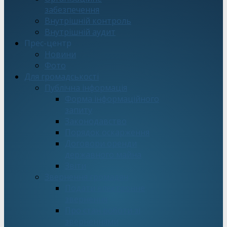
забезпечення
Внутрішній контроль
Внутрішній аудит
Прес-центр
Новини
Фото
Для громадськості
Публічна інформація
Форма інформаційного
запиту
Законодавство
Порядок оскарження
Договори оренди
державного майна
Звіти
Звернення громадян
Подати електронне
звернення
Про стан роботи зі
зверненнями