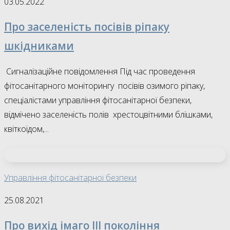
03.05.2022
Про заселеність посівів ріпаку
шкідниками
Сигналізаційне повідомлення Під час проведення
фітосанітарного моніторингу посівів озимого ріпаку,
спеціалістами управління фітосанітарної безпеки,
відмічено заселеність полів хрестоцвітними блішками,
квіткоїдом,...
Управління фітосанітарної безпеки
25.08.2021
Про вихід імаго ІІІ покоління