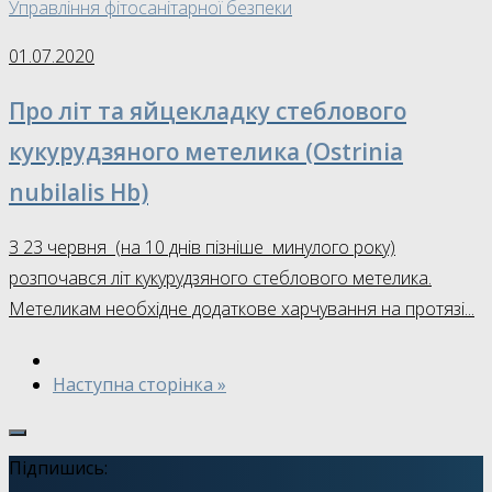
Управління фітосанітарної безпеки
01.07.2020
Про літ та яйцекладку cтеблового
кукурудзяного метелика (Ostrinia
nubilalis Hb)
З 23 червня (на 10 днів пізніше минулого року)
розпочався літ кукурудзяного стеблового метелика.
Метеликам необхідне додаткове харчування на протязі...
Наступна сторінка »
Підпишись: