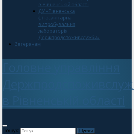
в Рівненській області
ДУ «Рівненська
фітосанітарна
випробувальна
лабораторія
Держпродспоживслужби»
Ветеранам
Головне управління
Держпродспоживслуж
в Рівненській області
Пошук: