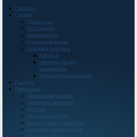
Головна
Служба
Структура
Про службу
Керівництво
Очищення влади
Кадрова політика
Вакансії
Інформація для
кандидатів
Результати конкурсів
Послуги
Діяльність
Державний нагляд
Державні закупівлі
Реєстри
Звіти про роботу
Нормативні документи
Правове забезпечення
Організаційне