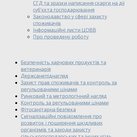
СГД та зразки написання скарги на дії
суб'єкта господарювання
Законодавство у сфері захисту
споживачів
Інформаційні листи ЦОВВ
Про проведену роботу
Безпечність харчових продуктів та
ветеринарія
Держсанепіднагляд
Захист прав споживачів та контроль за
регульованими цінами
Ринковий та метрологічний нагляд
Контроль за регульованими цінами
Фітосанітарна безпека
Сигналізаційні повідомлення про
розвиток і поширення шкідливих
організмів та заходи захисту
сільськогосподарських та інших угідь