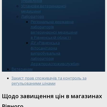
управління
Установи ветеринарної
медицини
Лабораторії
Регіональна державна
лабораторія
ветеринарної медицини
в Рівненській області
ДУ «Рівненська
фітосанітарна
випробувальна
лабораторія
Держпродспоживслужби»
Ветеранам
Захист прав споживачів та контроль за
регульованими цінами
Щодо завищення цін в магазинах
Рівного