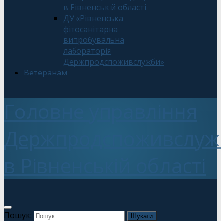
в Рівненській області
ДУ «Рівненська
фітосанітарна
випробувальна
лабораторія
Держпродспоживслужби»
Ветеранам
Головне управління
Держпродспоживслуж
в Рівненській області
Пошук: