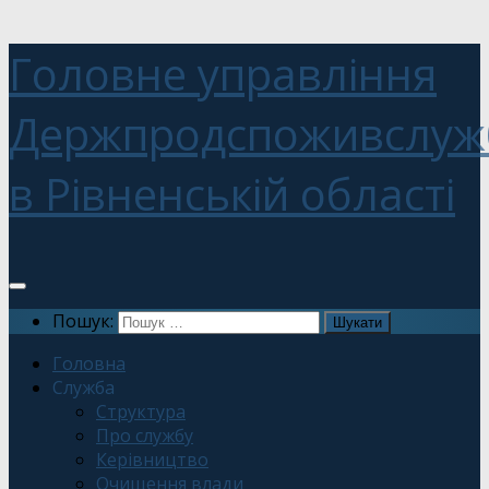
Головне управління
Держпродспоживслуж
в Рівненській області
Пошук:
Головна
Служба
Структура
Про службу
Керівництво
Очищення влади