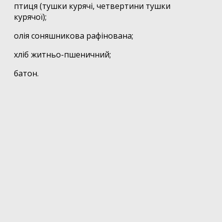
птиця (тушки курячі, четвертини тушки
курячої);
олія соняшникова рафінована;
хліб житньо-пшеничний;
батон.