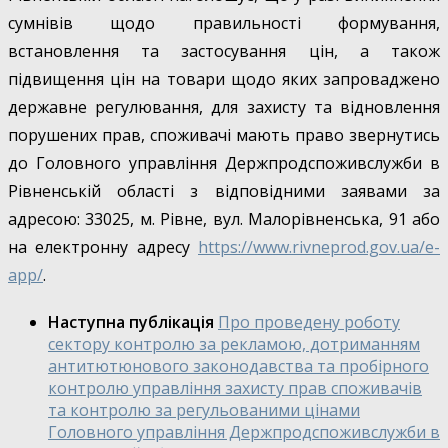
сумнівів щодо правильності формування,
встановлення та застосування цін, а також
підвищення цін на товари щодо яких запроваджено
державне регулювання, для захисту та відновлення
порушених прав, споживачі мають право звернутись
до Головного управління Держпродспоживслужби в
Рівненській області з відповідними заявами за
адресою: 33025, м. Рівне, вул. Малорівненська, 91 або
на електронну адресу
https://www.rivneprod.gov.ua/e-
app/
.
Наступна публікація
Про проведену роботу
сектору контролю за рекламою, дотриманням
антитютюнового законодавства та пробірного
контролю управління захисту прав споживачів
та контролю за регульованими цінами
Головного управління Держпродспоживслужби в