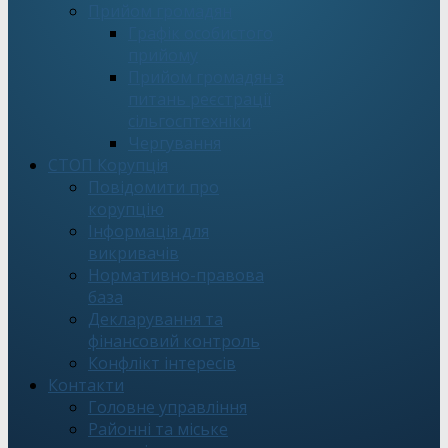
Прийом громадян
Графік особистого
прийому
Прийом громадян з
питань реєстрації
сільгосптехніки
Чергування
СТОП Корупція
Повідомити про
корупцію
Інформація для
викривачів
Нормативно-правова
база
Декларування та
фінансовий контроль
Конфлікт інтересів
Контакти
Головне управління
Районні та міське