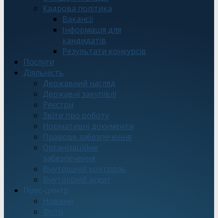
Кадрова політика
Вакансії
Інформація для
кандидатів
Результати конкурсів
Послуги
Діяльність
Державний нагляд
Державні закупівлі
Реєстри
Звіти про роботу
Нормативні документи
Правове забезпечення
Організаційне
забезпечення
Внутрішній контроль
Внутрішній аудит
Прес-центр
Новини
Фото