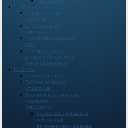
Чергування
СТОП Корупція
Повідомити про
корупцію
Інформація для
викривачів
Нормативно-правова
база
Декларування та
фінансовий контроль
Конфлікт інтересів
Контакти
Головне управління
Районні та міське
управління
Установи ветеринарної
медицини
Лабораторії
Регіональна державна
лабораторія
ветеринарної медицини