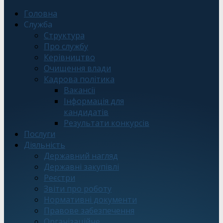
Головна
Служба
Структура
Про службу
Керівництво
Очищення влади
Кадрова політика
Вакансії
Інформація для
кандидатів
Результати конкурсів
Послуги
Діяльність
Державний нагляд
Державні закупівлі
Реєстри
Звіти про роботу
Нормативні документи
Правове забезпечення
Організаційне