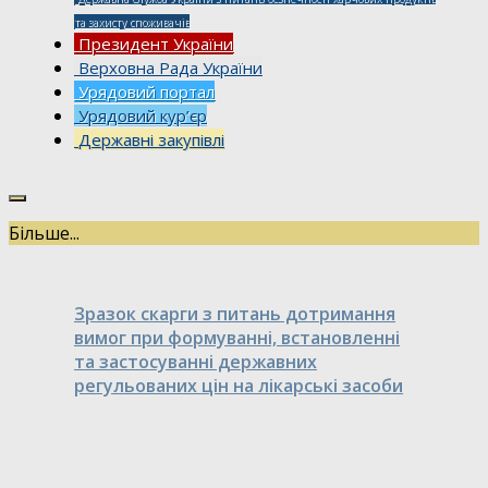
та захисту споживачів
Президент України
Верховна Рада України
Урядовий портал
Урядовий кур’єр
Державні закупівлі
Більше...
Зразок скарги з питань дотримання
вимог при формуванні, встановленні
та застосуванні державних
регульованих цін на лікарські засоби