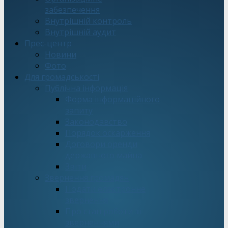
забезпечення
Внутрішній контроль
Внутрішній аудит
Прес-центр
Новини
Фото
Для громадськості
Публічна інформація
Форма інформаційного
запиту
Законодавство
Порядок оскарження
Договори оренди
державного майна
Звіти
Звернення громадян
Подати електронне
звернення
Про стан роботи зі
зверненнями