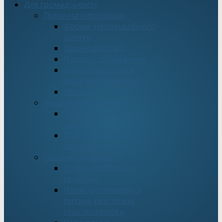
Для громадськості
Публічна інформація
Форма інформаційного
запиту
Законодавство
Порядок оскарження
Договори оренди
державного майна
Звіти
Звернення громадян
Подати електронне
звернення
Про стан роботи зі
зверненнями
Прийом громадян
Графік особистого
прийому
Прийом громадян з
питань реєстрації
сільгосптехніки