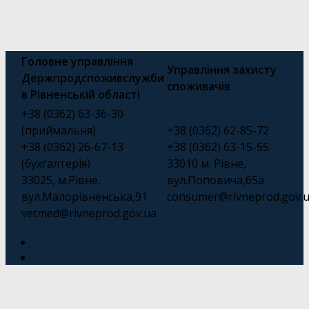
Головне управління
Управління захисту
Держпродспоживслужби
споживачів
в Рівненській області
+38 (0362) 63-36-30
(приймальня)
+38 (0362) 62-85-72
+38 (0362) 26-67-13
+38 (0362) 63-15-55
(бухгалтерія)
33010 м. Рівне,
33025, м.Рівне,
вул.Поповича,65а
вул.Малорівненська,91
consumer@rivneprod.gov.
vetmed@rivneprod.gov.ua