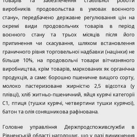
товарів та забезпечення стабільної роботи
виробників продовольства в умовах воєнного
стану», передбачено державне регулювання цін на
окремі види продовольчих товарів в період
воєнного стану та трьох місяців після його
припинення чи скасування, шляхом встановлення
граничного рівня торговельної надбавки (націнки) не
більше 10%, на продовольчі товари вітчизняного
виробництва, крім товарів, маркованих як органічна
продукція, а саме: борошно пшеничне вищого сорту,
молоко пастеризоване жирністю 2,5 відсотка (у
плівці), хліб житньо-пшеничний, яйця курячі категорії
С1, птиця (тушки курячі, четвертини тушки курячої),
батон та олія соняшникова рафінована.
Головне управління Держпродспоживслужби в
Рівненській області наголошує, що у разі виникнення