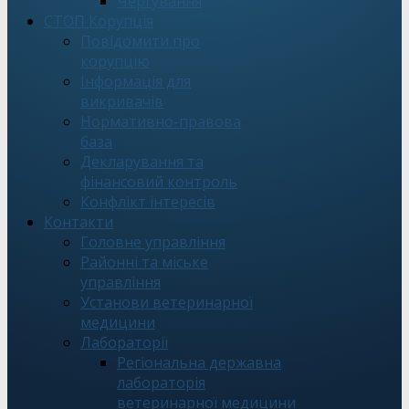
Чергування
СТОП Корупція
Повідомити про
корупцію
Інформація для
викривачів
Нормативно-правова
база
Декларування та
фінансовий контроль
Конфлікт інтересів
Контакти
Головне управління
Районні та міське
управління
Установи ветеринарної
медицини
Лабораторії
Регіональна державна
лабораторія
ветеринарної медицини