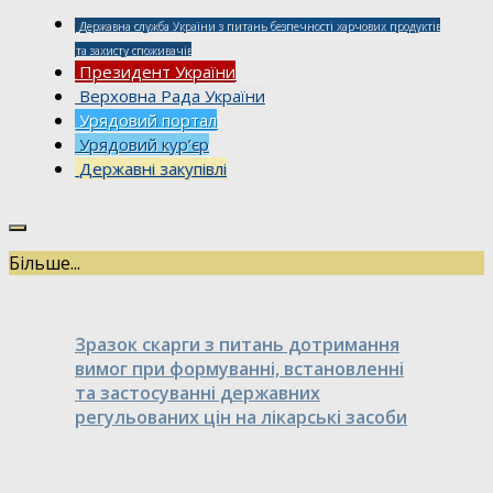
Державна служба України з питань безпечності харчових продуктів
та захисту споживачів
Президент України
Верховна Рада України
Урядовий портал
Урядовий кур’єр
Державні закупівлі
Більше...
Зразок скарги з питань дотримання
вимог при формуванні, встановленні
та застосуванні державних
регульованих цін на лікарські засоби