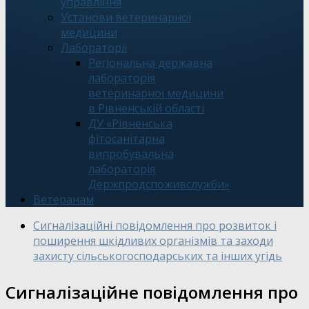
управління
Установи ветеринарної
медицини
Лабораторії
Регіональна державна
лабораторія
ветеринарної медицини
в Рівненській області
ДУ «Рівненська
фітосанітарна
випробувальна
лабораторія
Держпродспоживслужби»
Ветеранам
Сигналізаційні повідомлення про розвиток і
поширення шкідливих організмів та заходи
захисту сільськогосподарських та інших угідь
Сигналізаційне повідомлення про