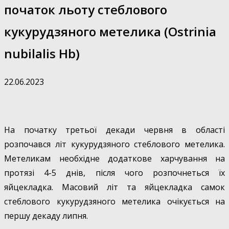
початок льоту cтеблового
кукурудзяного метелика (Ostrinia
nubilalis Hb)
22.06.2023
На початку третьої декади червня в області
розпочався літ кукурудзяного стеблового метелика.
Метеликам необхідне додаткове харчування на
протязі 4-5 днів, після чого розпочнеться їх
яйцекладка. Масовий літ та яйцекладка самок
стеблового кукурудзяного метелика очікується на
першу декаду липня.