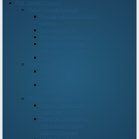
Для громадськості
Публічна інформація
Форма інформаційного
запиту
Законодавство
Порядок оскарження
Договори оренди
державного майна
Звіти
Звернення громадян
Подати електронне
звернення
Про стан роботи зі
зверненнями
Прийом громадян
Графік особистого
прийому
Прийом громадян з
питань реєстрації
сільгосптехніки