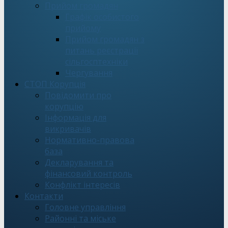
Прийом громадян
Графік особистого
прийому
Прийом громадян з
питань реєстрації
сільгосптехніки
Чергування
СТОП Корупція
Повідомити про
корупцію
Інформація для
викривачів
Нормативно-правова
база
Декларування та
фінансовий контроль
Конфлікт інтересів
Контакти
Головне управління
Районні та міське