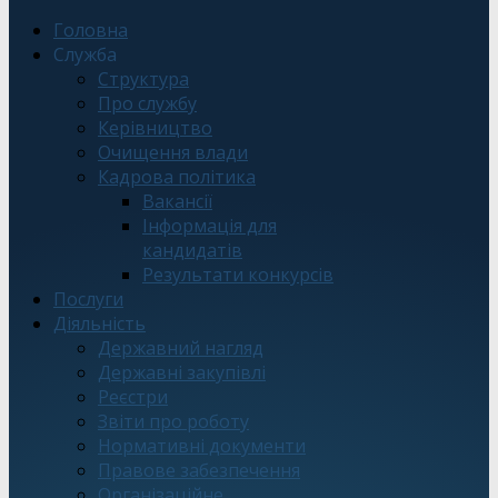
Головна
Служба
Структура
Про службу
Керівництво
Очищення влади
Кадрова політика
Вакансії
Інформація для
кандидатів
Результати конкурсів
Послуги
Діяльність
Державний нагляд
Державні закупівлі
Реєстри
Звіти про роботу
Нормативні документи
Правове забезпечення
Організаційне