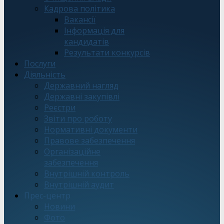
Кадрова політика
Вакансії
Інформація для
кандидатів
Результати конкурсів
Послуги
Діяльність
Державний нагляд
Державні закупівлі
Реєстри
Звіти про роботу
Нормативні документи
Правове забезпечення
Організаційне
забезпечення
Внутрішній контроль
Внутрішній аудит
Прес-центр
Новини
Фото