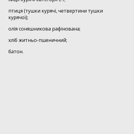
птиця (тушки курячі, четвертини тушки
курячої);
олія соняшникова рафінована;
хліб житньо-пшеничний;
батон.