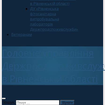
в Рівненській області
ДУ «Рівненська
фітосанітарна
випробувальна
лабораторія
Держпродспоживслужби»
Ветеранам
Головне управління
Держпродспоживслуж
в Рівненській області
Пошук: