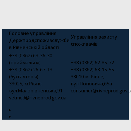
Головне управління
Управління захисту
Держпродспоживслужби
споживачів
в Рівненській області
+38 (0362) 63-36-30
(приймальня)
+38 (0362) 62-85-72
+38 (0362) 26-67-13
+38 (0362) 63-15-55
(бухгалтерія)
33010 м. Рівне,
33025, м.Рівне,
вул.Поповича,65а
вул.Малорівненська,91
consumer@rivneprod.gov.
vetmed@rivneprod.gov.ua