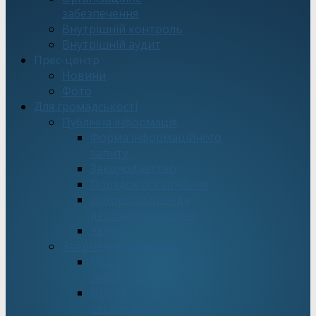
забезпечення
Внутрішній контроль
Внутрішній аудит
Прес-центр
Новини
Фото
Для громадськості
Публічна інформація
Форма інформаційного
запиту
Законодавство
Порядок оскарження
Договори оренди
державного майна
Звіти
Звернення громадян
Подати електронне
звернення
Про стан роботи зі
зверненнями