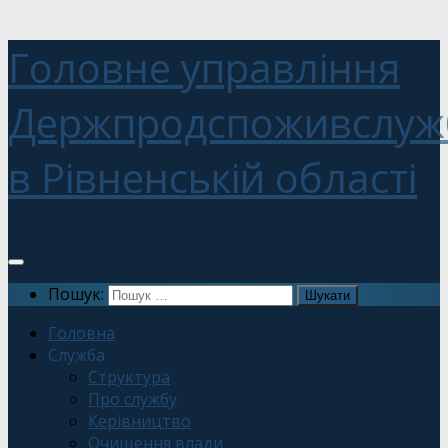
Головне управління
Держпродспоживслуж
в Рівненській області
Пошук:
Головна
Служба
Структура
Про службу
Керівництво
Очищення влади