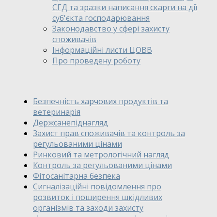
СГД та зразки написання скарги на дії
суб'єкта господарювання
Законодавство у сфері захисту
споживачів
Інформаційні листи ЦОВВ
Про проведену роботу
Безпечність харчових продуктів та
ветеринарія
Держсанепіднагляд
Захист прав споживачів та контроль за
регульованими цінами
Ринковий та метрологічний нагляд
Контроль за регульованими цінами
Фітосанітарна безпека
Сигналізаційні повідомлення про
розвиток і поширення шкідливих
організмів та заходи захисту