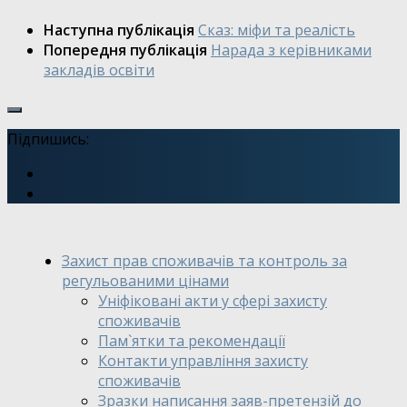
Наступна публікація
Сказ: міфи та реалість
Попередня публікація
Нарада з керівниками
закладів освіти
Підпишись:
Захист прав споживачів та контроль за
регульованими цінами
Уніфіковані акти у сфері захисту
споживачів
Пам`ятки та рекомендації
Контакти управління захисту
споживачів
Зразки написання заяв-претензій до