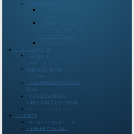
Прийом громадян
Графік особистого
прийому
Прийом громадян з
питань реєстрації
сільгосптехніки
Чергування
СТОП Корупція
Повідомити про
корупцію
Інформація для
викривачів
Нормативно-правова
база
Декларування та
фінансовий контроль
Конфлікт інтересів
Контакти
Головне управління
Районні та міське