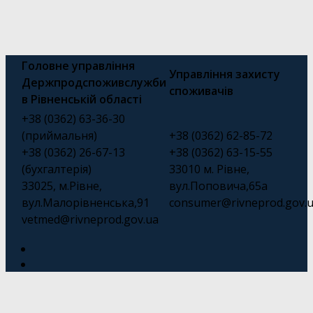
Головне управління
Управління захисту
Держпродспоживслужби
споживачів
в Рівненській області
+38 (0362) 63-36-30
(приймальня)
+38 (0362) 62-85-72
+38 (0362) 26-67-13
+38 (0362) 63-15-55
(бухгалтерія)
33010 м. Рівне,
33025, м.Рівне,
вул.Поповича,65а
вул.Малорівненська,91
consumer@rivneprod.gov.
vetmed@rivneprod.gov.ua