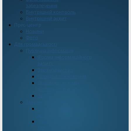
забезпечення
Внутрішній контроль
Внутрішній аудит
Прес-центр
Новини
Фото
Для громадськості
Публічна інформація
Форма інформаційного
запиту
Законодавство
Порядок оскарження
Договори оренди
державного майна
Звіти
Звернення громадян
Подати електронне
звернення
Про стан роботи зі
зверненнями