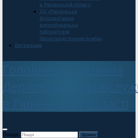
в Рівненській області
ДУ «Рівненська
фітосанітарна
випробувальна
лабораторія
Держпродспоживслужби»
Ветеранам
Головне управління
Держпродспоживслуж
в Рівненській області
Пошук: