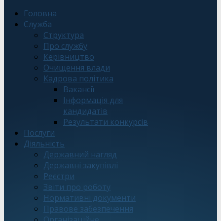
Головна
Служба
Структура
Про службу
Керівництво
Очищення влади
Кадрова політика
Вакансії
Інформація для
кандидатів
Результати конкурсів
Послуги
Діяльність
Державний нагляд
Державні закупівлі
Реєстри
Звіти про роботу
Нормативні документи
Правове забезпечення
Організаційне