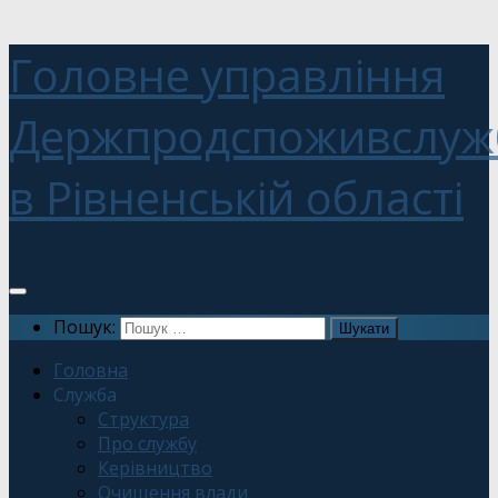
Головне управління
Держпродспоживслуж
в Рівненській області
Пошук:
Головна
Служба
Структура
Про службу
Керівництво
Очищення влади