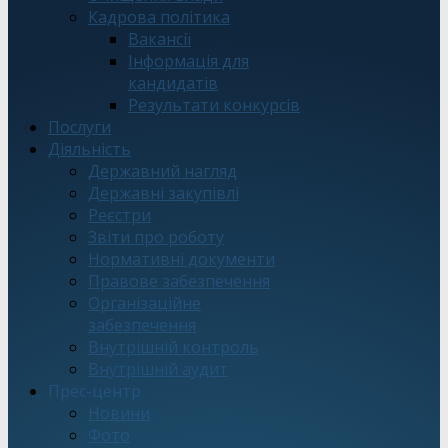
Кадрова політика
Вакансії
Інформація для
кандидатів
Результати конкурсів
Послуги
Діяльність
Державний нагляд
Державні закупівлі
Реєстри
Звіти про роботу
Нормативні документи
Правове забезпечення
Організаційне
забезпечення
Внутрішній контроль
Внутрішній аудит
Прес-центр
Новини
Фото