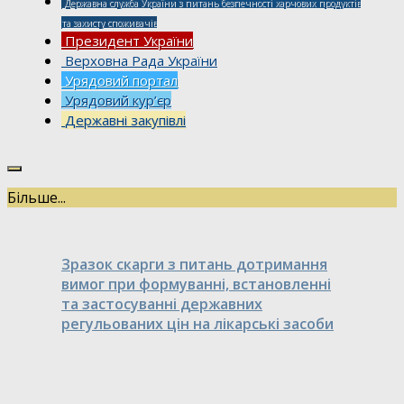
Державна служба України з питань безпечності харчових продуктів
та захисту споживачів
Президент України
Верховна Рада України
Урядовий портал
Урядовий кур’єр
Державні закупівлі
Більше...
Зразок скарги з питань дотримання
вимог при формуванні, встановленні
та застосуванні державних
регульованих цін на лікарські засоби