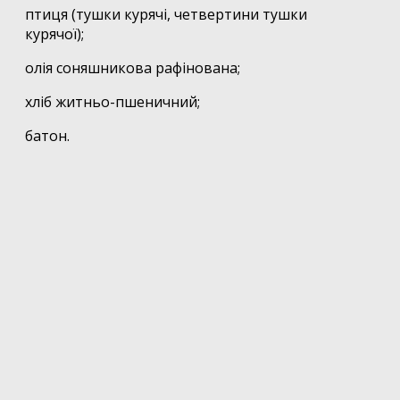
птиця (тушки курячі, четвертини тушки
курячої);
олія соняшникова рафінована;
хліб житньо-пшеничний;
батон.