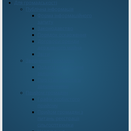
Для громадськості
Публічна інформація
Форма інформаційного
запиту
Законодавство
Порядок оскарження
Договори оренди
державного майна
Звіти
Звернення громадян
Подати електронне
звернення
Про стан роботи зі
зверненнями
Прийом громадян
Графік особистого
прийому
Прийом громадян з
питань реєстрації
сільгосптехніки