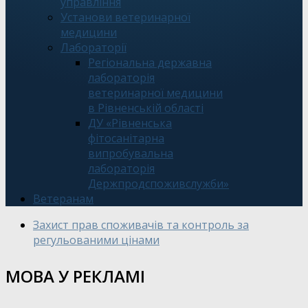
управління
Установи ветеринарної
медицини
Лабораторії
Регіональна державна
лабораторія
ветеринарної медицини
в Рівненській області
ДУ «Рівненська
фітосанітарна
випробувальна
лабораторія
Держпродспоживслужби»
Ветеранам
Захист прав споживачів та контроль за
регульованими цінами
МОВА У РЕКЛАМІ