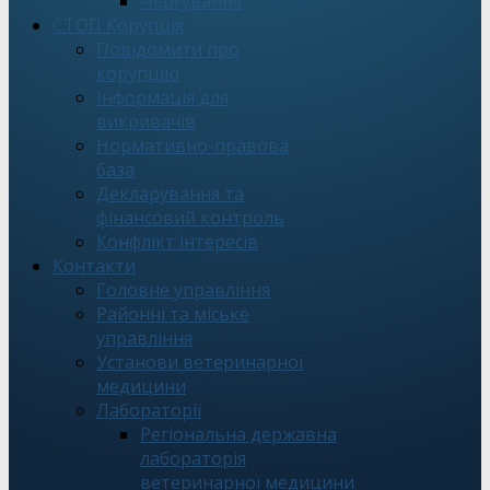
Чергування
СТОП Корупція
Повідомити про
корупцію
Інформація для
викривачів
Нормативно-правова
база
Декларування та
фінансовий контроль
Конфлікт інтересів
Контакти
Головне управління
Районні та міське
управління
Установи ветеринарної
медицини
Лабораторії
Регіональна державна
лабораторія
ветеринарної медицини