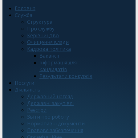
Головна
Служба
Структура
Про службу
Керівництво
Очищення влади
Кадрова політика
Вакансії
Інформація для
кандидатів
Результати конкурсів
Послуги
Діяльність
Державний нагляд
Державні закупівлі
Реєстри
Звіти про роботу
Нормативні документи
Правове забезпечення
Організаційне