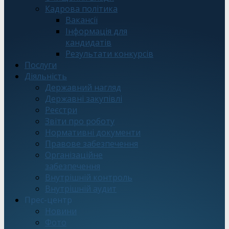
Кадрова політика
Вакансії
Інформація для
кандидатів
Результати конкурсів
Послуги
Діяльність
Державний нагляд
Державні закупівлі
Реєстри
Звіти про роботу
Нормативні документи
Правове забезпечення
Організаційне
забезпечення
Внутрішній контроль
Внутрішній аудит
Прес-центр
Новини
Фото