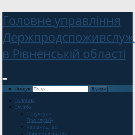
Головне управління
Держпродспоживслуж
в Рівненській області
Пошук:
Головна
Служба
Структура
Про службу
Керівництво
Очищення влади