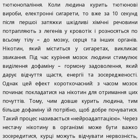
тютюнопаління. Коли людина курить тютюнові
вироби, електронні сигарети, то вже за 10 секунд
після першої затяжки шкідливі хімічні речовини
потрапляють з легенів у кровотік і розносяться по
всьому тілу
–
до мозку, серця та інших органів.
Нікотин, який міститься у сигаретах, викликає
звикання. Під час куріння мозок людини стимулює
виділення дофаміну
–
гормону задоволення, який
дарує відчуття щастя, енергії та зосередженості.
Однак цей ефект короткочасний: з часом мозок
починає покладатися на нікотин для отримання цих
почуттів. Тому, чим довше курить людина, тим
більше дофаміну їй потрібно, щоб добре почуватися.
Такий процес називається «нейроадаптацією». Через
нестачу нікотину в організмі може бути важко
зосередитися, курці можуть відчувати нервозність,