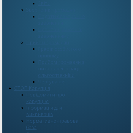
Звіти
Звернення громадян
Подати електронне
звернення
Про стан роботи зі
зверненнями
Прийом громадян
Графік особистого
прийому
Прийом громадян з
питань реєстрації
сільгосптехніки
Чергування
СТОП Корупція
Повідомити про
корупцію
Інформація для
викривачів
Нормативно-правова
база