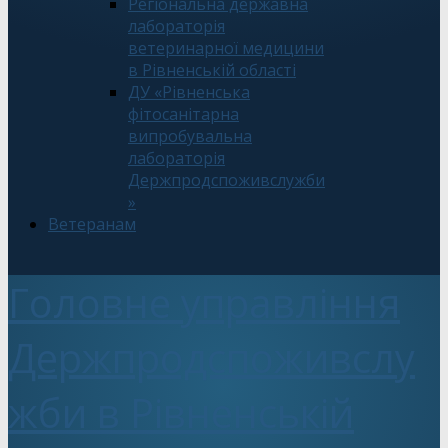
Регіональна державна
лабораторія
ветеринарної медицини
в Рівненській області
ДУ «Рівненська
фітосанітарна
випробувальна
лабораторія
Держпродспоживслужби
»
Ветеранам
Головне управління
Держпродспоживслу
жби в Рівненській