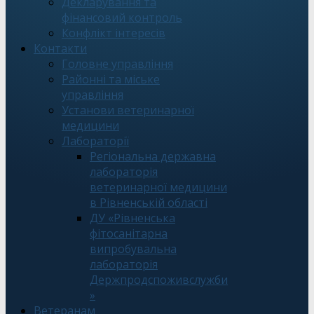
Декларування та
фінансовий контроль
Конфлікт інтересів
Контакти
Головне управління
Районні та міське
управління
Установи ветеринарної
медицини
Лабораторії
Регіональна державна
лабораторія
ветеринарної медицини
в Рівненській області
ДУ «Рівненська
фітосанітарна
випробувальна
лабораторія
Держпродспоживслужби
»
Ветеранам