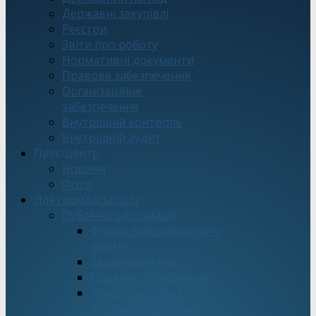
Державні закупівлі
Реєстри
Звіти про роботу
Нормативні документи
Правове забезпечення
Організаційне
забезпечення
Внутрішній контроль
Внутрішній аудит
Прес-центр
Новини
Фото
Для громадськості
Публічна інформація
Форма інформаційного
запиту
Законодавство
Порядок оскарження
Договори оренди
державного майна