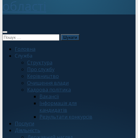
області
Пошук:
Головна
Служба
Структура
Про службу
Керівництво
Очищення влади
Кадрова політика
Вакансії
Інформація для
кандидатів
Результати конкурсів
Послуги
Діяльність
Державний нагляд