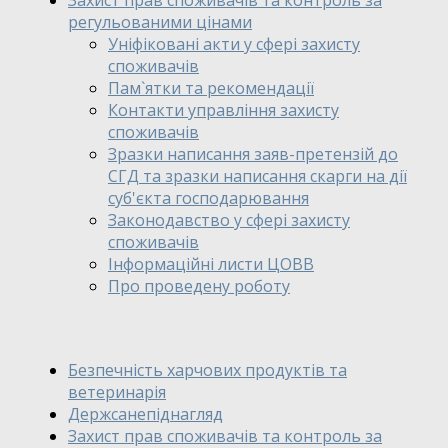
Захист прав споживачів та контроль за
регульованими цінами
Уніфіковані акти у сфері захисту
споживачів
Пам`ятки та рекомендації
Контакти управління захисту
споживачів
Зразки написання заяв-претензій до
СГД та зразки написання скарги на дії
суб'єкта господарювання
Законодавство у сфері захисту
споживачів
Інформаційні листи ЦОВВ
Про проведену роботу
Безпечність харчових продуктів та
ветеринарія
Держсанепіднагляд
Захист прав споживачів та контроль за