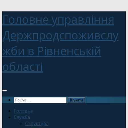
Головне управління
Держпродспоживслу
жби в Рівненській
області
Пошук:
Головна
Служба
Структура