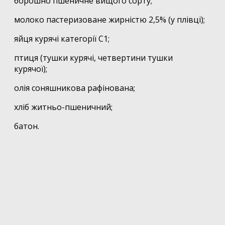
борошно пшеничне вищого сорту;
молоко пастеризоване жирністю 2,5% (у плівці);
яйця курячі категорії С1;
птиця (тушки курячі, четвертини тушки
курячої);
олія соняшникова рафінована;
хліб житньо-пшеничний;
батон.