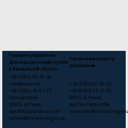
Головне управління
Управління захисту
Держпродспоживслужби
споживачів
в Рівненській області
+38 (0362) 63-36-30
(приймальня)
+38 (0362) 62-85-72
+38 (0362) 26-67-13
+38 (0362) 63-15-55
(бухгалтерія)
33010 м. Рівне,
33025, м.Рівне,
вул.Поповича,65а
вул.Малорівненська,91
consumer@rivneprod.gov.
vetmed@rivneprod.gov.ua