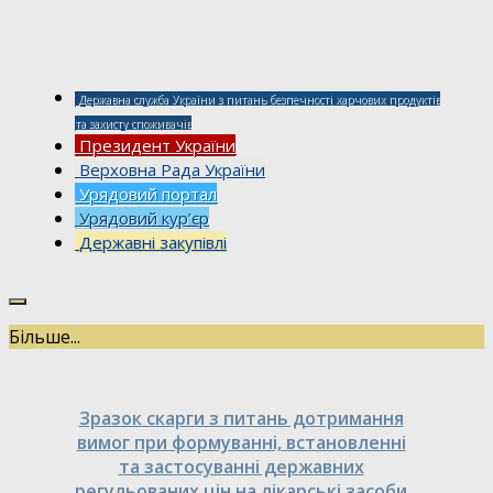
Державна служба України з питань безпечності харчових продуктів
та захисту споживачів
Президент України
Верховна Рада України
Урядовий портал
Урядовий кур’єр
Державні закупівлі
Більше...
Зразок скарги з питань дотримання
вимог при формуванні, встановленні
та застосуванні державних
регульованих цін на лікарські засоби