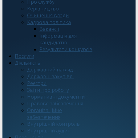
Про службу
Керівництво
Очищення влади
Кадрова політика
Вакансії
Інформація для
кандидатів
Результати конкурсів
Послуги
Діяльність
Державний нагляд
Державні закупівлі
Реєстри
Звіти про роботу
Нормативні документи
Правове забезпечення
Організаційне
забезпечення
Внутрішній контроль
Внутрішній аудит
Прес-центр