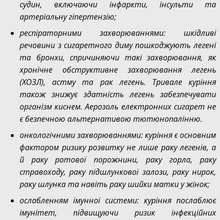
судин, включаючи інфаркти, інсульти та
артеріальну гіпертензію;
респіраторними захворюваннями: шкідливі
речовини з сигаретного диму пошкоджують легені
та бронхи, спричиняючи такі захворювання, як
хронічне обструктивне захворювання легень
(ХОЗЛ), астму та рак легень. Тривале куріння
також знижує здатність легень забезпечувати
організм киснем. Аерозоль електронних сигарет не
є безпечною альтернативою тютюнопалінню.
онкологічними захворюваннями: куріння є основним
фактором ризику розвитку не лише раку легенів, а
й раку ротової порожнини, раку горла, раку
стравоходу, раку підшлункової залози, раку нирок,
раку шлунка та навіть раку шийки матки у жінок;
ослабленням імунної системи: куріння послаблює
імунітет, підвищуючи ризик інфекційних