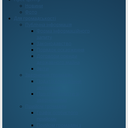
Новини
Фото
Для громадськості
Публічна інформація
Форма інформаційного
запиту
Законодавство
Порядок оскарження
Договори оренди
державного майна
Звіти
Звернення громадян
Подати електронне
звернення
Про стан роботи зі
зверненнями
Прийом громадян
Графік особистого
прийому
Прийом громадян з