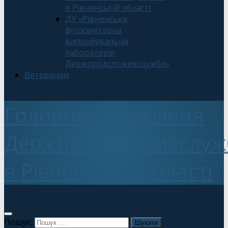
в Рівненській області
ДУ «Рівненська
фітосанітарна
випробувальна
лабораторія
Держпродспоживслужби»
Ветеранам
Головне управління
Держпродспоживслуж
в Рівненській області
Пошук: