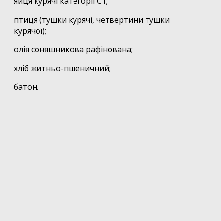
яйця курячі категорії С1;
птиця (тушки курячі, четвертини тушки
курячої);
олія соняшникова рафінована;
хліб житньо-пшеничний;
батон.