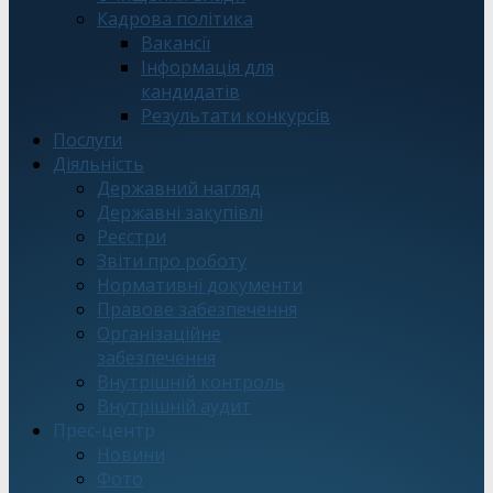
Кадрова політика
Вакансії
Інформація для
кандидатів
Результати конкурсів
Послуги
Діяльність
Державний нагляд
Державні закупівлі
Реєстри
Звіти про роботу
Нормативні документи
Правове забезпечення
Організаційне
забезпечення
Внутрішній контроль
Внутрішній аудит
Прес-центр
Новини
Фото