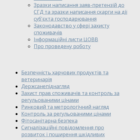
Зразки написання заяв-претензій до
СГД та зразки написання скарги на дії
суб'єкта господарювання
Законодавство у сфері захисту
споживачів
Інформаційні листи ЦОВВ
Про проведену роботу
Безпечність харчових продуктів та
ветеринарія
Держсанепіднагляд
Захист прав споживачів та контроль за
регульованими цінами
Ринковий та метрологічний нагляд
Контроль за регульованими цінами
Фітосанітарна безпека
Сигналізаційні повідомлення про
розвиток і поширення шкідливих