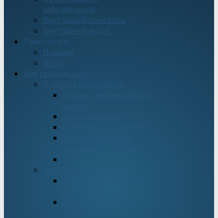
забезпечення
Внутрішній контроль
Внутрішній аудит
Прес-центр
Новини
Фото
Для громадськості
Публічна інформація
Форма інформаційного
запиту
Законодавство
Порядок оскарження
Договори оренди
державного майна
Звіти
Звернення громадян
Подати електронне
звернення
Про стан роботи зі
зверненнями