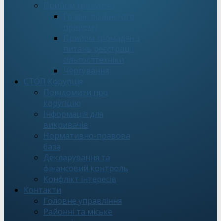
Прийом громадян
Графік особистого
прийому
Прийом громадян з
питань реєстрації
сільгосптехніки
Чергування
СТОП Корупція
Повідомити про
корупцію
Інформація для
викривачів
Нормативно-правова
база
Декларування та
фінансовий контроль
Конфлікт інтересів
Контакти
Головне управління
Районні та міське