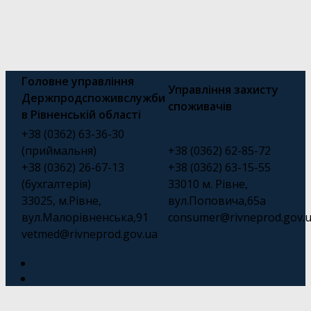
Головне управління
Управління захисту
Держпродспоживслужби
споживачів
в Рівненській області
+38 (0362) 63-36-30
(приймальня)
+38 (0362) 62-85-72
+38 (0362) 26-67-13
+38 (0362) 63-15-55
(бухгалтерія)
33010 м. Рівне,
33025, м.Рівне,
вул.Поповича,65а
вул.Малорівненська,91
consumer@rivneprod.gov.
vetmed@rivneprod.gov.ua