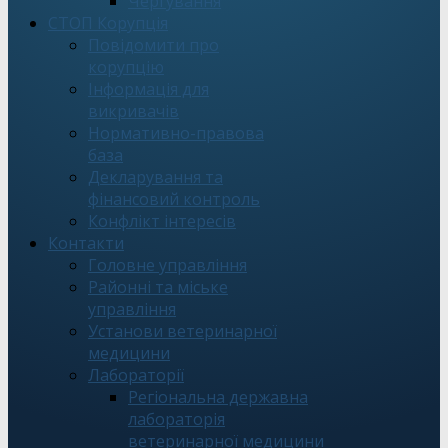
Чергування
СТОП Корупція
Повідомити про
корупцію
Інформація для
викривачів
Нормативно-правова
база
Декларування та
фінансовий контроль
Конфлікт інтересів
Контакти
Головне управління
Районні та міське
управління
Установи ветеринарної
медицини
Лабораторії
Регіональна державна
лабораторія
ветеринарної медицини