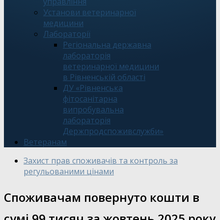
управління
Установи ветеринарної
медицини
Лабораторії
Регіональна державна
лабораторія
ветеринарної медицини
в Рівненській області
ДУ «Рівненська
фітосанітарна
випробувальна
лабораторія
Держпродспоживслужби»
Ветеранам
Захист прав споживачів та контроль за
регульованими цінами
Споживачам повернуто кошти в
сумі 99 тисяч за жовтень 2025 року