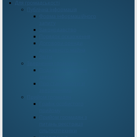
Для громадськості
Публічна інформація
Форма інформаційного
запиту
Законодавство
Порядок оскарження
Договори оренди
державного майна
Звіти
Звернення громадян
Подати електронне
звернення
Про стан роботи зі
зверненнями
Прийом громадян
Графік особистого
прийому
Прийом громадян з
питань реєстрації
сільгосптехніки