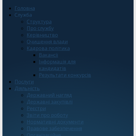
Головна
Служба
Структура
Про службу
Керівництво
Очищення влади
Кадрова політика
Вакансії
Інформація для
кандидатів
Результати конкурсів
Послуги
Діяльність
Державний нагляд
Державні закупівлі
Реєстри
Звіти про роботу
Нормативні документи
Правове забезпечення
Організаційне