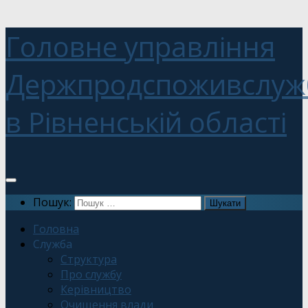
Головне управління
Держпродспоживслуж
в Рівненській області
Пошук:
Головна
Служба
Структура
Про службу
Керівництво
Очищення влади