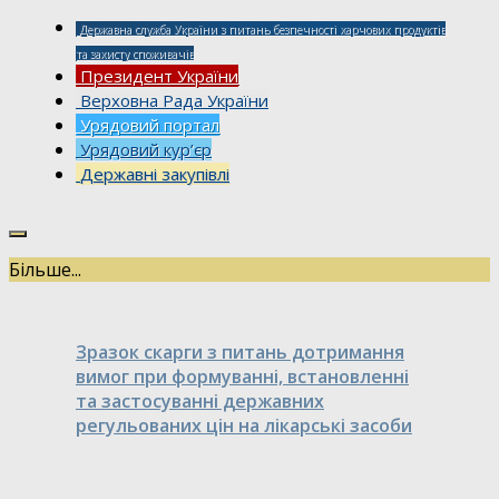
Державна служба України з питань безпечності харчових продуктів
та захисту споживачів
Президент України
Верховна Рада України
Урядовий портал
Урядовий кур’єр
Державні закупівлі
Більше...
Зразок скарги з питань дотримання
вимог при формуванні, встановленні
та застосуванні державних
регульованих цін на лікарські засоби