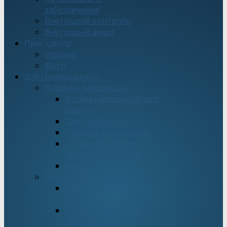
забезпечення
Внутрішній контроль
Внутрішній аудит
Прес-центр
Новини
Фото
Для громадськості
Публічна інформація
Форма інформаційного
запиту
Законодавство
Порядок оскарження
Договори оренди
державного майна
Звіти
Звернення громадян
Подати електронне
звернення
Про стан роботи зі
зверненнями