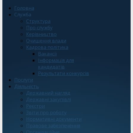
Головна
Служба
Структура
Про службу
Керівництво
Очищення влади
Кадрова політика
Вакансії
Інформація для
кандидатів
Результати конкурсів
Послуги
Діяльність
Державний нагляд
Державні закупівлі
Реєстри
Звіти про роботу
Нормативні документи
Правове забезпечення
Організаційне