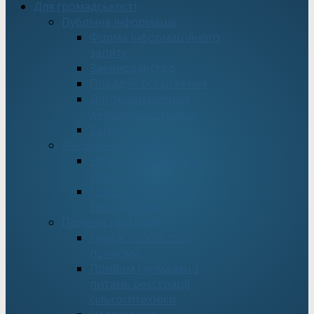
Для громадськості
Публічна інформація
Форма інформаційного
запиту
Законодавство
Порядок оскарження
Договори оренди
державного майна
Звіти
Звернення громадян
Подати електронне
звернення
Про стан роботи зі
зверненнями
Прийом громадян
Графік особистого
прийому
Прийом громадян з
питань реєстрації
сільгосптехніки