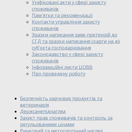
Уніфіковані акти у сфері захисту
споживачів
Пам`ятки та рекомендації
Контакти управління захисту
споживачів
Зразки написання заяв-претензій до
СГД та зразки написання скарги на дії
суб'єкта господарювання
Законодавство у сфері захисту
споживачів
Інформаційні листи ЦОВВ
Про проведену роботу
Безпечність харчових продуктів та
ветеринарія
Держсанепіднагляд
Захист прав споживачів та контроль за
регульованими цінами
Ринковий та метрологічний нагляд