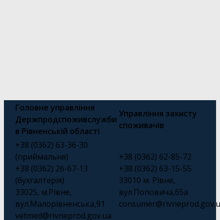
Головне управління
Управління захисту
Держпродспоживслужби
споживачів
в Рівненській області
+38 (0362) 63-36-30
(приймальня)
+38 (0362) 62-85-72
+38 (0362) 26-67-13
+38 (0362) 63-15-55
(бухгалтерія)
33010 м. Рівне,
33025, м.Рівне,
вул.Поповича,65а
вул.Малорівненська,91
consumer@rivneprod.gov.
vetmed@rivneprod.gov.ua