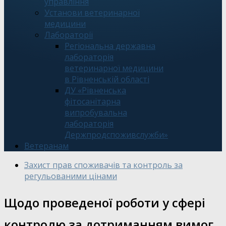
управління
Установи ветеринарної
медицини
Лабораторії
Регіональна державна
лабораторія
ветеринарної медицини
в Рівненській області
ДУ «Рівненська
фітосанітарна
випробувальна
лабораторія
Держпродспоживслужби»
Ветеранам
Захист прав споживачів та контроль за
регульованими цінами
Щодо проведеної роботи у сфері
контролю за дотриманням вимог