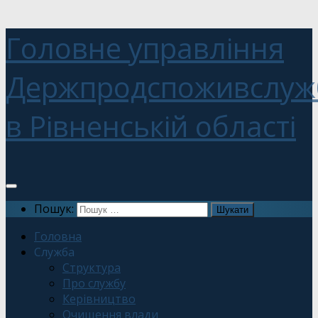
Головне управління
Держпродспоживслуж
в Рівненській області
Пошук:
Головна
Служба
Структура
Про службу
Керівництво
Очищення влади