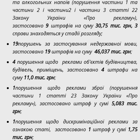
та алкогольних напоїв (порушення частини 1 та
частини 2 і частини2 і частини 3 статті 22
Закону України «Про рекламу»),
застосовано
9
штрафів на суму
30,75 тис. грн, 3
справи
знаходяться у стадії розгляду;
19
порушень за застосування недержавної мови,
застосовано
19
штрафів на суму
46,037 тис. грн
;
4
порушення щодо реклами об’єктів будівництва,
будівель, приміщень, застосовано
4
штрафи на
суму
11,0 тис. грн
;
1
порушення щодо реклами зброї (порушення
частини 1 статті 23 Закону України «Про
рекламу»), застосовано штраф у сумі
5,083 тис.
грн
;
1
порушення щодо дискримінаційної реклами за
ознакою статі, застосовано
1
штраф у сумі
1,75
тис. грн
;