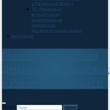
в Рівненській області
ДУ «Рівненська
фітосанітарна
випробувальна
лабораторія
Держпродспоживслужби»
Ветеранам
Головне управління
Держпродспоживслуж
в Рівненській області
Пошук: