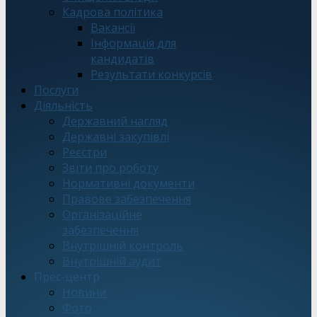
Кадрова політика
Вакансії
Інформація для
кандидатів
Результати конкурсів
Послуги
Діяльність
Державний нагляд
Державні закупівлі
Реєстри
Звіти про роботу
Нормативні документи
Правове забезпечення
Організаційне
забезпечення
Внутрішній контроль
Внутрішній аудит
Прес-центр
Новини
Фото