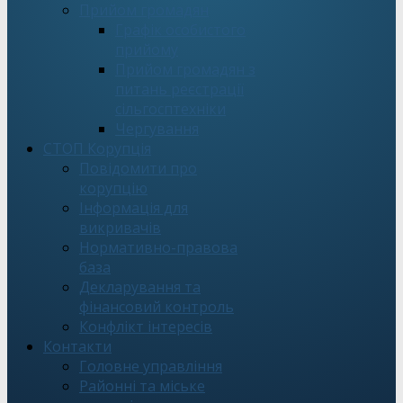
Прийом громадян
Графік особистого
прийому
Прийом громадян з
питань реєстрації
сільгосптехніки
Чергування
СТОП Корупція
Повідомити про
корупцію
Інформація для
викривачів
Нормативно-правова
база
Декларування та
фінансовий контроль
Конфлікт інтересів
Контакти
Головне управління
Районні та міське