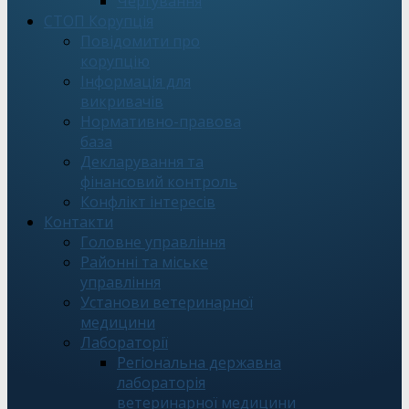
Чергування
СТОП Корупція
Повідомити про
корупцію
Інформація для
викривачів
Нормативно-правова
база
Декларування та
фінансовий контроль
Конфлікт інтересів
Контакти
Головне управління
Районні та міське
управління
Установи ветеринарної
медицини
Лабораторії
Регіональна державна
лабораторія
ветеринарної медицини