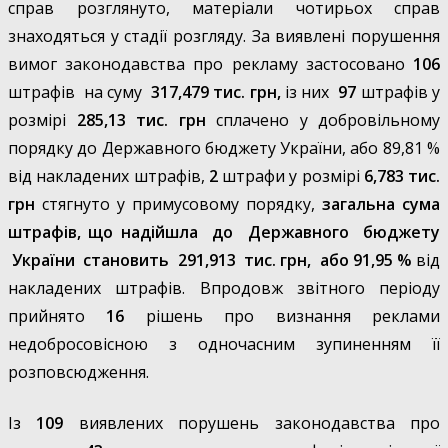
справ розглянуто, матеріали чотирьох справ
знаходяться у стадії розгляду. За виявлені порушення
вимог законодавства про рекламу застосовано
106
штрафів на суму
317,479
тис. грн,
із них
97
штрафів у
розмірі
285,13 тис. грн
сплачено у добровільному
порядку до Державного бюджету України, або 89,81 %
від накладених штрафів,
2
штрафи у розмірі
6,783 тис.
грн
стягнуто у примусовому порядку,
загальна сума
штрафів, що надійшла до Державного бюджету
України становить 291,913 тис. грн, або 91,95 %
від
накладених штрафів. Впродовж звітного періоду
прийнято
16
рішень про визнання реклами
недобросовісною з одночасним зупиненням її
розповсюдження.
Із
109
виявлених порушень законодавства про