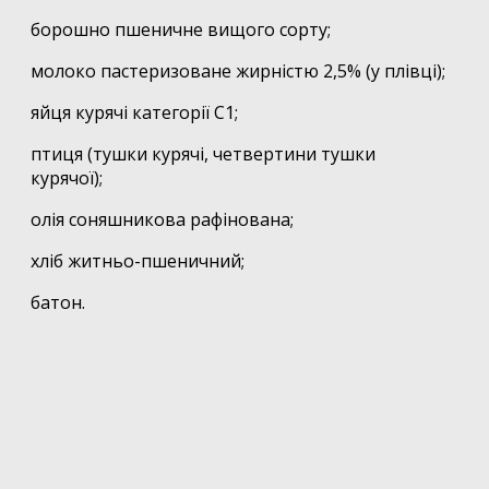
борошно пшеничне вищого сорту;
молоко пастеризоване жирністю 2,5% (у плівці);
яйця курячі категорії С1;
птиця (тушки курячі, четвертини тушки
курячої);
олія соняшникова рафінована;
хліб житньо-пшеничний;
батон.