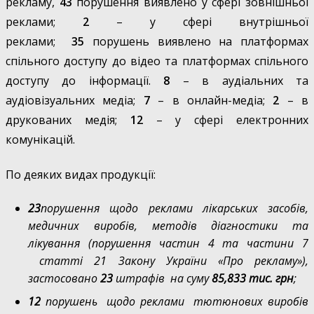
рекламу,
43
порушення виявлено у сфері зовнішньої
реклами;
2
– у сфері внутрішньої
реклами;
35
порушень виявлено на платформах
спільного доступу до відео та платформах спільного
доступу до інформації.
8
– в аудіальних та
аудіовізуальних медіа;
7
– в онлайн-медіа;
2
– в
друкованих медія;
12
– у сфері електронних
комунікацій.
По деяких видах продукції:
23
порушення щодо реклами лікарських засобів,
медичних виробів, методів діагностики та
лікування (порушення частин 4 та частини 7
статті 21 Закону України «Про рекламу»),
застосовано
23
штрафів
на суму
85,833 тис. грн
;
12
порушень
щодо реклами
тютюнових виробів