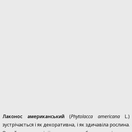
Лаконос американський
(
Phytolacca americana
L.)
зустрічається і як декоративна, і як здичавіла рослина.