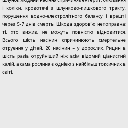
шлунок людини насіння спричиняє ентерит, блювання
і коліки, кровотечі з шлунково-кишкового тракту,
порушення водно-електролітного балансу і врешті
через 5-7 днів смерть. Шкода здоров’ю непоправна;
ті, хто вижив, не можуть повністю відновитися.
Всього шість насінин спричинюють смертельне
отруєння у дітей, 20 насінин – у дорослих. Рицин в
шість разів отруйніший ніж всім відомий ціанистий
калій, а сама рослина є однією з найбільш токсичних в
світі.