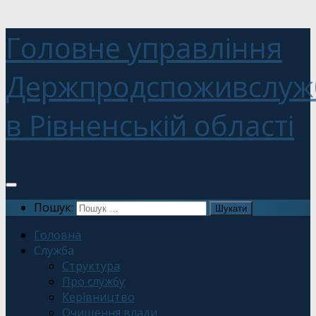
Головне управління
Держпродспоживслуж
в Рівненській області
Пошук:
Головна
Служба
Структура
Про службу
Керівництво
Очищення влади