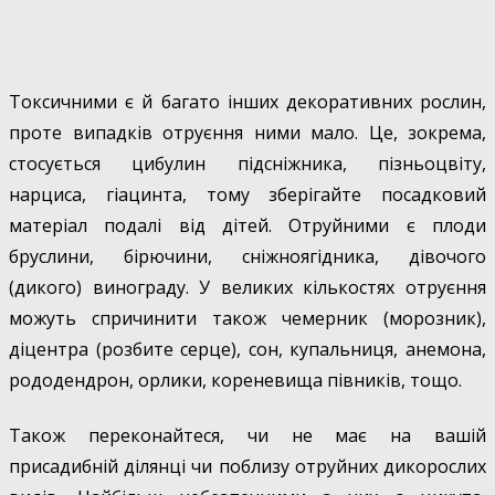
Токсичними є й багато інших декоративних рослин,
проте випадків отруєння ними мало. Це, зокрема,
стосується цибулин підсніжника, пізньоцвіту,
нарциса, гіацинта, тому зберігайте посадковий
матеріал подалі від дітей. Отруйними є плоди
бруслини, бірючини, сніжноягідника, дівочого
(дикого) винограду. У великих кількостях отруєння
можуть спричинити також чемерник (морозник),
діцентра (розбите серце), сон, купальниця, анемона,
рододендрон, орлики, кореневища півників, тощо.
Також переконайтеся, чи не має на вашій
присадибній ділянці чи поблизу отруйних дикорослих