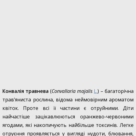
Конвалія травнева
(
Convallaria majalis
L.
) – багаторічна
трав’яниста рослина, відома неймовірним ароматом
квіток. Проте всі її частини є отруйними. Діти
найчастіше зацікавлюються оранжево-червоними
ягодами, які накопичують найбільше токсинів. Легке
отруєння проявляється у вигляді нудоти, блювання,