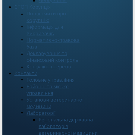
Чергування
СТОП Корупція
Повідомити про
корупцію
Інформація для
викривачів
Нормативно-правова
база
Декларування та
фінансовий контроль
Конфлікт інтересів
Контакти
Головне управління
Районні та міське
управління
Установи ветеринарної
медицини
Лабораторії
Регіональна державна
лабораторія
ветеринарної медицини