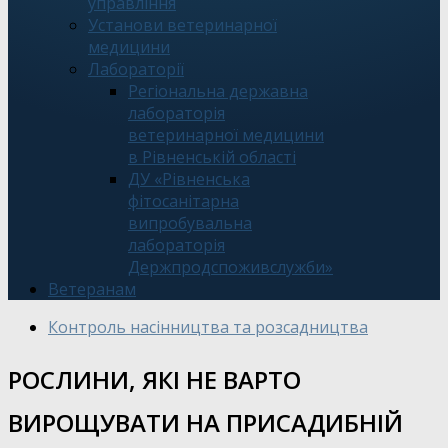
управління
Установи ветеринарної
медицини
Лабораторії
Регіональна державна
лабораторія
ветеринарної медицини
в Рівненській області
ДУ «Рівненська
фітосанітарна
випробувальна
лабораторія
Держпродспоживслужби»
Ветеранам
Контроль насінництва та розсадництва
РОСЛИНИ, ЯКІ НЕ ВАРТО
ВИРОЩУВАТИ НА ПРИСАДИБНІЙ