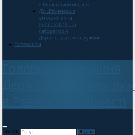
в Рівненській області
ДУ «Рівненська
фітосанітарна
випробувальна
лабораторія
Держпродспоживслужби»
Ветеранам
Головне управління
Держпродспоживслуж
в Рівненській області
Пошук: