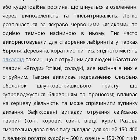
або кущоподібна рослина, що цінується в озелененні
через вічнозеленість та тіневитривалість. Легко
розпізнається за яскраво червоними «ягідками» та
однією темною насіниною в ньому. Тис часто
використовували для створення лабіринтів у парках
Європи. Деревина, кора і листки тиса ягідного містять
алкалоїд
таксин, що є отруйним для людей і багатьох
тварин. «Ягоди» їстівні, солодкі, але насіння в них є
отруйним. Таксин викликає подразнення слизових
оболонок шлунково-кишкового тракту, що
супроводжується блюванням та проносом; впливає
на серцеву діяльність та може спричинити зупинку
дихання. Зафіксовані випадки отруєння свійських
тварин (коні, корови, свині, вівці, кури). Разова
смертельна доза гілок тису складає: для коней 150-400
г, великої рогатої худоби – 500 г, овець – 150-200 г, кіз