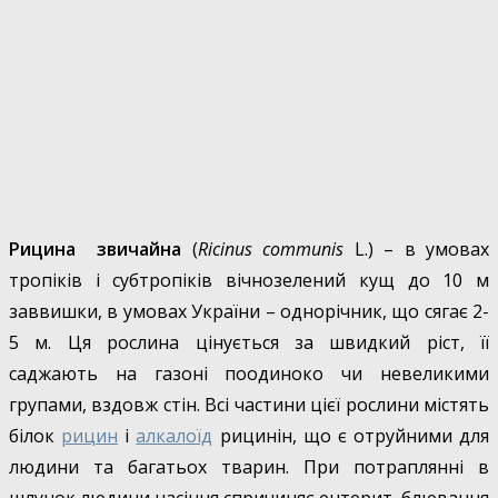
Рицина звичайна
(
Ricinus communis
L.) – в умовах
тропіків і субтропіків вічнозелений кущ до 10 м
заввишки, в умовах України – однорічник, що сягає 2-
5 м. Ця рослина цінується за швидкий ріст, її
саджають на газоні поодиноко чи невеликими
групами, вздовж стін. Всі частини цієї рослини містять
білок
рицин
і
алкалоїд
рицинін, що є отруйними для
людини та багатьох тварин. При потраплянні в