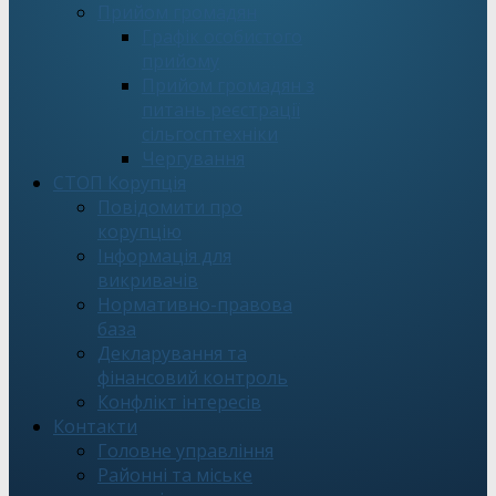
Прийом громадян
Графік особистого
прийому
Прийом громадян з
питань реєстрації
сільгосптехніки
Чергування
СТОП Корупція
Повідомити про
корупцію
Інформація для
викривачів
Нормативно-правова
база
Декларування та
фінансовий контроль
Конфлікт інтересів
Контакти
Головне управління
Районні та міське