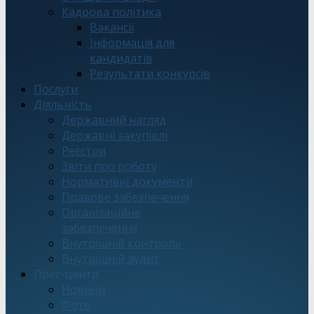
Кадрова політика
Вакансії
Інформація для
кандидатів
Результати конкурсів
Послуги
Діяльність
Державний нагляд
Державні закупівлі
Реєстри
Звіти про роботу
Нормативні документи
Правове забезпечення
Організаційне
забезпечення
Внутрішній контроль
Внутрішній аудит
Прес-центр
Новини
Фото