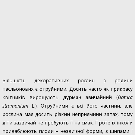
Більшість декоративних рослин з родини
пасльонових є отруйними. Досить часто як прикрасу
квітників вирощують
дурман звичайний
(
Datura
stramonium
L.). Отруйними є всі його частини, але
рослина має досить різкий неприємний запах, тому
діти зазвичай не пробують її на смак. Проте їх інколи
приваблюють плоди – незвичної форми, з шипами і