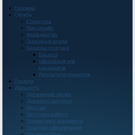
Головна
Служба
Структура
Про службу
Керівництво
Очищення влади
Кадрова політика
Вакансії
Інформація для
кандидатів
Результати конкурсів
Послуги
Діяльність
Державний нагляд
Державні закупівлі
Реєстри
Звіти про роботу
Нормативні документи
Правове забезпечення
Організаційне