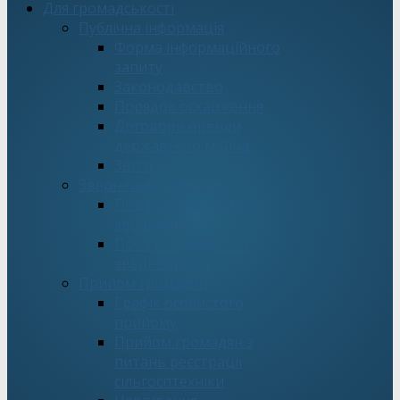
Для громадськості
Публічна інформація
Форма інформаційного
запиту
Законодавство
Порядок оскарження
Договори оренди
державного майна
Звіти
Звернення громадян
Подати електронне
звернення
Про стан роботи зі
зверненнями
Прийом громадян
Графік особистого
прийому
Прийом громадян з
питань реєстрації
сільгосптехніки