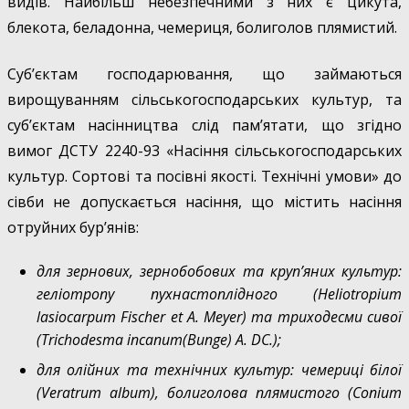
видів. Найбільш небезпечними з них є цикута,
блекота, беладонна, чемериця, болиголов плямистий.
Суб’єктам господарювання, що займаються
вирощуванням сільськогосподарських культур, та
суб’єктам насінництва слід пам’ятати, що згідно
вимог ДСТУ 2240-93 «Насіння сільськогосподарських
культур. Сортові та посівні якості. Технічні умови» до
сівби не допускається насіння, що містить насіння
отруйних бур’янів:
для зернових, зернобобових та круп’яних культур:
геліотропу пухнастоплідного (
Helіotropіum
lasіocarpum
Fischer et A. Meyer) та триходесми сивої
(
Trichodesma incanum
(Bunge) A. DC.);
для олійних та технічних культур: чемериці білої
(
Veratrum album
), болиголова плямистого (
Conium