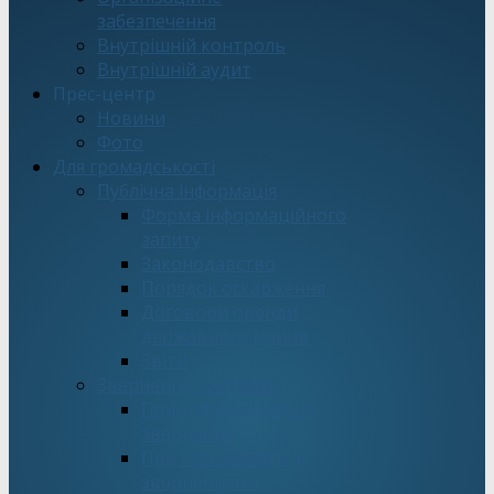
забезпечення
Внутрішній контроль
Внутрішній аудит
Прес-центр
Новини
Фото
Для громадськості
Публічна інформація
Форма інформаційного
запиту
Законодавство
Порядок оскарження
Договори оренди
державного майна
Звіти
Звернення громадян
Подати електронне
звернення
Про стан роботи зі
зверненнями