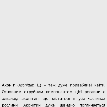
Аконіт
(
Aconitum
L.) – теж дуже привабливі квіти.
Основним отруйним компонентом цієї рослини є
алкалоїд аконітин, що міститься в усіх частинах
рослини. Аконітин дуже швидко поглинається