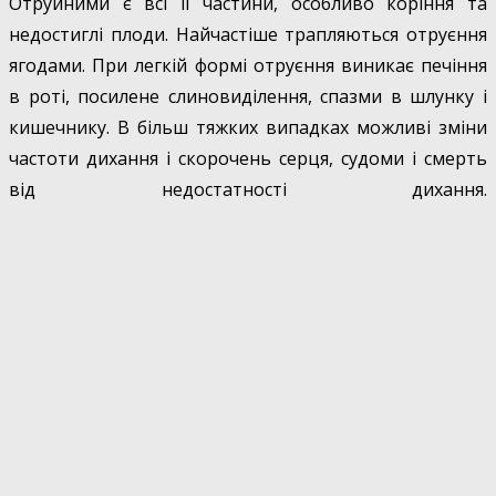
Отруйними є всі її частини, особливо коріння та
недостиглі плоди. Найчастіше трапляються отруєння
ягодами. При легкій формі отруєння виникає печіння
в роті, посилене слиновиділення, спазми в шлунку і
кишечнику. В більш тяжких випадках можливі зміни
частоти дихання і скорочень серця, судоми і смерть
від недостатності дихання.