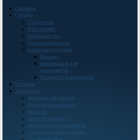
Головна
Служба
Структура
Про службу
Керівництво
Очищення влади
Кадрова політика
Вакансії
Інформація для
кандидатів
Результати конкурсів
Послуги
Діяльність
Державний нагляд
Державні закупівлі
Реєстри
Звіти про роботу
Нормативні документи
Правове забезпечення
Організаційне