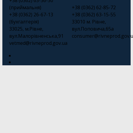
+38 (0362) 63-36-30
(приймальня)
+38 (0362) 62-85-72
+38 (0362) 26-67-13
+38 (0362) 63-15-55
(бухгалтерія)
33010 м. Рівне,
33025, м.Рівне,
вул.Поповича,65а
вул.Малорівненська,91
consumer@rivneprod.gov.
vetmed@rivneprod.gov.ua