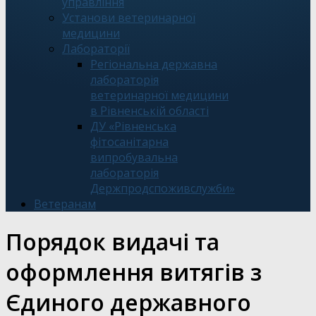
управління
Установи ветеринарної
медицини
Лабораторії
Регіональна державна
лабораторія
ветеринарної медицини
в Рівненській області
ДУ «Рівненська
фітосанітарна
випробувальна
лабораторія
Держпродспоживслужби»
Ветеранам
Порядок видачі та
оформлення витягів з
Єдиного державного