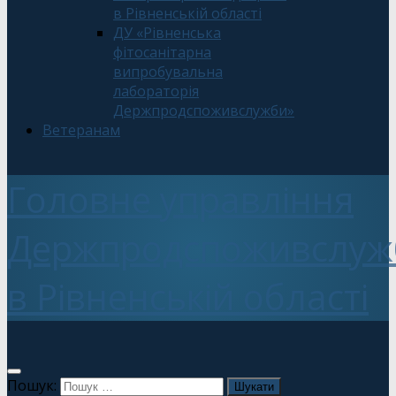
в Рівненській області
ДУ «Рівненська
фітосанітарна
випробувальна
лабораторія
Держпродспоживслужби»
Ветеранам
Головне управління
Держпродспоживслуж
в Рівненській області
Пошук: