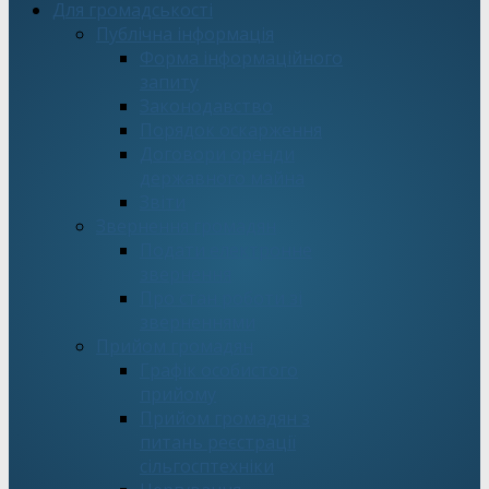
Для громадськості
Публічна інформація
Форма інформаційного
запиту
Законодавство
Порядок оскарження
Договори оренди
державного майна
Звіти
Звернення громадян
Подати електронне
звернення
Про стан роботи зі
зверненнями
Прийом громадян
Графік особистого
прийому
Прийом громадян з
питань реєстрації
сільгосптехніки