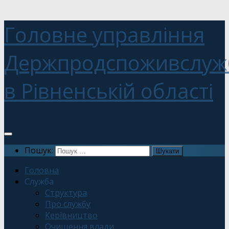
Головне управління
Держпродспоживслуж
в Рівненській області
Пошук:
Головна
Служба
Структура
Про службу
Керівництво
Очищення влади