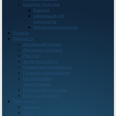
Кадрова політика
Вакансії
Інформація для
кандидатів
Результати конкурсів
Послуги
Діяльність
Державний нагляд
Державні закупівлі
Реєстри
Звіти про роботу
Нормативні документи
Правове забезпечення
Організаційне
забезпечення
Внутрішній контроль
Внутрішній аудит
Прес-центр
Новини
Фото