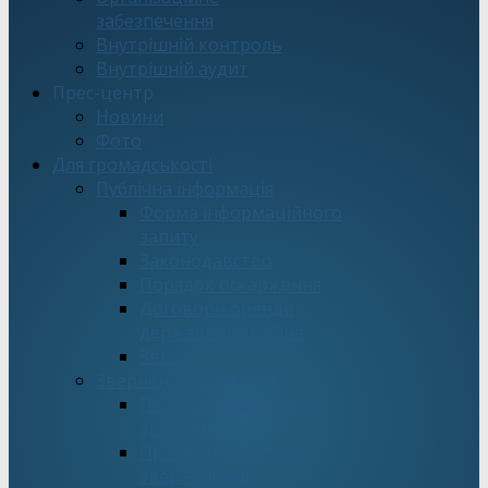
забезпечення
Внутрішній контроль
Внутрішній аудит
Прес-центр
Новини
Фото
Для громадськості
Публічна інформація
Форма інформаційного
запиту
Законодавство
Порядок оскарження
Договори оренди
державного майна
Звіти
Звернення громадян
Подати електронне
звернення
Про стан роботи зі
зверненнями