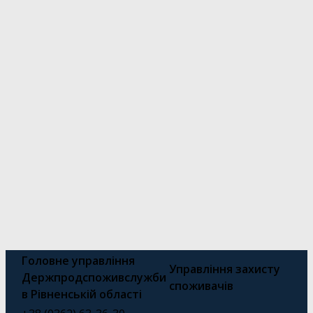
Головне управління
Управління захисту
Держпродспоживслужби
споживачів
в Рівненській області