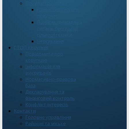
Прийом громадян
Графік особистого
прийому
Прийом громадян з
питань реєстрації
сільгосптехніки
Чергування
СТОП Корупція
Повідомити про
корупцію
Інформація для
викривачів
Нормативно-правова
база
Декларування та
фінансовий контроль
Конфлікт інтересів
Контакти
Головне управління
Районні та міське