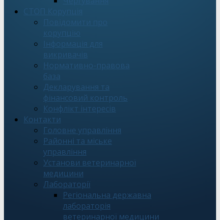
Чергування
СТОП Корупція
Повідомити про
корупцію
Інформація для
викривачів
Нормативно-правова
база
Декларування та
фінансовий контроль
Конфлікт інтересів
Контакти
Головне управління
Районні та міське
управління
Установи ветеринарної
медицини
Лабораторії
Регіональна державна
лабораторія
ветеринарної медицини