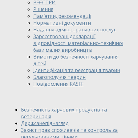
РЕЄСТРИ
Рішення
Пам`ятки, рекомендації
Нормативні документи
Надання адміністративних послуг
Зареєстровані декларації
відповідності матеріально-технічної
бази малих виробництв
Вимоги до безпечності харчування
дітей
Ідентифікація та реєстрація тварин
Благополуччя тварин
Повідомлення RASFF
Безпечність харчових продуктів та
ветеринарія
Держсанепіднагляд
Захист прав споживачів та контроль за
регульованими цінами