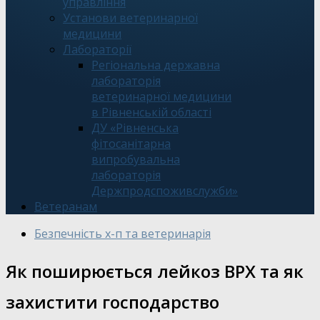
управління
Установи ветеринарної
медицини
Лабораторії
Регіональна державна
лабораторія
ветеринарної медицини
в Рівненській області
ДУ «Рівненська
фітосанітарна
випробувальна
лабораторія
Держпродспоживслужби»
Ветеранам
Безпечність х-п та ветеринарія
Як поширюється лейкоз ВРХ та як
захистити господарство