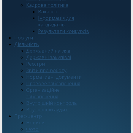
Кадрова політика
Вакансії
Інформація для
кандидатів
Результати конкурсів
Послуги
Діяльність
Державний нагляд
Державні закупівлі
Реєстри
Звіти про роботу
Нормативні документи
Правове забезпечення
Організаційне
забезпечення
Внутрішній контроль
Внутрішній аудит
Прес-центр
Новини
Фото