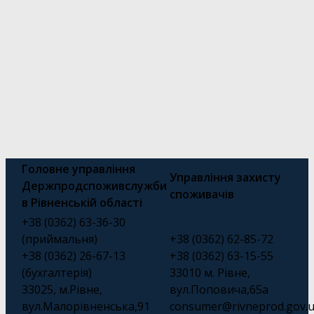
Головне управління
Управління захисту
Держпродспоживслужби
споживачів
в Рівненській області
+38 (0362) 63-36-30
(приймальня)
+38 (0362) 62-85-72
+38 (0362) 26-67-13
+38 (0362) 63-15-55
(бухгалтерія)
33010 м. Рівне,
33025, м.Рівне,
вул.Поповича,65а
вул.Малорівненська,91
consumer@rivneprod.gov.