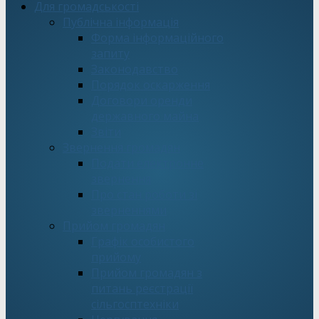
Для громадськості
Публічна інформація
Форма інформаційного
запиту
Законодавство
Порядок оскарження
Договори оренди
державного майна
Звіти
Звернення громадян
Подати електронне
звернення
Про стан роботи зі
зверненнями
Прийом громадян
Графік особистого
прийому
Прийом громадян з
питань реєстрації
сільгосптехніки