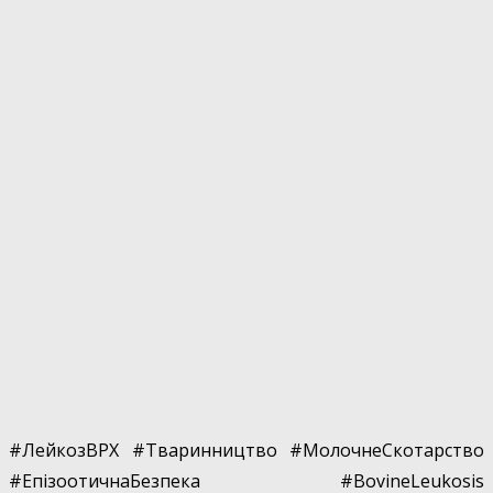
#ЛейкозВРХ #Тваринництво #МолочнеСкотарство
#ЕпізоотичнаБезпека #BovineLeukosis