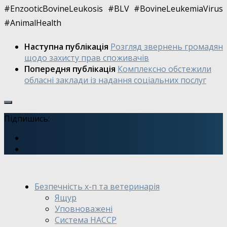
#EnzooticBovineLeukosis #BLV #BovineLeukemiaVirus
#AnimalHealth
Наступна публікація
Розгляд звернень громадян
щодо захисту прав споживачів
Попередня публікація
Комплексно обстежили
обласні заклади із надання соціальних послуг
Підпишись:
Безпечність х-п та ветеринарія
Ящур
Уповноважені
Система HACCP