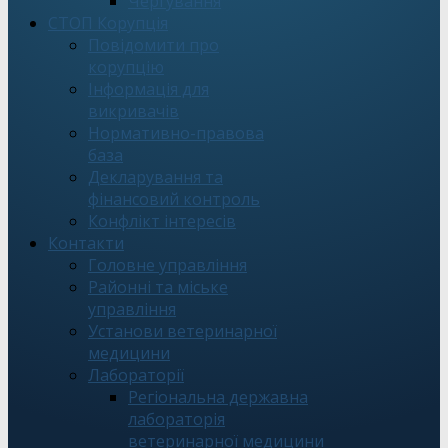
Чергування
СТОП Корупція
Повідомити про
корупцію
Інформація для
викривачів
Нормативно-правова
база
Декларування та
фінансовий контроль
Конфлікт інтересів
Контакти
Головне управління
Районні та міське
управління
Установи ветеринарної
медицини
Лабораторії
Регіональна державна
лабораторія
ветеринарної медицини