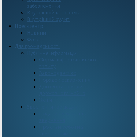
забезпечення
Внутрішній контроль
Внутрішній аудит
Прес-центр
Новини
Фото
Для громадськості
Публічна інформація
Форма інформаційного
запиту
Законодавство
Порядок оскарження
Договори оренди
державного майна
Звіти
Звернення громадян
Подати електронне
звернення
Про стан роботи зі
зверненнями