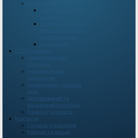
Прийом громадян
Графік особистого
прийому
Прийом громадян з
питань реєстрації
сільгосптехніки
Чергування
СТОП Корупція
Повідомити про
корупцію
Інформація для
викривачів
Нормативно-правова
база
Декларування та
фінансовий контроль
Конфлікт інтересів
Контакти
Головне управління
Районні та міське