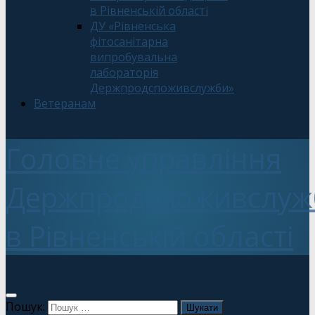
в Рівненській області
ДУ «Рівненська
фітосанітарна
випробувальна
лабораторія
Держпродспоживслужби»
Ветеранам
Головне управління
Держпродспоживслуж
в Рівненській області
Пошук: