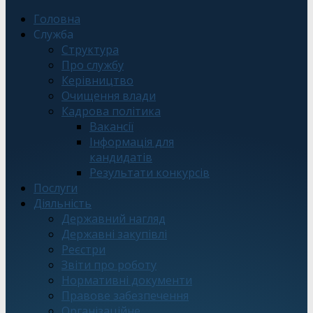
Головна
Служба
Структура
Про службу
Керівництво
Очищення влади
Кадрова політика
Вакансії
Інформація для
кандидатів
Результати конкурсів
Послуги
Діяльність
Державний нагляд
Державні закупівлі
Реєстри
Звіти про роботу
Нормативні документи
Правове забезпечення
Організаційне