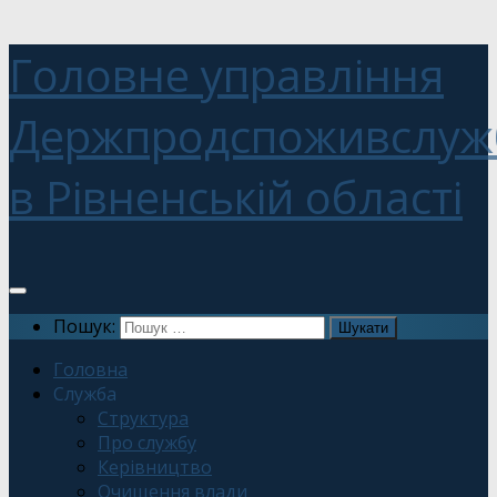
Головне управління
Держпродспоживслуж
в Рівненській області
Пошук:
Головна
Служба
Структура
Про службу
Керівництво
Очищення влади