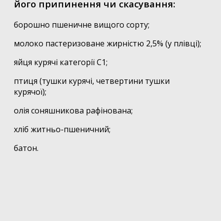
його припинення чи скасування:
борошно пшеничне вищого сорту;
молоко пастеризоване жирністю 2,5% (у плівці);
яйця курячі категорії С1;
птиця (тушки курячі, четвертини тушки
курячої);
олія соняшникова рафінована;
хліб житньо-пшеничний;
батон.