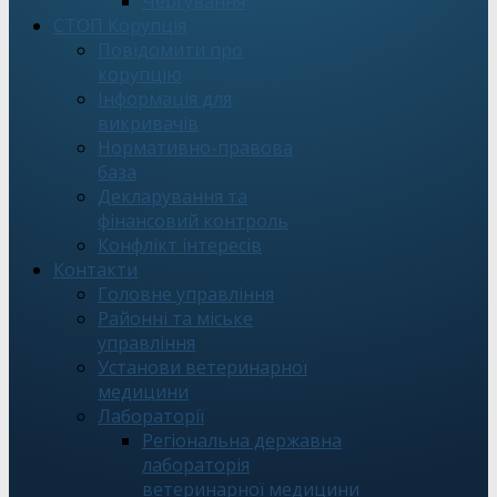
Чергування
СТОП Корупція
Повідомити про
корупцію
Інформація для
викривачів
Нормативно-правова
база
Декларування та
фінансовий контроль
Конфлікт інтересів
Контакти
Головне управління
Районні та міське
управління
Установи ветеринарної
медицини
Лабораторії
Регіональна державна
лабораторія
ветеринарної медицини