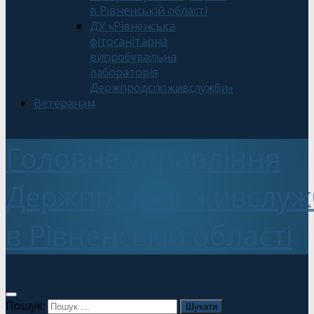
в Рівненській області
ДУ «Рівненська
фітосанітарна
випробувальна
лабораторія
Держпродспоживслужби»
Ветеранам
Головне управління
Держпродспоживслуж
в Рівненській області
Пошук: