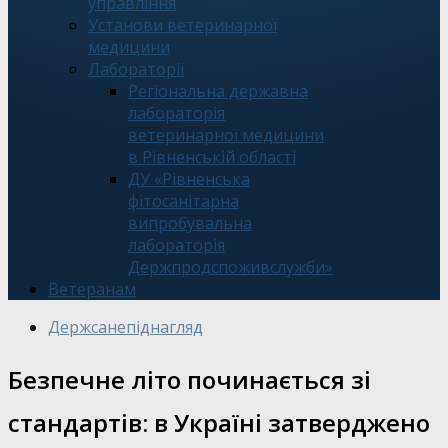
управління
Установи ветеринарної
медицини
Лабораторії
Регіональна державна
лабораторія
ветеринарної медицини
в Рівненській області
ДУ «Рівненська
фітосанітарна
випробувальна
лабораторія
Держпродспоживслужби»
Ветеранам
Держсанепіднагляд
Безпечне літо починається зі
стандартів: в Україні затверджено