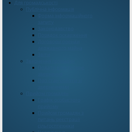
Для громадськості
Публічна інформація
Форма інформаційного
запиту
Законодавство
Порядок оскарження
Договори оренди
державного майна
Звіти
Звернення громадян
Подати електронне
звернення
Про стан роботи зі
зверненнями
Прийом громадян
Графік особистого
прийому
Прийом громадян з
питань реєстрації
сільгосптехніки