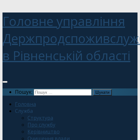
Головне управління
Держпродспоживслуж
в Рівненській області
Пошук:
Головна
Служба
Структура
Про службу
Керівництво
Очищення влади