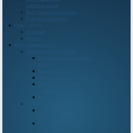
забезпечення
Внутрішній контроль
Внутрішній аудит
Прес-центр
Новини
Фото
Для громадськості
Публічна інформація
Форма інформаційного
запиту
Законодавство
Порядок оскарження
Договори оренди
державного майна
Звіти
Звернення громадян
Подати електронне
звернення
Про стан роботи зі
зверненнями