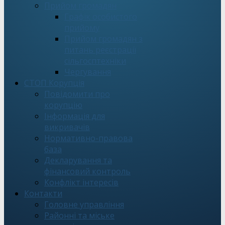
Прийом громадян
Графік особистого
прийому
Прийом громадян з
питань реєстрації
сільгосптехніки
Чергування
СТОП Корупція
Повідомити про
корупцію
Інформація для
викривачів
Нормативно-правова
база
Декларування та
фінансовий контроль
Конфлікт інтересів
Контакти
Головне управління
Районні та міське