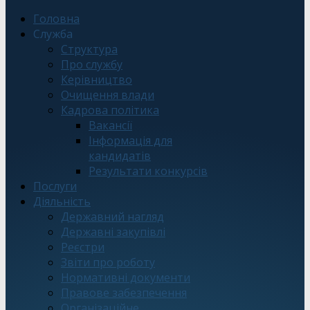
Головна
Служба
Структура
Про службу
Керівництво
Очищення влади
Кадрова політика
Вакансії
Інформація для
кандидатів
Результати конкурсів
Послуги
Діяльність
Державний нагляд
Державні закупівлі
Реєстри
Звіти про роботу
Нормативні документи
Правове забезпечення
Організаційне