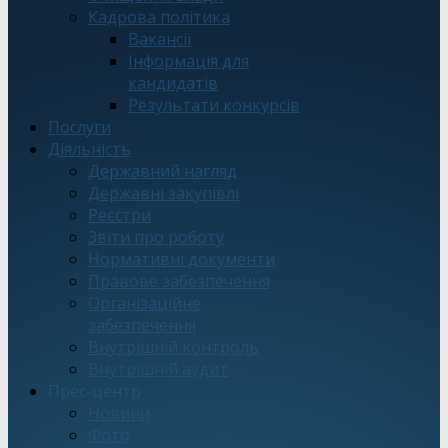
Кадрова політика
Вакансії
Інформація для
кандидатів
Результати конкурсів
Послуги
Діяльність
Державний нагляд
Державні закупівлі
Реєстри
Звіти про роботу
Нормативні документи
Правове забезпечення
Організаційне
забезпечення
Внутрішній контроль
Внутрішній аудит
Прес-центр
Новини
Фото