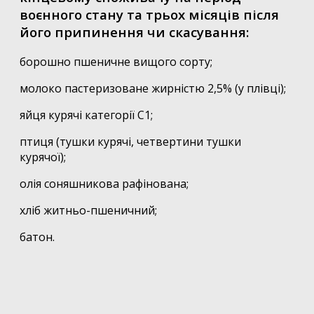
воєнного стану та трьох місяців після
його припинення чи скасування:
борошно пшеничне вищого сорту;
молоко пастеризоване жирністю 2,5% (у плівці);
яйця курячі категорії С1;
птиця (тушки курячі, четвертини тушки
курячої);
олія соняшникова рафінована;
хліб житньо-пшеничний;
батон.