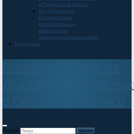
в Рівненській області
ДУ «Рівненська
фітосанітарна
випробувальна
лабораторія
Держпродспоживслужби»
Ветеранам
Головне управління
Держпродспоживслуж
в Рівненській області
Пошук: