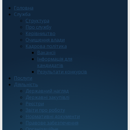
Головна
Служба
Структура
Про службу
Керівництво
Очищення влади
Кадрова політика
Вакансії
Інформація для
кандидатів
Результати конкурсів
Послуги
Діяльність
Державний нагляд
Державні закупівлі
Реєстри
Звіти про роботу
Нормативні документи
Правове забезпечення
Організаційне