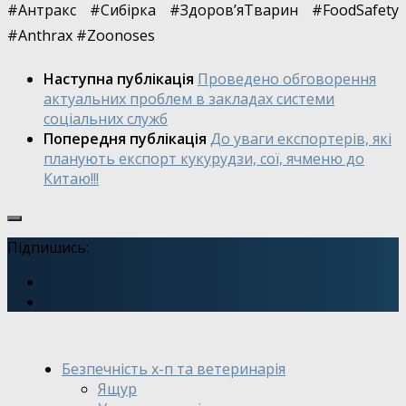
#Антракс #Сибірка #Здоров
ʼ
яТварин #FoodSafety
#Anthrax #Zoonoses
Наступна публікація
Проведено обговорення
актуальних проблем в закладах системи
соціальних служб
Попередня публікація
До уваги експортерів, які
планують експорт кукурудзи, сої, ячменю до
Китаю!!!
Підпишись:
Безпечність х-п та ветеринарія
Ящур