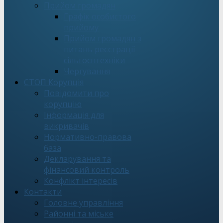
Прийом громадян
Графік особистого
прийому
Прийом громадян з
питань реєстрації
сільгосптехніки
Чергування
СТОП Корупція
Повідомити про
корупцію
Інформація для
викривачів
Нормативно-правова
база
Декларування та
фінансовий контроль
Конфлікт інтересів
Контакти
Головне управління
Районні та міське