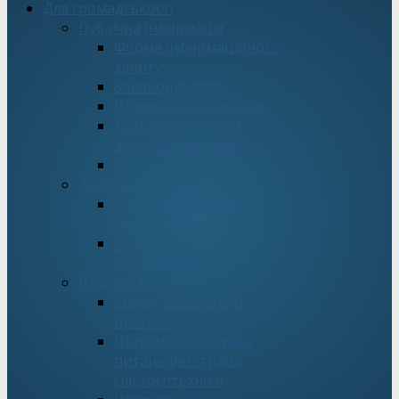
Для громадськості
Публічна інформація
Форма інформаційного
запиту
Законодавство
Порядок оскарження
Договори оренди
державного майна
Звіти
Звернення громадян
Подати електронне
звернення
Про стан роботи зі
зверненнями
Прийом громадян
Графік особистого
прийому
Прийом громадян з
питань реєстрації
сільгосптехніки