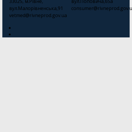
33025, м.Рівне,
вул.Поповича,65а
вул.Малорівненська,91
consumer@rivneprod.gov.
vetmed@rivneprod.gov.ua