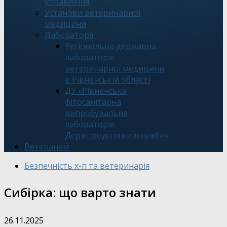
управління
Установи ветеринарної
медицини
Лабораторії
Регіональна державна
лабораторія
ветеринарної медицини
в Рівненській області
ДУ «Рівненська
фітосанітарна
випробувальна
лабораторія
Держпродспоживслужби»
Ветеранам
Безпечність х-п та ветеринарія
Сибірка: що варто знати
26.11.2025