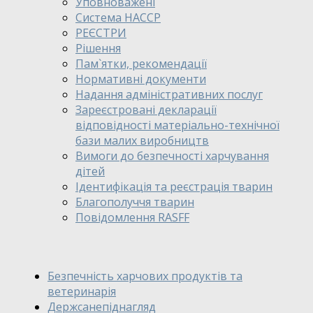
Уповноважені
Система HACCP
РЕЄСТРИ
Рішення
Пам`ятки, рекомендації
Нормативні документи
Надання адміністративних послуг
Зареєстровані декларації
відповідності матеріально-технічної
бази малих виробництв
Вимоги до безпечності харчування
дітей
Ідентифікація та реєстрація тварин
Благополуччя тварин
Повідомлення RASFF
Безпечність харчових продуктів та
ветеринарія
Держсанепіднагляд