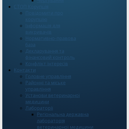
Чергування
СТОП Корупція
Повідомити про
корупцію
Інформація для
викривачів
Нормативно-правова
база
Декларування та
фінансовий контроль
Конфлікт інтересів
Контакти
Головне управління
Районні та міське
управління
Установи ветеринарної
медицини
Лабораторії
Регіональна державна
лабораторія
ветеринарної медицини