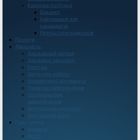
Кадрова політика
Вакансії
Інформація для
кандидатів
Результати конкурсів
Послуги
Діяльність
Державний нагляд
Державні закупівлі
Реєстри
Звіти про роботу
Нормативні документи
Правове забезпечення
Організаційне
забезпечення
Внутрішній контроль
Внутрішній аудит
Прес-центр
Новини
Фото