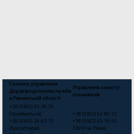
Головне управління
Управління захисту
Держпродспоживслужби
споживачів
в Рівненській області
+38 (0362) 63-36-30
(приймальня)
+38 (0362) 62-85-72
+38 (0362) 26-67-13
+38 (0362) 63-15-55
(бухгалтерія)
33010 м. Рівне,