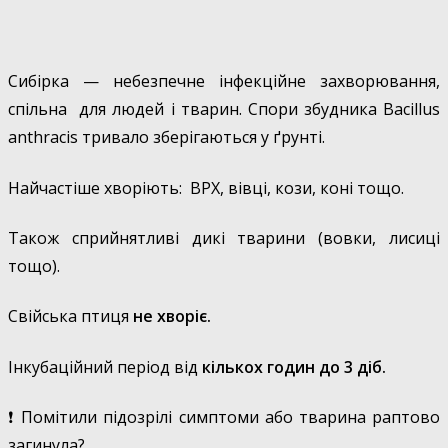
Сибірка — небезпечне інфекційне захворювання,
спільна для людей і тварин. Спори збудника Bacillus
anthracis тривало зберігаються у ґрунті.
Найчастіше хворіють: ВРХ, вівці, кози, коні тощо.
Також сприйнятливі дикі тварини (вовки, лисиці
тощо).
Свійська птиця
не хворіє.
Інкубаційний період від
кількох годин до 3 діб.
❗
Помітили підозрілі симптоми або тварина раптово
загинула?