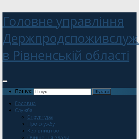
Головне управління
Держпродспоживслуж
в Рівненській області
Пошук:
Головна
Служба
Структура
Про службу
Керівництво
Очищення влади