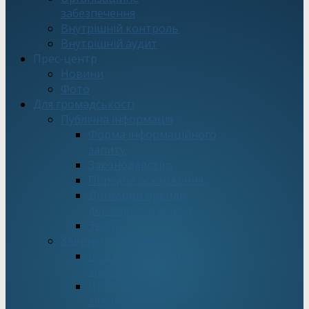
забезпечення
Внутрішній контроль
Внутрішній аудит
Прес-центр
Новини
Фото
Для громадськості
Публічна інформація
Форма інформаційного
запиту
Законодавство
Порядок оскарження
Договори оренди
державного майна
Звіти
Звернення громадян
Подати електронне
звернення
Про стан роботи зі
зверненнями