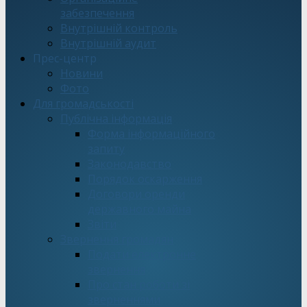
забезпечення
Внутрішній контроль
Внутрішній аудит
Прес-центр
Новини
Фото
Для громадськості
Публічна інформація
Форма інформаційного
запиту
Законодавство
Порядок оскарження
Договори оренди
державного майна
Звіти
Звернення громадян
Подати електронне
звернення
Про стан роботи зі
зверненнями