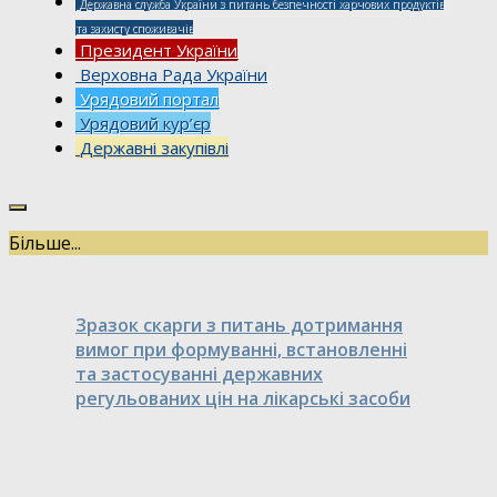
Державна служба України з питань безпечності харчових продуктів
та захисту споживачів
Президент України
Верховна Рада України
Урядовий портал
Урядовий кур’єр
Державні закупівлі
Більше...
Зразок скарги з питань дотримання
вимог при формуванні, встановленні
та застосуванні державних
регульованих цін на лікарські засоби