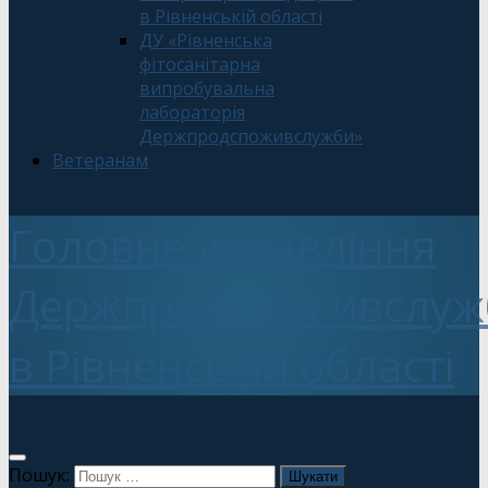
в Рівненській області
ДУ «Рівненська
фітосанітарна
випробувальна
лабораторія
Держпродспоживслужби»
Ветеранам
Головне управління
Держпродспоживслуж
в Рівненській області
Пошук: