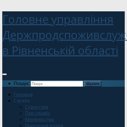
Головне управління
Держпродспоживслуж
в Рівненській області
Пошук:
Головна
Служба
Структура
Про службу
Керівництво
Очищення влади