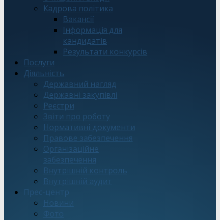
Кадрова політика
Вакансії
Інформація для
кандидатів
Результати конкурсів
Послуги
Діяльність
Державний нагляд
Державні закупівлі
Реєстри
Звіти про роботу
Нормативні документи
Правове забезпечення
Організаційне
забезпечення
Внутрішній контроль
Внутрішній аудит
Прес-центр
Новини
Фото