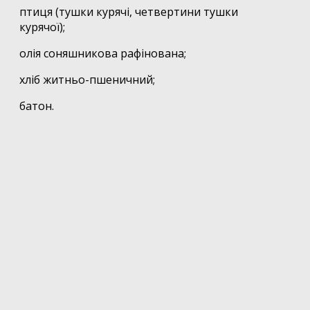
птиця (тушки курячі, четвертини тушки
курячої);
олія соняшникова рафінована;
хліб житньо-пшеничний;
батон.