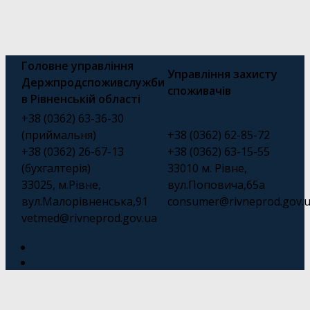
Головне управління
Управління захисту
Держпродспоживслужби
споживачів
в Рівненській області
+38 (0362) 63-36-30
(приймальня)
+38 (0362) 62-85-72
+38 (0362) 26-67-13
+38 (0362) 63-15-55
(бухгалтерія)
33010 м. Рівне,
33025, м.Рівне,
вул.Поповича,65а
вул.Малорівненська,91
consumer@rivneprod.gov.
vetmed@rivneprod.gov.ua