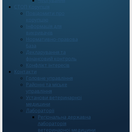
Чергування
СТОП Корупція
Повідомити про
корупцію
Інформація для
викривачів
Нормативно-правова
база
Декларування та
фінансовий контроль
Конфлікт інтересів
Контакти
Головне управління
Районні та міське
управління
Установи ветеринарної
медицини
Лабораторії
Регіональна державна
лабораторія
ветеринарної медицини