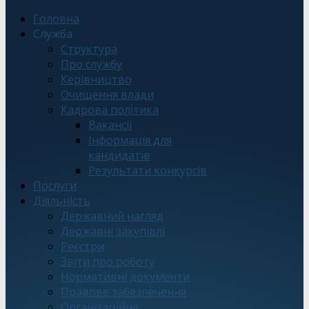
Головна
Служба
Структура
Про службу
Керівництво
Очищення влади
Кадрова політика
Вакансії
Інформація для
кандидатів
Результати конкурсів
Послуги
Діяльність
Державний нагляд
Державні закупівлі
Реєстри
Звіти про роботу
Нормативні документи
Правове забезпечення
Організаційне