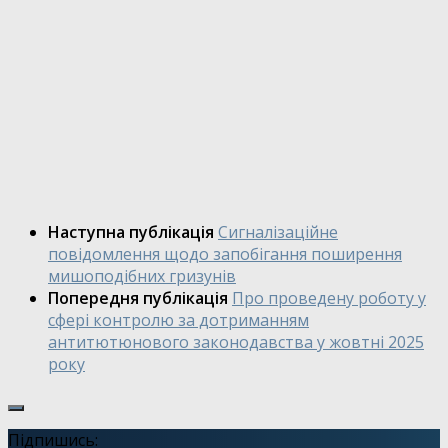
Наступна публікація
Сигналізаційне
повідомлення щодо запобігання поширення
мишоподібних гризунів
Попередня публікація
Про проведену роботу у
сфері контролю за дотриманням
антитютюнового законодавства у жовтні 2025
року
Підпишись: