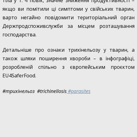
тіла у т. ч повік, значне зниження продуктивності –
якщо ви помітили ці симптоми у свійських тварин,
варто негайно повідомити територіальний орган
Держпродспоживслужби за місцем розташування
господарства.
Детальніше про ознаки трихінельозу у тварин, а
також шляхи поширення хвороби – в інфографіці,
розробленій спільно з європейським проєктом
EU4SaferFood.
#трихінельоз #trichinellosis
#parasites