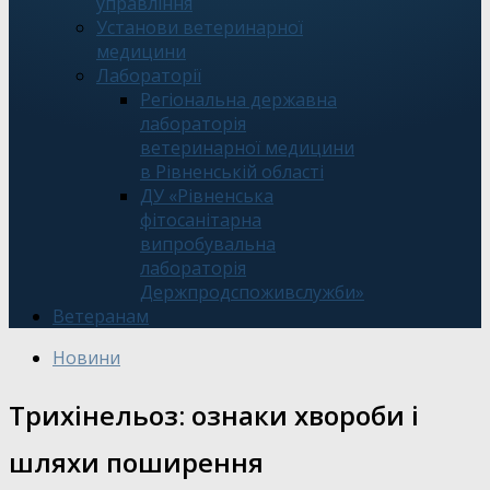
управління
Установи ветеринарної
медицини
Лабораторії
Регіональна державна
лабораторія
ветеринарної медицини
в Рівненській області
ДУ «Рівненська
фітосанітарна
випробувальна
лабораторія
Держпродспоживслужби»
Ветеранам
Новини
Трихінельоз: ознаки хвороби і
шляхи поширення