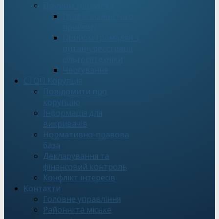
Прийом громадян
Графік особистого
прийому
Прийом громадян з
питань реєстрації
сільгосптехніки
Чергування
СТОП Корупція
Повідомити про
корупцію
Інформація для
викривачів
Нормативно-правова
база
Декларування та
фінансовий контроль
Конфлікт інтересів
Контакти
Головне управління
Районні та міське