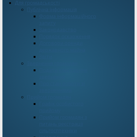
Для громадськості
Публічна інформація
Форма інформаційного
запиту
Законодавство
Порядок оскарження
Договори оренди
державного майна
Звіти
Звернення громадян
Подати електронне
звернення
Про стан роботи зі
зверненнями
Прийом громадян
Графік особистого
прийому
Прийом громадян з
питань реєстрації
сільгосптехніки