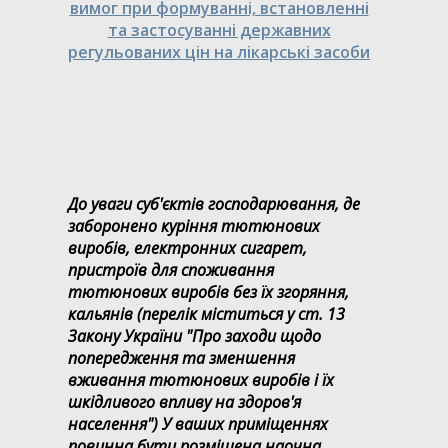
вимог при формуванні, встановленні
та застосуванні державних
регульованих цін на лікарські засоби
До уваги суб'єктів господарювання, де
заборонено куріння тютюнових
виробів, електронних сигарет,
пристроїв для споживання
тютюнових виробів без їх згоряння,
кальянів (перелік міститься у ст. 13
Закону України "Про заходи щодо
попередження та зменшення
вживання тютюнових виробів і їх
шкідливого впливу на здоров'я
населення") У ваших приміщеннях
повинна бути розміщена наочна