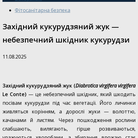
Фітосанітарна безпека
Західний кукурудзяний жук —
небезпечний шкідник кукурудзи
11.08.2025
Західний кукурудзяний жук (
Diabrotica virgifera virgifera
Le Conte)
— це небезпечний шкідник, який шкодить
посівам кукурудзи під час вегетації. Його личинки
живляться корінням, а дорослі жуки — волоттю,
качанами й листям. Через пошкодження рослини
слабшають, вилягають, гірше розвиваються,
уражуються хворобами, а збирання врожаю стає