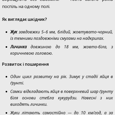
поспіль на одному полі.
Як виглядає шкідник?
Жук
завдовжки 5–6 мм, блідий, жовтувато-чорний,
із темними поздовжніми смугами на надкрилах.
Личинка
довжиною до 18 мм, жовто-біла, з
коричневою головою.
Розвиток і поширення
Один цикл розвитку на рік. Зимує у стадії яйця в
ґрунті.
Самки відкладають яйця в поверхневий шар ґрунту
біля основи стебла кукурудзи. Навесні з них
виходять личинки.
Жуки літають самостійно — до 10 км/год, а за