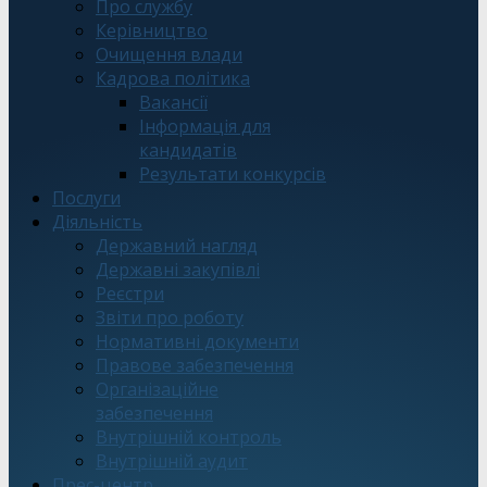
Про службу
Керівництво
Очищення влади
Кадрова політика
Вакансії
Інформація для
кандидатів
Результати конкурсів
Послуги
Діяльність
Державний нагляд
Державні закупівлі
Реєстри
Звіти про роботу
Нормативні документи
Правове забезпечення
Організаційне
забезпечення
Внутрішній контроль
Внутрішній аудит
Прес-центр