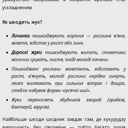
ускладненим.
Як шкодить жук?
Личинки
пошкоджують коріння — рослина в’яне,
жовтіє, відстає у рості або гине.
Дорослі жуки
пошкоджують волоть, стовпчики
жіночих суцвіть, листя, іноді молоді качани.
Пошкоджені рослини жовтіють, відстають у
рості, в’януть, молоді рослини нерідко гинуть,
легко вилягають при сильних вітрах і дощах,
стебло набуває форми «гусячої шиї».
Жуки переносять збудників хвороб (грибків,
бактерій, вірусів).
Найбільше шкоди шкідник завдає там, де кукурудзу
вирощують без сівозміни — тобто багато років