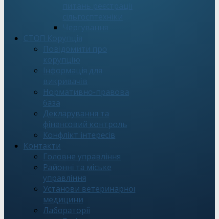
питань реєстрації
сільгосптехніки
Чергування
СТОП Корупція
Повідомити про
корупцію
Інформація для
викривачів
Нормативно-правова
база
Декларування та
фінансовий контроль
Конфлікт інтересів
Контакти
Головне управління
Районні та міське
управління
Установи ветеринарної
медицини
Лабораторії