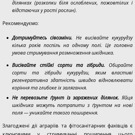
ділянках (розкопки біля ослаблених, пожовтілих і
відстаючих у рості рослин).
Рекомендуємо:
Дотримуйтесь сівозміни.
Не висівайте кукурудзу
кілька років поспіль на одному полі. Це головна
умова стримування розмноження шкідника.
Висівайте стійкі сорти та гібриди.
Обирайте
сорти та гібриди кукурудзи, яким властиві
регенеративна здатність швидко відновлювати
коріння та глибоке їх залягання.
Не перевозьте ґрунт із заражених ділянок.
Яйця
шкідника можуть потрапити з ґрунтом на нові
поля — уникайте такого поширення.
Злагоджені дії аграріїв та фітосанітарних фахівців є
ключовими у стримуванні поширення цього