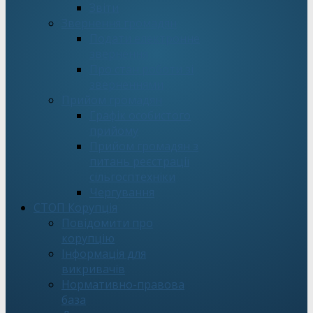
Звіти
Звернення громадян
Подати електронне
звернення
Про стан роботи зі
зверненнями
Прийом громадян
Графік особистого
прийому
Прийом громадян з
питань реєстрації
сільгосптехніки
Чергування
СТОП Корупція
Повідомити про
корупцію
Інформація для
викривачів
Нормативно-правова
база