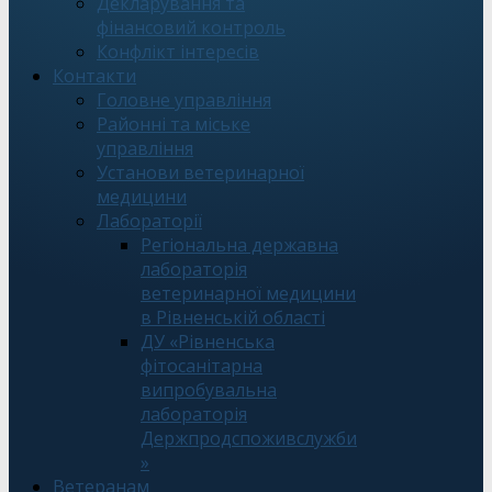
Декларування та
фінансовий контроль
Конфлікт інтересів
Контакти
Головне управління
Районні та міське
управління
Установи ветеринарної
медицини
Лабораторії
Регіональна державна
лабораторія
ветеринарної медицини
в Рівненській області
ДУ «Рівненська
фітосанітарна
випробувальна
лабораторія
Держпродспоживслужби
»
Ветеранам