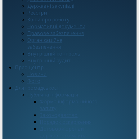
Державні закупівлі
Реєстри
Звіти про роботу
Нормативні документи
Правове забезпечення
Організаційне
забезпечення
Внутрішній контроль
Внутрішній аудит
Прес-центр
Новини
Фото
Для громадськості
Публічна інформація
Форма інформаційного
запиту
Законодавство
Порядок оскарження
Договори оренди
державного майна