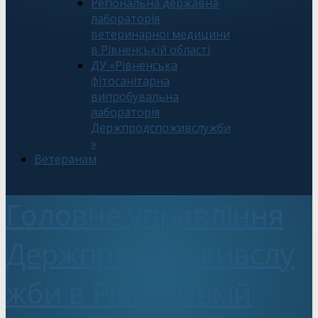
Регіональна державна
лабораторія
ветеринарної медицини
в Рівненській області
ДУ «Рівненська
фітосанітарна
випробувальна
лабораторія
Держпродспоживслужби
»
Ветеранам
Головне управління
Держпродспоживслу
жби в Рівненській