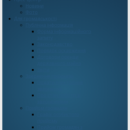
Новини
Фото
Для громадськості
Публічна інформація
Форма інформаційного
запиту
Законодавство
Порядок оскарження
Договори оренди
державного майна
Звіти
Звернення громадян
Подати електронне
звернення
Про стан роботи зі
зверненнями
Прийом громадян
Графік особистого
прийому
Прийом громадян з