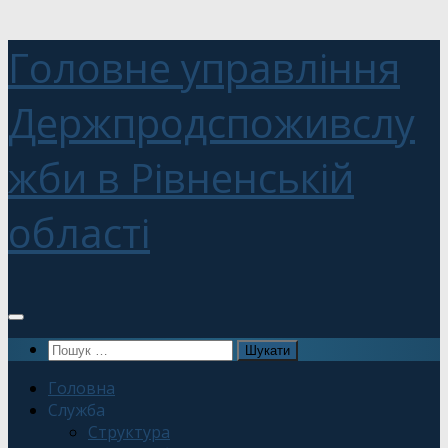
Головне управління
Держпродспоживслу
жби в Рівненській
області
Пошук:
Головна
Служба
Структура