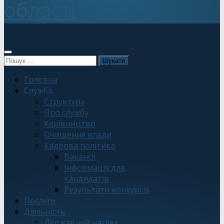
області
Пошук:
Головна
Служба
Структура
Про службу
Керівництво
Очищення влади
Кадрова політика
Вакансії
Інформація для
кандидатів
Результати конкурсів
Послуги
Діяльність
Державний нагляд