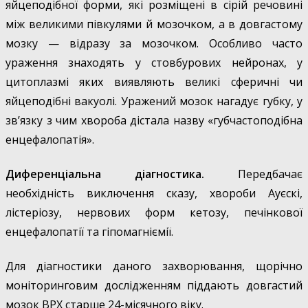
яйцеподібної форми, які розміщені в сірій речовині
між великими півкулями й мозочком, а в довгастому
мозку — відразу за мозочком. Особливо часто
ураження знаходять у стовбурових нейронах, у
цитоплазмі яких виявляють великі сферичні чи
яйцеподібні вакуолі. Уражений мозок нагадує губку, у
зв’язку з чим хвороба дістала назву «губчастоподібна
енцефалопатія».
Диференціальна діагностика.
Передбачає
необхідність виключення сказу, хвороби Ауєскі,
лістеріозу, нервових форм кетозу, печінкової
енцефалопатії та гіпомагніємії.
Для діагностики даного захворювання, щорічно
моніторинговим дослідженням піддають довгастий
мозок ВРХ старше 24-місячного віку.