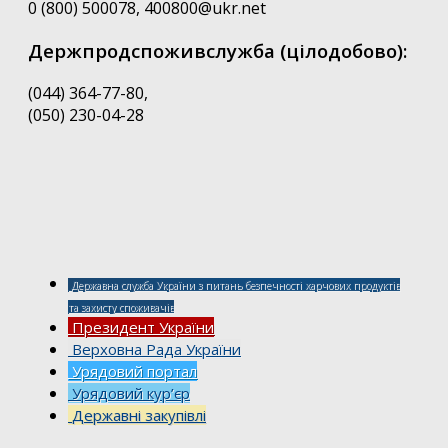
0 (800) 500078, 400800@ukr.net
Держпродспоживслужба (цілодобово):
(044) 364-77-80,
(050) 230-04-28
Державна служба України з питань безпечності харчових продуктів
та захисту споживачів
Президент України
Верховна Рада України
Урядовий портал
Урядовий кур’єр
Державні закупівлі