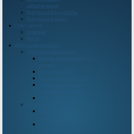
забезпечення
Внутрішній контроль
Внутрішній аудит
Прес-центр
Новини
Фото
Для громадськості
Публічна інформація
Форма інформаційного
запиту
Законодавство
Порядок оскарження
Договори оренди
державного майна
Звіти
Звернення громадян
Подати електронне
звернення
Про стан роботи зі
зверненнями