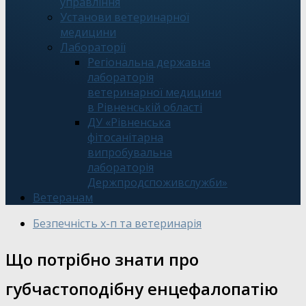
управління
Установи ветеринарної
медицини
Лабораторії
Регіональна державна
лабораторія
ветеринарної медицини
в Рівненській області
ДУ «Рівненська
фітосанітарна
випробувальна
лабораторія
Держпродспоживслужби»
Ветеранам
Безпечність х-п та ветеринарія
Що потрібно знати про
губчастоподібну енцефалопатію