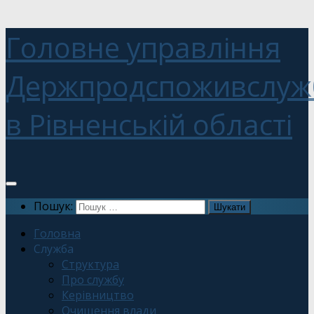
Головне управління
Держпродспоживслуж
в Рівненській області
Пошук:
Головна
Служба
Структура
Про службу
Керівництво
Очищення влади