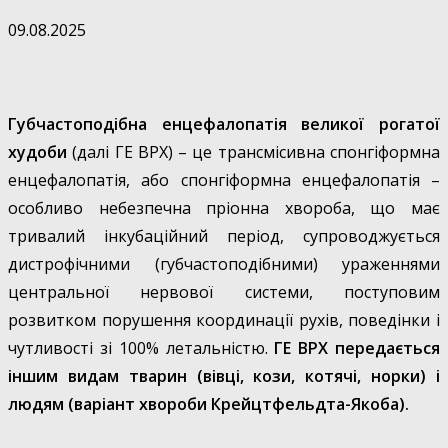
09.08.2025
Губчастоподібна енцефалопатія великої рогатої
худоби
(далі ГЕ ВРХ) – це трансмісивна спонгіформна
енцефалопатія, або спонгіформна енцефалопатія –
особливо небезпечна пріонна хвороба, що має
тривалий інкубаційний період, супроводжується
дистрофічними (губчастоподібними) ураженнями
центральної нервової системи, поступовим
розвитком порушення координації рухів, поведінки і
чутливості зі 100% летальністю.
ГЕ ВРХ передається
іншим видам тварин (вівці, кози, котячі, норки) і
людям (варіант хвороби Крейцтфельдта-Якоба).