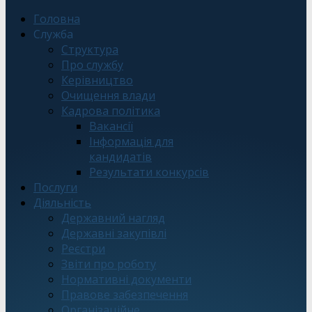
Головна
Служба
Структура
Про службу
Керівництво
Очищення влади
Кадрова політика
Вакансії
Інформація для
кандидатів
Результати конкурсів
Послуги
Діяльність
Державний нагляд
Державні закупівлі
Реєстри
Звіти про роботу
Нормативні документи
Правове забезпечення
Організаційне