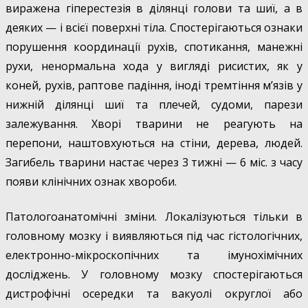
виражена гіперестезія в ділянці голови та шиї, а в
деяких — і всієї поверхні тіла. Спостерігаються ознаки
порушення координації рухів, спотикання, манежні
рухи, ненормальна хода у вигляді рисистих, як у
коней, рухів, раптове падіння, іноді тремтіння м’язів у
нижній ділянці шиї та плечей, судоми, парези
залежування. Хворі тварини не реагують на
перепони, наштовхуються на стіни, дерева, людей.
Загибель тварини настає через 3 тижні — 6 міс. з часу
появи клінічних ознак хвороби.
Патологоанатомічні зміни. Локалізуються тільки в
головному мозку і виявляються під час гістологічних,
електронно-мікроскопічних та імунохімічних
досліджень. У головному мозку спостерігаються
дистрофічні осередки та вакуолі округлої або