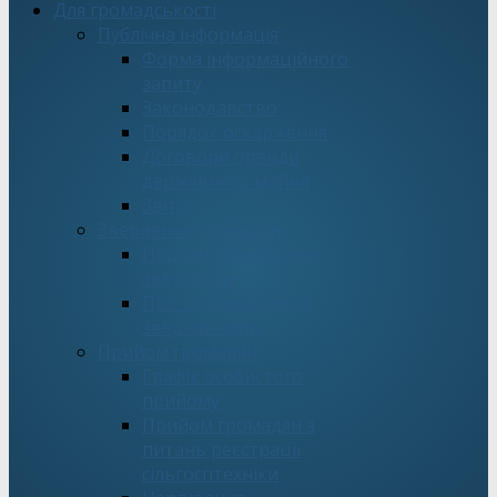
Для громадськості
Публічна інформація
Форма інформаційного
запиту
Законодавство
Порядок оскарження
Договори оренди
державного майна
Звіти
Звернення громадян
Подати електронне
звернення
Про стан роботи зі
зверненнями
Прийом громадян
Графік особистого
прийому
Прийом громадян з
питань реєстрації
сільгосптехніки