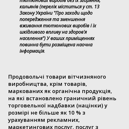
тютюнових виробів без їх згоряння,
кальянів (перелік міститься у ст. 13
Закону України "Про заходи щодо
попередження та зменшення
вживання тютюнових виробів і їх
шкідливого впливу на здоров'я
населення") У ваших приміщеннях
повинна бути розміщена наочна
інформація
.
Продовольчі товари вітчизняного
виробництва, крім товарів,
маркованих як органічна продукція,
на які встановлено граничний рівень
торговельної надбавки (націнки) у
розмірі не більше як 10 % з
урахуванням рекламних,
маркетингових послуг, послуг з