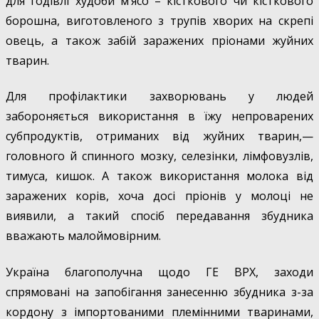
для годівлі худоби м’ясо – кісткового чи кісткового
борошна, виготовленого з трупів хворих на скрепі
овець, а також забій заражених пріонами жуйних
тварин.
Для профілактики захворювань у людей
забороняється використання в їжу непроварених
субпродуктів, отриманих від жуйних тварин,—
головного й спинного мозку, селезінки, лімфовузлів,
тимуса, кишок. А також використання молока від
заражених корів, хоча досі пріонів у молоці не
виявили, а такий спосіб передавання збудника
вважають малоймовірним.
Україна благополучна щодо ГЕ ВРХ, заходи
спрямовані на запобігання занесенню збудника з-за
кордону з імпортованими племінними тваринами,