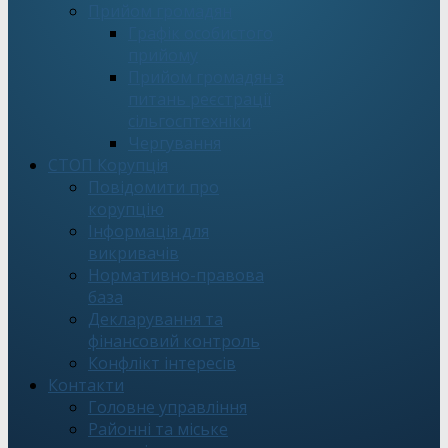
Прийом громадян
Графік особистого
прийому
Прийом громадян з
питань реєстрації
сільгосптехніки
Чергування
СТОП Корупція
Повідомити про
корупцію
Інформація для
викривачів
Нормативно-правова
база
Декларування та
фінансовий контроль
Конфлікт інтересів
Контакти
Головне управління
Районні та міське