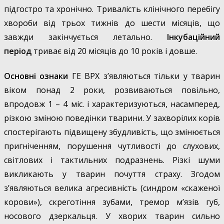
підгостро та хронічно. Тривалість клінічного перебігу
хвороби від трьох тижнів до шести місяців, що
завжди закінчується летально.
Інкубаційний
період
триває від 20 місяців до 10 років і довше.
Основні ознаки
ГЕ ВРХ з’являються тільки у тварин
віком понад 2 роки, розвиваються повільно,
впродовж 1 – 4 міс. і характеризуються, насамперед,
різкою зміною поведінки тварини. У захворілих корів
спостерігають підвищену збудливість, що змінюється
пригніченням, порушення чутливості до слухових,
світлових і тактильних подразнень. Різкі шуми
викликають у тварин почуття страху. Згодом
з’являються велика агресивність (синдром «скаженої
корови»), скреготіння зубами, тремор м’язів губ,
носового дзеркальця. У хворих тварин сильно