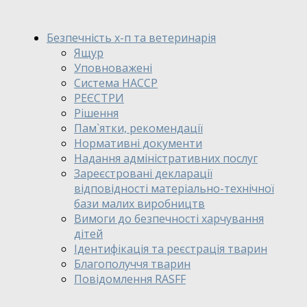
Безпечність х-п та ветеринарія
Ящур
Уповноважені
Система HACCP
РЕЄСТРИ
Рішення
Пам`ятки, рекомендації
Нормативні документи
Надання адміністративних послуг
Зареєстровані декларації
відповідності матеріально-технічної
бази малих виробництв
Вимоги до безпечності харчування
дітей
Ідентифікація та реєстрація тварин
Благополуччя тварин
Повідомлення RASFF