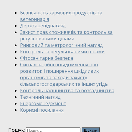
Безпечність харчових продуктів та
ветеринарія
Держсанепіднагляд
Захист прав споживачів та контроль за
регульованими цінами
Ринковий та метрологічний нагляд
Контроль за регульованими цінами
Фітосанітарна безпека
Сигналізаційні повідомлення про
розвиток і поширення шкідливих
організмів та заходи захисту
сільськогосподарських та інших угідь
Контроль насінництва та розсадництва
Технічний нагляд
Енергоменеджмент
Корисні посилання
Пошук: