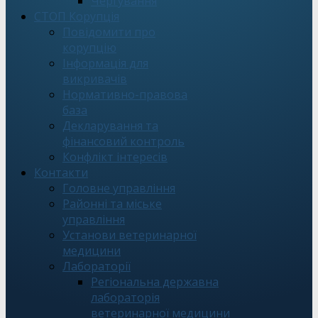
Чергування
СТОП Корупція
Повідомити про
корупцію
Інформація для
викривачів
Нормативно-правова
база
Декларування та
фінансовий контроль
Конфлікт інтересів
Контакти
Головне управління
Районні та міське
управління
Установи ветеринарної
медицини
Лабораторії
Регіональна державна
лабораторія
ветеринарної медицини