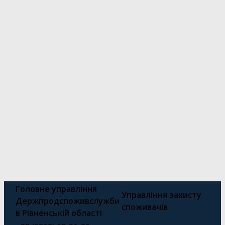
Головне управління
Управління захисту
Держпродспоживслужби
споживачів
в Рівненській області