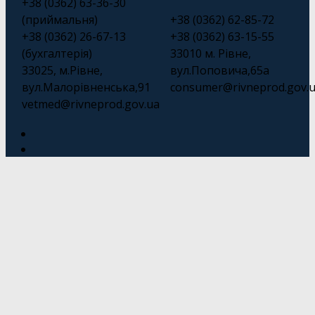
+38 (0362) 63-36-30
(приймальня)
+38 (0362) 62-85-72
+38 (0362) 26-67-13
+38 (0362) 63-15-55
(бухгалтерія)
33010 м. Рівне,
33025, м.Рівне,
вул.Поповича,65а
вул.Малорівненська,91
consumer@rivneprod.gov.
vetmed@rivneprod.gov.ua