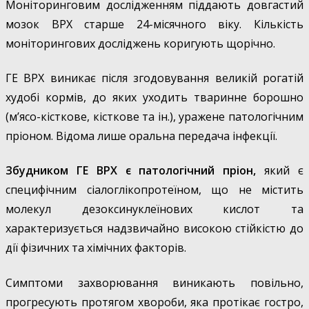
Моніторинговим дослідженням піддають довгастий
мозок ВРХ старше 24-місячного віку. Кількість
моніторингових досліджень коригують щорічно.
ГЕ ВРХ виникає після згодовування великій рогатій
худобі кормів, до яких уходить тваринне борошно
(м’ясо-кісткове, кісткове та ін.), уражене патологічним
пріоном. Відома лише оральна передача інфекції.
Збудником ГЕ ВРХ є патологічний пріон,
який є
специфічним сіалоглікопротеїном, що не містить
молекул дезоксинуклеїнових кислот та
характеризується надзвичайно високою стійкістю до
дії фізичних та хімічних факторів.
Симптоми захворювання виникають повільно,
прогресують протягом хвороби, яка протікає гостро,