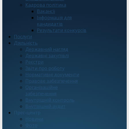
Кадрова політика
Вакансії
Інформація для
кандидатів
Результати конкурсів
Послуги
Діяльність
Державний нагляд
Державні закупівлі
Реєстри
Звіти про роботу
Нормативні документи
Правове забезпечення
Організаційне
забезпечення
Внутрішній контроль
Внутрішній аудит
Прес-центр
Новини
Фото