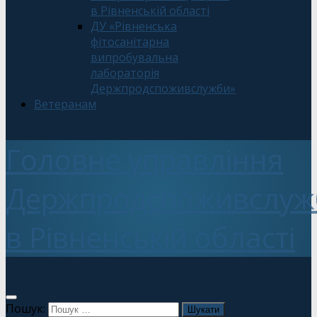
в Рівненській області
ДУ «Рівненська
фітосанітарна
випробувальна
лабораторія
Держпродспоживслужби»
Ветеранам
Головне управління
Держпродспоживслуж
в Рівненській області
Пошук: