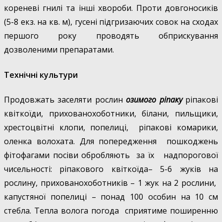
кореневі гнилі та інші хвороби. Проти довгоносиків
(5-8 екз. на кв. м), гусені підгризаючих совок на сходах
першого року проводять обприскування
дозволеними препаратами.
Технічні культури
Продовжать заселяти рослин
озимого ріпаку
ріпакові
квіткоїди, прихованохоботники, білани, пильщики,
хрестоцвітні клопи, попелиці, ріпакові комарики,
оленка волохата. Для попередження пошкоджень
фітофагами посіви обробляють за їх надпорогової
чисельності: ріпакового квіткоїда– 5-6 жуків на
рослину, прихованохоботників – 1 жук на 2 рослини,
капустяної попелиці – понад 100 особин на 10 см
стебла. Тепла волога погода сприятиме поширенню