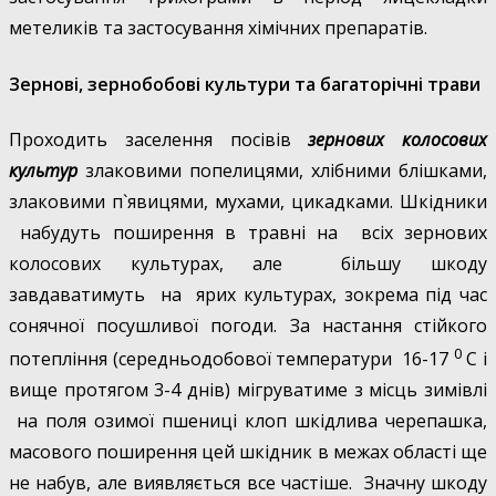
метеликів та застосування хімічних препаратів.
Зернові, зернобобові культури та багаторічні трави
Проходить заселення посівів
зернових колосових
культур
злаковими попелицями, хлібними блішками,
злаковими п`явицями, мухами, цикадками. Шкідники
набудуть поширення в травні на всіх зернових
колосових культурах, але більшу шкоду
завдаватимуть на ярих культурах, зокрема під час
сонячної посушливої погоди. За настання стійкого
0
потепління (середньодобової температури 16-17
С і
вище протягом 3-4 днів) мігруватиме з місць зимівлі
на поля озимої пшениці клоп шкідлива черепашка,
масового поширення цей шкідник в межах області ще
не набув, але виявляється все частіше. Значну шкоду