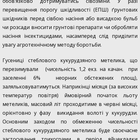
обов’язково дотримуватись сівозміни. У разі
перевищення порогу шкідливості (ЕПШ) ґрунтових
шкідників перед сівбою насіння або висадкою бульб
чи розсади вносити грунтові препарати чи обробляти
насіння інсектицидами, насамперед слід приділити
увагу агротехнічному методу боротьби.
Гусениці стеблового кукурудзяного метелика, що
перезимували (чисельність 1,2 екз. на качан. при
заселенні 6% неорних обстежених площ),
заляльковуватимуться. Наприкінці місяця (за високих
температур повітря) ймовірний початок льоту
метеликів, масовий літ проходитиме в червні місяці,
орієнтовно у фазу викидання волоті у кукурудзи.
Основним заходом по обмеженню чисельності
стеблового кукурудзяного метелика буде своєчасне
застосування трихограми в період яйцекладки