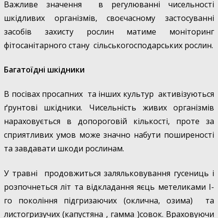
Важливе значення в регулюванні чисельності
шкідливих організмів, своєчасному застосуванні
засобів захисту рослин матиме моніторинг
фітосанітарного стану сільськогосподарських рослин.
Багатоїдні шкідники
В посівах просапних та інших культур активізуються
ґрунтові шкідники. Чисельність живих організмів
нараховується в допороговій кількості, проте за
сприятливих умов може значно набути поширеності
та завдавати шкоди рослинам.
У травні продовжиться заляльковування гусениць і
розпочнеться літ та відкладання яєць метеликами І-
го покоління підгризаючих (оклична, озима) та
листогризучих (капустяна , гамма )совок. Враховуючи