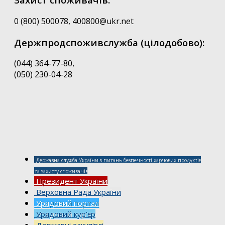
0 (800) 500078, 400800@ukr.net
Держпродспоживслужба (цілодобово):
(044) 364-77-80,
(050) 230-04-28
Державна служба України з питань безпечності харчових продуктів
та захисту споживачів
Президент України
Верховна Рада України
Урядовий портал
Урядовий кур’єр