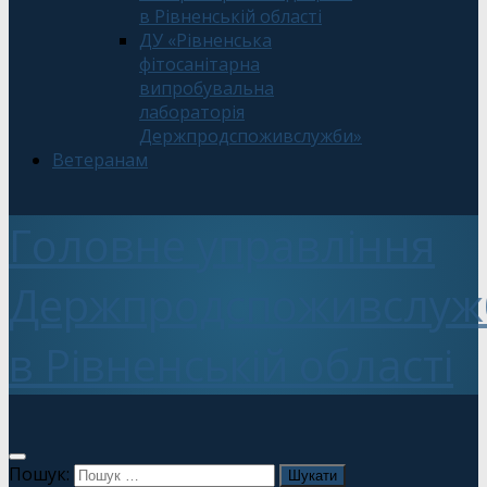
в Рівненській області
ДУ «Рівненська
фітосанітарна
випробувальна
лабораторія
Держпродспоживслужби»
Ветеранам
Головне управління
Держпродспоживслуж
в Рівненській області
Пошук: