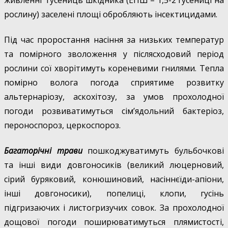
рослину) заселені площі обробляють інсектицидами.
Під час проростання насіння за низьких температур
та помірного зволоження у післясходовий період
рослини сої хворітимуть кореневими гнилями. Тепла
помірно волога погода сприятиме розвитку
альтернаріозу, аскохітозу, за умов прохолодної
погоди розвиватимуться сім’ядольний бактеріоз,
пероноспороз, церкоспороз.
Багаторічні трави
пошкоджуватимуть бульбочкові
та інші види довгоносиків (великий люцерновий,
сірий буряковий, конюшиновий, насіннєїди-апіони,
інші довгоносики), попелиці, клопи, гусінь
підгризаючих і листогризучих совок. За прохолодної
дощової погоди поширюватимуться плямистості,