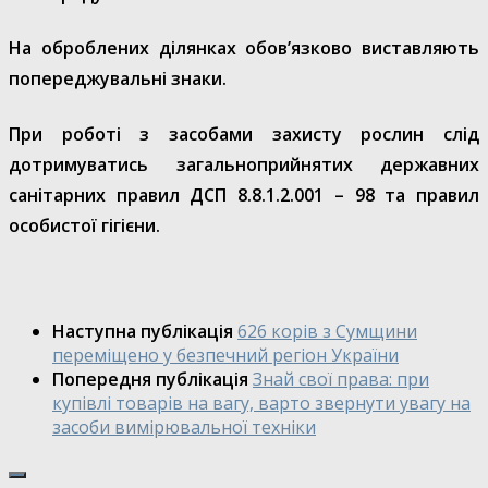
На оброблених ділянках обов’язково виставляють
попереджувальні знаки.
При роботі з засобами захисту рослин слід
дотримуватись загальноприйнятих державних
санітарних правил ДСП 8.8.1.2.001 – 98 та правил
особистої гігієни.
Наступна публікація
626 корів з Сумщини
переміщено у безпечний регіон України
Попередня публікація
Знай свої права: при
купівлі товарів на вагу, варто звернути увагу на
засоби вимірювальної техніки