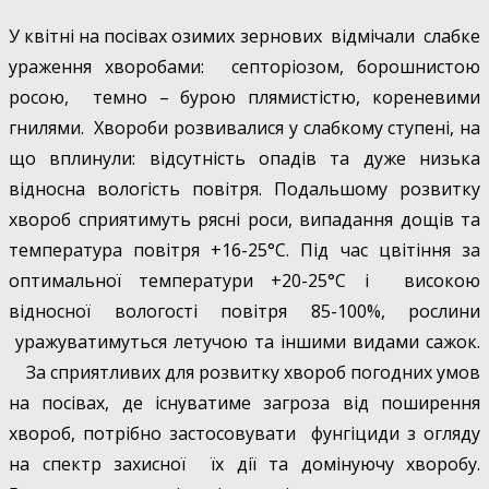
У квітні на посівах озимих зернових відмічали слабке
ураження хворобами: септоріозом, борошнистою
росою, темно – бурою плямистістю, кореневими
гнилями. Хвороби розвивалися у слабкому ступені, на
що вплинули: відсутність опадів та дуже низька
відносна вологість повітря. Подальшому розвитку
хвороб сприятимуть рясні роси, випадання дощів та
температура повітря +16-25°С. Під час цвітіння за
оптимальної температури +20-25°С і високою
відносної вологості повітря 85-100%, рослини
уражуватимуться летучою та іншими видами сажок.
За сприятливих для розвитку хвороб погодних умов
на посівах, де існуватиме загроза від поширення
хвороб, потрібно застосовувати фунгіциди з огляду
на спектр захисної їх дії та домінуючу хворобу.