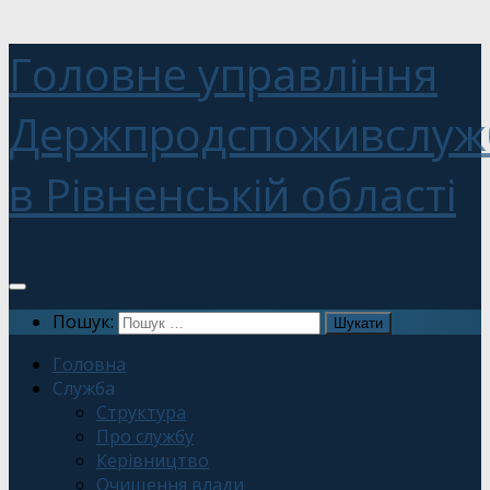
Головне управління
Держпродспоживслуж
в Рівненській області
Пошук:
Головна
Служба
Структура
Про службу
Керівництво
Очищення влади