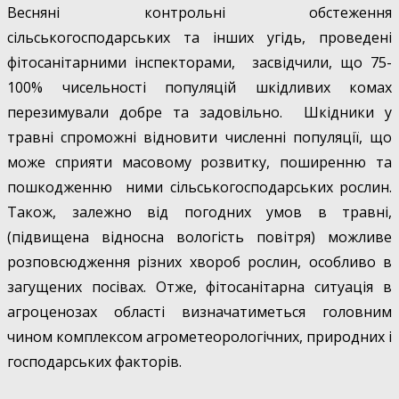
Весняні контрольні обстеження
сільськогосподарських та інших угідь, проведені
фітосанітарними інспекторами, засвідчили, що 75-
100% чисельності популяцій шкідливих комах
перезимували добре та задовільно. Шкідники у
травні спроможні відновити численні популяції, що
може сприяти масовому розвитку, поширенню та
пошкодженню ними сільськогосподарських рослин.
Також, залежно від погодних умов в травні,
(підвищена відносна вологість повітря) можливе
розповсюдження різних хвороб рослин, особливо в
загущених посівах. Отже, фітосанітарна ситуація в
агроценозах області визначатиметься головним
чином комплексом агрометеорологічних, природних і
господарських факторів.