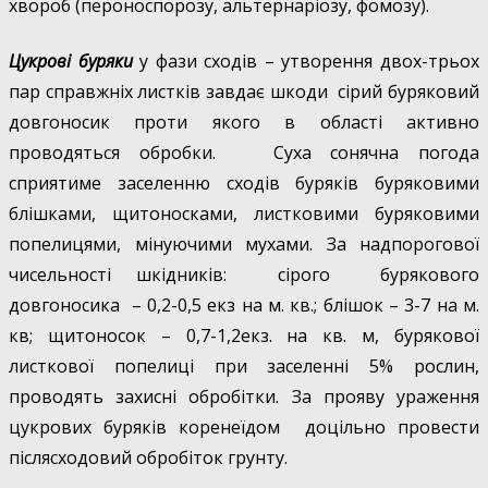
хвороб (пероноспорозу, альтернаріозу, фомозу).
Цукрові буряки
у фази сходів – утворення двох-трьох
пар справжніх листків завдає шкоди сірий буряковий
довгоносик проти якого в області активно
проводяться обробки. Суха сонячна погода
сприятиме заселенню сходів буряків буряковими
блішками, щитоносками, листковими буряковими
попелицями, мінуючими мухами. За надпорогової
чисельності шкідників: сірого бурякового
довгоносика – 0,2-0,5 екз на м. кв.; блішок – 3-7 на м.
кв; щитоносок – 0,7-1,2екз. на кв. м, бурякової
листкової попелиці при заселенні 5% рослин,
проводять захисні обробітки. За прояву ураження
цукрових буряків коренеїдом доцільно провести
післясходовий обробіток грунту.