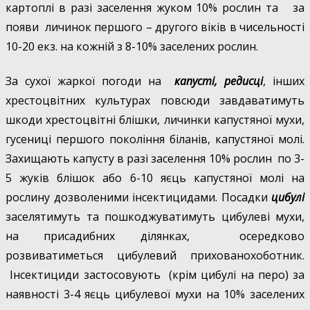
картоплі в разі заселення жуком 10% рослин та за
появи личинок першого – другого віків в чисельності
10-20 екз. на кожній з 8-10% заселених рослин.
За сухої жаркої погоди на
капусті, редисці
, інших
хрестоцвітних культурах повсюди завдаватимуть
шкоди хрестоцвітні блішки, личинки капустяної мухи,
гусениці першого покоління біланів, капустяної молі.
Захищають капусту в разі заселення 10% рослин по 3-
5 жуків блішок або 6-10 яєць капустяної молі на
рослину дозволеними інсектицидами. Посадки
цибулі
заселятимуть та пошкоджуватимуть цибулеві мухи,
на присадибних ділянках, осередково
розвиватиметься цибулевий прихованохоботник.
Інсектициди застосовують (крім цибулі на перо) за
наявності 3-4 яєць цибулевої мухи на 10% заселених