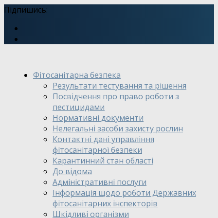
Підпишись:
Фітосанітарна безпека
Результати тестування та рішення
Посвідчення про право роботи з
пестицидами
Нормативні документи
Нелегальні засоби захисту рослин
Контактні дані управління
фітосанітарної безпеки
Карантинний стан області
До відома
Адміністративні послуги
Інформація щодо роботи Державних
фітосанітарних інспекторів
Шкідливі організми