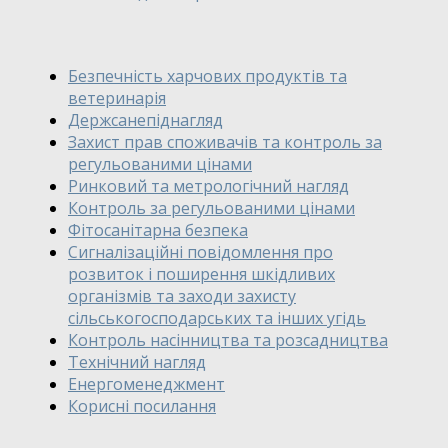
Безпечність харчових продуктів та
ветеринарія
Держсанепіднагляд
Захист прав споживачів та контроль за
регульованими цінами
Ринковий та метрологічний нагляд
Контроль за регульованими цінами
Фітосанітарна безпека
Сигналізаційні повідомлення про
розвиток і поширення шкідливих
організмів та заходи захисту
сільськогосподарських та інших угідь
Контроль насінництва та розсадництва
Технічний нагляд
Енергоменеджмент
Корисні посилання