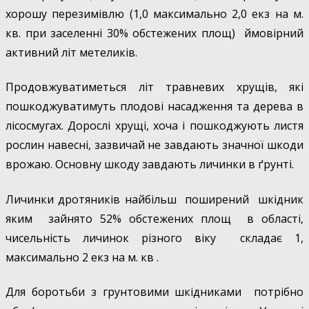
хорошу перезимівлю (1,0 максимально 2,0 екз на м.
кв. при заселенні 30% обстежених площ) ймовірний
активний літ метеликів.
Продовжуватиметься літ травневих хрущів, які
пошкоджуватимуть плодові насадження та дерева в
лісосмугах. Дорослі хрущі, хоча і пошкоджують листя
рослин навесні, зазвичай не завдають значної шкоди
врожаю. Основну шкоду завдають личинки в ґрунті.
Личинки дротяників найбільш поширений шкідник
яким зайнято 52% обстежених площ в області,
чисельність личинок різного віку складає 1,
максимально 2 екз на м. кв .
Для боротьби з грунтовими шкідниками потрібно