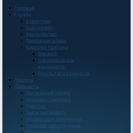
Головна
Служба
Структура
Про службу
Керівництво
Очищення влади
Кадрова політика
Вакансії
Інформація для
кандидатів
Результати конкурсів
Послуги
Діяльність
Державний нагляд
Державні закупівлі
Реєстри
Звіти про роботу
Нормативні документи
Правове забезпечення
Організаційне