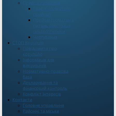
Прийом громадян
Графік особистого
прийому
Прийом громадян з
питань реєстрації
сільгосптехніки
Чергування
СТОП Корупція
Повідомити про
корупцію
Інформація для
викривачів
Нормативно-правова
база
Декларування та
фінансовий контроль
Конфлікт інтересів
Контакти
Головне управління
Районні та міське