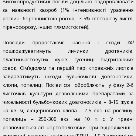
Високопродуктивні посіви доцільно оздоровлювати
за наявності хвороб (1% інтенсивності ураження
рослин борошнистою росою, 3-5% септоріозу листя,
піренофорозу, інших плямистостей).
Повсюди проростаюче насіння і сходи
сої
пошкоджуватимуть личинки дротяників,
пластинчастовусих жуків, гусениці підгризаючих
совок. Сім’ядолям та першій парі справжніх листків
завдаватимуть шкоди бульбочкові довгоносики,
клопи, попелиці. Посіви сої обробляють у фазу 2-6
листочків культури дозволеними препаратами за
чисельності бульбочкових довгоносиків – 8-15 жуків
на кв. м, люцернового клопа – 2-5 екз. на рослину,
попелиць – 250-300 екз. на 10 п. с. У травні
розпочнеться літ чортополохівки. При відродженні і
живленні гусениць шкідника (ЕПШ – 1,5-2 гусениці на