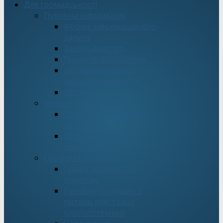
Для громадськості
Публічна інформація
Форма інформаційного
запиту
Законодавство
Порядок оскарження
Договори оренди
державного майна
Звіти
Звернення громадян
Подати електронне
звернення
Про стан роботи зі
зверненнями
Прийом громадян
Графік особистого
прийому
Прийом громадян з
питань реєстрації
сільгосптехніки