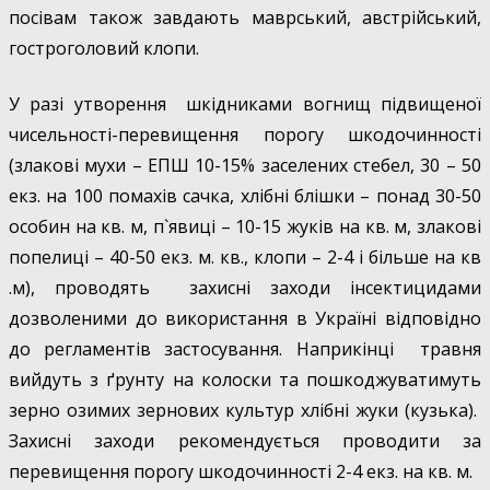
посівам також завдають маврський, австрійський,
гостроголовий клопи.
У разі утворення шкідниками вогнищ підвищеної
чисельності-перевищення порогу шкодочинності
(злакові мухи – ЕПШ 10-15% заселених стебел, 30 – 50
екз. на 100 помахів сачка, хлібні блішки – понад 30-50
особин на кв. м, п`явиці – 10-15 жуків на кв. м, злакові
попелиці – 40-50 екз. м. кв., клопи – 2-4 і більше на кв
.м), проводять захисні заходи інсектицидами
дозволеними до використання в Україні відповідно
до регламентів застосування. Наприкінці травня
вийдуть з ґрунту на колоски та пошкоджуватимуть
зерно озимих зернових культур хлібні жуки (кузька).
Захисні заходи рекомендується проводити за
перевищення порогу шкодочинності 2-4 екз. на кв. м.