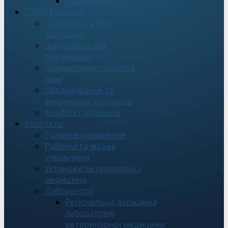
Чергування
СТОП Корупція
Повідомити про
корупцію
Інформація для
викривачів
Нормативно-правова
база
Декларування та
фінансовий контроль
Конфлікт інтересів
Контакти
Головне управління
Районні та міське
управління
Установи ветеринарної
медицини
Лабораторії
Регіональна державна
лабораторія
ветеринарної медицини