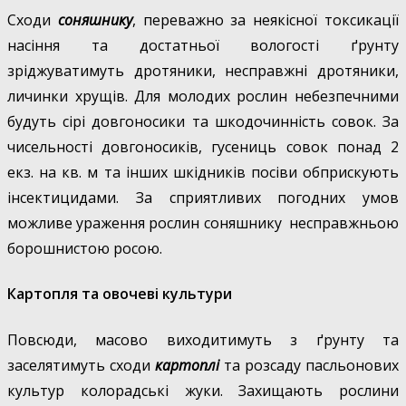
Сходи
соняшнику
, переважно за неякісної токсикації
насіння та достатньої вологості ґрунту
зріджуватимуть дротяники, несправжні дротяники,
личинки хрущів. Для молодих рослин небезпечними
будуть сірі довгоносики та шкодочинність совок. За
чисельності довгоносиків, гусениць совок понад 2
екз. на кв. м та інших шкідників посіви обприскують
інсектицидами. За сприятливих погодних умов
можливе ураження рослин соняшнику несправжньою
борошнистою росою.
Картопля та овочеві культури
Повсюди, масово виходитимуть з ґрунту та
заселятимуть сходи
картоплі
та розсаду пасльонових
культур колорадські жуки. Захищають рослини