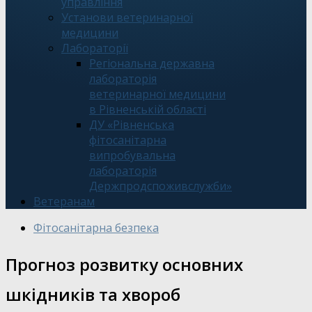
управління
Установи ветеринарної
медицини
Лабораторії
Регіональна державна
лабораторія
ветеринарної медицини
в Рівненській області
ДУ «Рівненська
фітосанітарна
випробувальна
лабораторія
Держпродспоживслужби»
Ветеранам
Фітосанітарна безпека
Прогноз розвитку основних
шкідників та хвороб