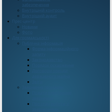
забезпечення
Внутрішній контроль
Внутрішній аудит
Прес-центр
Новини
Фото
Для громадськості
Публічна інформація
Форма інформаційного
запиту
Законодавство
Порядок оскарження
Договори оренди
державного майна
Звіти
Звернення громадян
Подати електронне
звернення
Про стан роботи зі
зверненнями