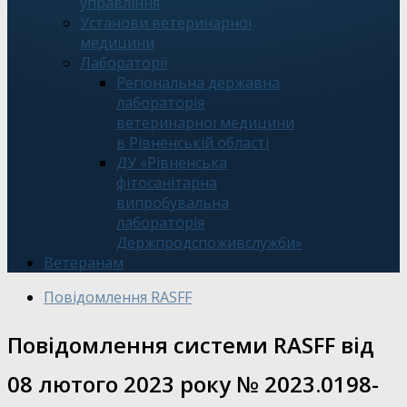
управління
Установи ветеринарної
медицини
Лабораторії
Регіональна державна
лабораторія
ветеринарної медицини
в Рівненській області
ДУ «Рівненська
фітосанітарна
випробувальна
лабораторія
Держпродспоживслужби»
Ветеранам
Повідомлення RASFF
Повідомлення системи RASFF від
08 лютого 2023 року № 2023.0198-