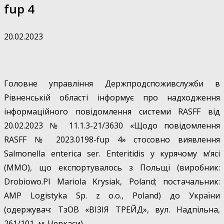
fup 4
20.02.2023
Головне управління Держпродспоживслужби в
Рівненській області інформує про надходження
інформаційного повідомлення системи RАSFF від
20.02.2023 № 11.1.3-21/3630 «Щодо повідомлення
RASFF № 2023.0198-fup 4» стосовно виявлення
Salmonella enterica ser. Enteritidis у курячому м’ясі
(ММО), що експортувалось з Польщі (виробник:
Drobiowo.Pl Mariola Krysiak, Poland; постачальник:
AMP Logistyka Sp. z o.o., Poland) до України
(одержувач: ТзОВ «ВІЗІЯ ТРЕЙД», вул. Надпільна,
261/101, м. Черкаси).