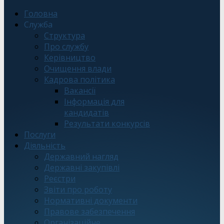
Головна
Служба
Структура
Про службу
Керівництво
Очищення влади
Кадрова політика
Вакансії
Інформація для
кандидатів
Результати конкурсів
Послуги
Діяльність
Державний нагляд
Державні закупівлі
Реєстри
Звіти про роботу
Нормативні документи
Правове забезпечення
Організаційне