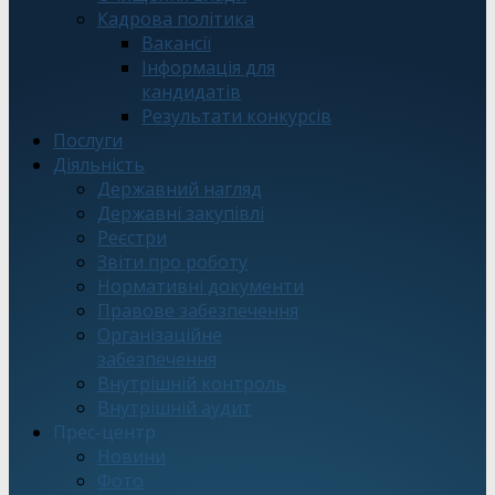
Кадрова політика
Вакансії
Інформація для
кандидатів
Результати конкурсів
Послуги
Діяльність
Державний нагляд
Державні закупівлі
Реєстри
Звіти про роботу
Нормативні документи
Правове забезпечення
Організаційне
забезпечення
Внутрішній контроль
Внутрішній аудит
Прес-центр
Новини
Фото