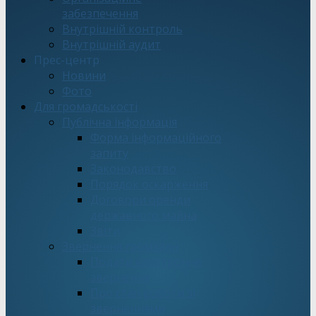
забезпечення
Внутрішній контроль
Внутрішній аудит
Прес-центр
Новини
Фото
Для громадськості
Публічна інформація
Форма інформаційного
запиту
Законодавство
Порядок оскарження
Договори оренди
державного майна
Звіти
Звернення громадян
Подати електронне
звернення
Про стан роботи зі
зверненнями