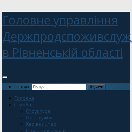
Головне управління
Держпродспоживслуж
в Рівненській області
Пошук:
Головна
Служба
Структура
Про службу
Керівництво
Очищення влади