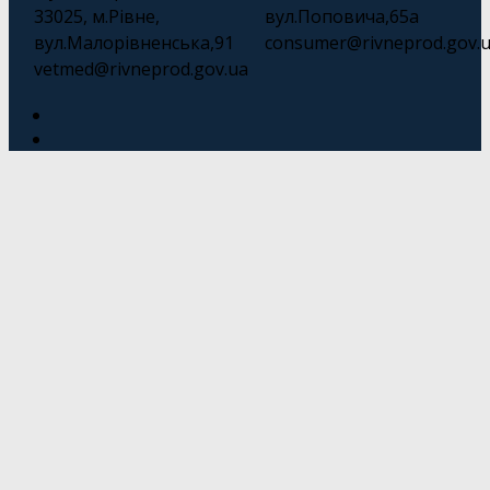
33025, м.Рівне,
вул.Поповича,65а
вул.Малорівненська,91
consumer@rivneprod.gov.
vetmed@rivneprod.gov.ua