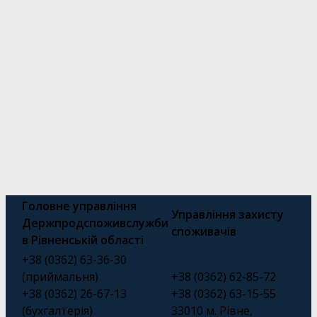
Головне управління
Управління захисту
Держпродспоживслужби
споживачів
в Рівненській області
+38 (0362) 63-36-30
(приймальня)
+38 (0362) 62-85-72
+38 (0362) 26-67-13
+38 (0362) 63-15-55
(бухгалтерія)
33010 м. Рівне,