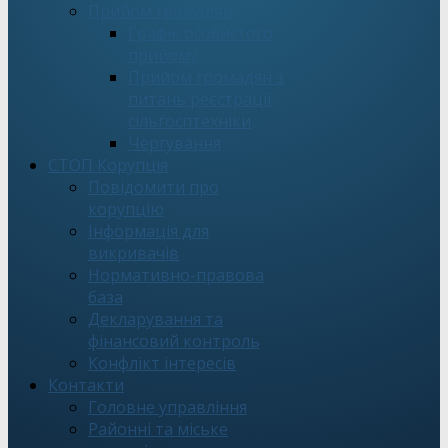
Прийом громадян
Графік особистого
прийому
Прийом громадян з
питань реєстрації
сільгосптехніки
Чергування
СТОП Корупція
Повідомити про
корупцію
Інформація для
викривачів
Нормативно-правова
база
Декларування та
фінансовий контроль
Конфлікт інтересів
Контакти
Головне управління
Районні та міське