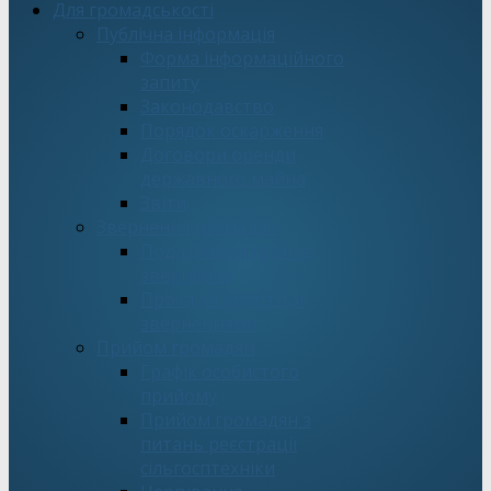
Для громадськості
Публічна інформація
Форма інформаційного
запиту
Законодавство
Порядок оскарження
Договори оренди
державного майна
Звіти
Звернення громадян
Подати електронне
звернення
Про стан роботи зі
зверненнями
Прийом громадян
Графік особистого
прийому
Прийом громадян з
питань реєстрації
сільгосптехніки