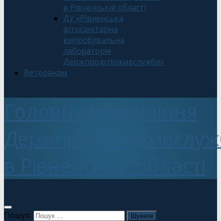
в Рівненській області
ДУ «Рівненська
фітосанітарна
випробувальна
лабораторія
Держпродспоживслужби»
Ветеранам
Головне управління
Держпродспоживслуж
в Рівненській області
Пошук: