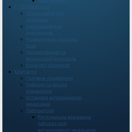
Чергування
СТОП Корупція
Повідомити про
корупцію
Інформація для
викривачів
Нормативно-правова
база
Декларування та
фінансовий контроль
Конфлікт інтересів
Контакти
Головне управління
Районні та міське
управління
Установи ветеринарної
медицини
Лабораторії
Регіональна державна
лабораторія
ветеринарної медицини