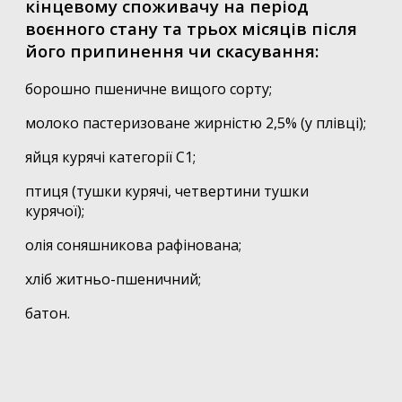
кінцевому споживачу на період
воєнного стану та трьох місяців після
його припинення чи скасування:
борошно пшеничне вищого сорту;
молоко пастеризоване жирністю 2,5% (у плівці);
яйця курячі категорії С1;
птиця (тушки курячі, четвертини тушки
курячої);
олія соняшникова рафінована;
хліб житньо-пшеничний;
батон.