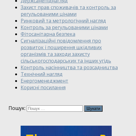
Держсанепіднагляд
Захист прав споживачів та контроль за
регульованими цінами
Ринковий та метрологічний нагляд
Контроль за регульованими цінами
Фітосанітарна безпека
Сигналізаційні повідомлення про
розвиток і поширення шкідливих
організмів та заходи захисту
сільськогосподарських та інших угідь
Контроль насінництва та розсадництва
Технічний нагляд
Енергоменеджмент
Корисні посилання
Пошук: