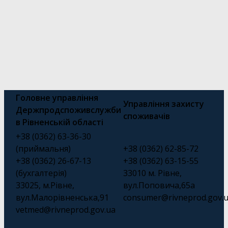
Головне управління
Управління захисту
Держпродспоживслужби
споживачів
в Рівненській області
+38 (0362) 63-36-30
(приймальня)
+38 (0362) 62-85-72
+38 (0362) 26-67-13
+38 (0362) 63-15-55
(бухгалтерія)
33010 м. Рівне,
33025, м.Рівне,
вул.Поповича,65а
вул.Малорівненська,91
consumer@rivneprod.gov.
vetmed@rivneprod.gov.ua