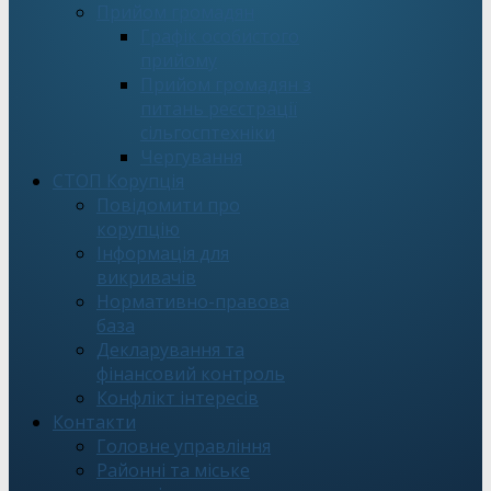
Прийом громадян
Графік особистого
прийому
Прийом громадян з
питань реєстрації
сільгосптехніки
Чергування
СТОП Корупція
Повідомити про
корупцію
Інформація для
викривачів
Нормативно-правова
база
Декларування та
фінансовий контроль
Конфлікт інтересів
Контакти
Головне управління
Районні та міське