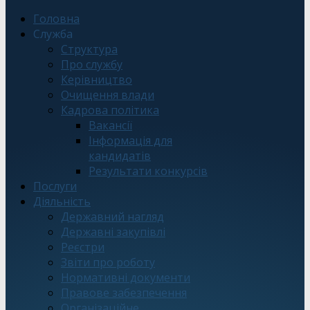
Головна
Служба
Структура
Про службу
Керівництво
Очищення влади
Кадрова політика
Вакансії
Інформація для
кандидатів
Результати конкурсів
Послуги
Діяльність
Державний нагляд
Державні закупівлі
Реєстри
Звіти про роботу
Нормативні документи
Правове забезпечення
Організаційне