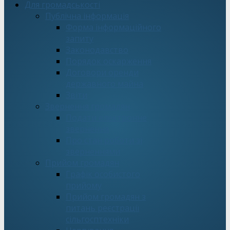
Для громадськості
Публічна інформація
Форма інформаційного
запиту
Законодавство
Порядок оскарження
Договори оренди
державного майна
Звіти
Звернення громадян
Подати електронне
звернення
Про стан роботи зі
зверненнями
Прийом громадян
Графік особистого
прийому
Прийом громадян з
питань реєстрації
сільгосптехніки