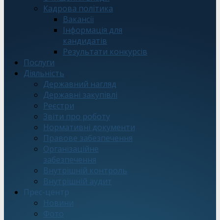
Кадрова політика
Вакансії
Інформація для
кандидатів
Результати конкурсів
Послуги
Діяльність
Державний нагляд
Державні закупівлі
Реєстри
Звіти про роботу
Нормативні документи
Правове забезпечення
Організаційне
забезпечення
Внутрішній контроль
Внутрішній аудит
Прес-центр
Новини
Фото