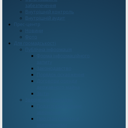
забезпечення
Внутрішній контроль
Внутрішній аудит
Прес-центр
Новини
Фото
Для громадськості
Публічна інформація
Форма інформаційного
запиту
Законодавство
Порядок оскарження
Договори оренди
державного майна
Звіти
Звернення громадян
Подати електронне
звернення
Про стан роботи зі
зверненнями