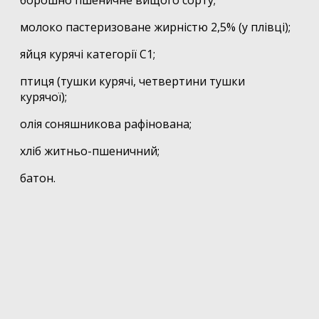
борошно пшеничне вищого сорту;
молоко пастеризоване жирністю 2,5% (у плівці);
яйця курячі категорії С1;
птиця (тушки курячі, четвертини тушки
курячої);
олія соняшникова рафінована;
хліб житньо-пшеничний;
батон.