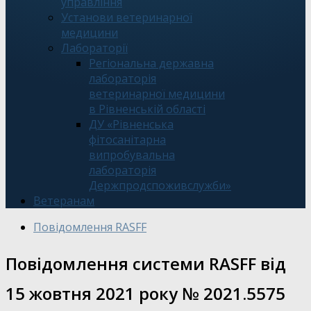
управління
Установи ветеринарної
медицини
Лабораторії
Регіональна державна
лабораторія
ветеринарної медицини
в Рівненській області
ДУ «Рівненська
фітосанітарна
випробувальна
лабораторія
Держпродспоживслужби»
Ветеранам
Повідомлення RASFF
Повідомлення системи RАSFF від
15 жовтня 2021 року № 2021.5575