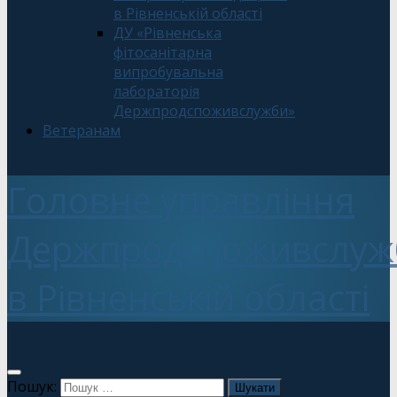
в Рівненській області
ДУ «Рівненська
фітосанітарна
випробувальна
лабораторія
Держпродспоживслужби»
Ветеранам
Головне управління
Держпродспоживслуж
в Рівненській області
Пошук: