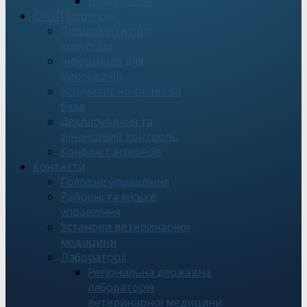
Чергування
СТОП Корупція
Повідомити про
корупцію
Інформація для
викривачів
Нормативно-правова
база
Декларування та
фінансовий контроль
Конфлікт інтересів
Контакти
Головне управління
Районні та міське
управління
Установи ветеринарної
медицини
Лабораторії
Регіональна державна
лабораторія
ветеринарної медицини