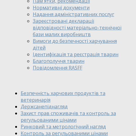
Пам`ятки, рекомендації
Нормативні документи
Надання адміністративних послуг
Зареєстровані декларації
відповідності матеріально-технічної
бази малих виробництв
Вимоги до безпечності харчування
дітей
Ідентифікація та реєстрація тварин
Благополуччя тварин
Повідомлення RASFF
Безпечність харчових продуктів та
ветеринарія
Держсанепіднагляд
Захист прав споживачів та контроль за
регульованими цінами
Ринковий та метрологічний нагляд
Контроль за регульованими цінами