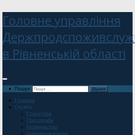
Головне управління
Держпродспоживслуж
в Рівненській області
Пошук:
Головна
Служба
Структура
Про службу
Керівництво
Очищення влади