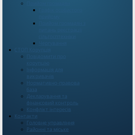
Прийом громадян
Графік особистого
прийому
Прийом громадян з
питань реєстрації
сільгосптехніки
Чергування
СТОП Корупція
Повідомити про
корупцію
Інформація для
викривачів
Нормативно-правова
база
Декларування та
фінансовий контроль
Конфлікт інтересів
Контакти
Головне управління
Районні та міське