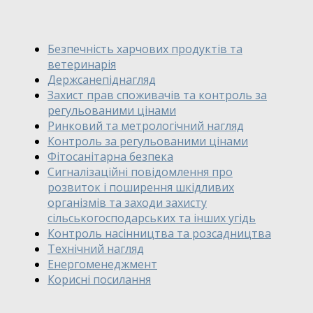
Безпечність харчових продуктів та
ветеринарія
Держсанепіднагляд
Захист прав споживачів та контроль за
регульованими цінами
Ринковий та метрологічний нагляд
Контроль за регульованими цінами
Фітосанітарна безпека
Сигналізаційні повідомлення про
розвиток і поширення шкідливих
організмів та заходи захисту
сільськогосподарських та інших угідь
Контроль насінництва та розсадництва
Технічний нагляд
Енергоменеджмент
Корисні посилання