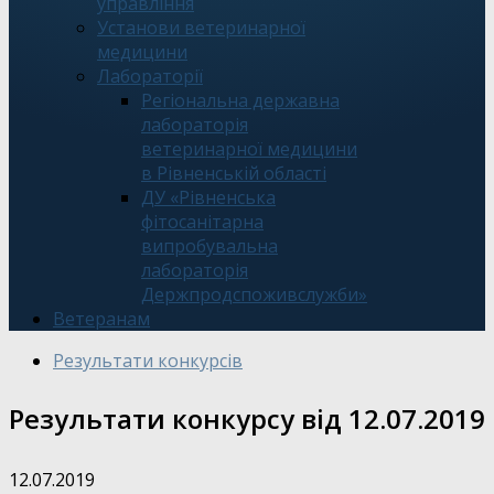
управління
Установи ветеринарної
медицини
Лабораторії
Регіональна державна
лабораторія
ветеринарної медицини
в Рівненській області
ДУ «Рівненська
фітосанітарна
випробувальна
лабораторія
Держпродспоживслужби»
Ветеранам
Результати конкурсів
Результати конкурсу від 12.07.2019
12.07.2019