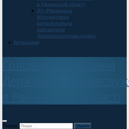
в Рівненській області
ДУ «Рівненська
фітосанітарна
випробувальна
лабораторія
Держпродспоживслужби»
Ветеранам
Головне управління
Держпродспоживслуж
в Рівненській області
Пошук: