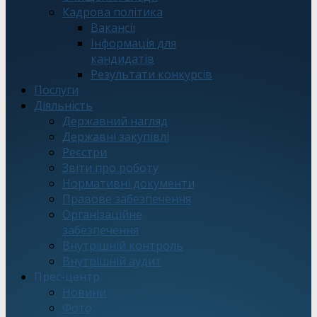
Кадрова політика
Вакансії
Інформація для
кандидатів
Результати конкурсів
Послуги
Діяльність
Державний нагляд
Державні закупівлі
Реєстри
Звіти про роботу
Нормативні документи
Правове забезпечення
Організаційне
забезпечення
Внутрішній контроль
Внутрішній аудит
Прес-центр
Новини
Фото