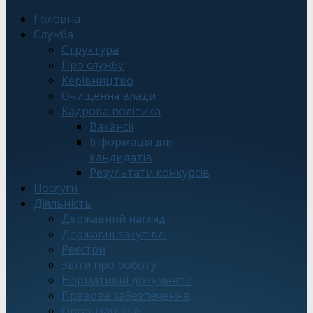
Головна
Служба
Структура
Про службу
Керівництво
Очищення влади
Кадрова політика
Вакансії
Інформація для
кандидатів
Результати конкурсів
Послуги
Діяльність
Державний нагляд
Державні закупівлі
Реєстри
Звіти про роботу
Нормативні документи
Правове забезпечення
Організаційне