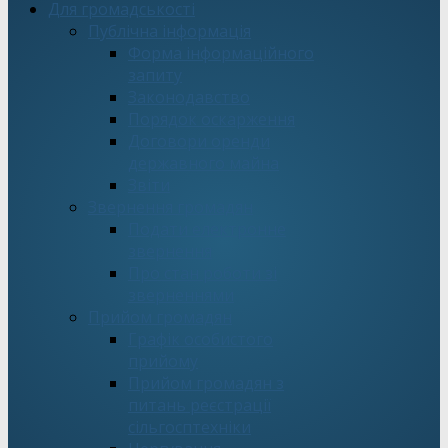
Для громадськості
Публічна інформація
Форма інформаційного
запиту
Законодавство
Порядок оскарження
Договори оренди
державного майна
Звіти
Звернення громадян
Подати електронне
звернення
Про стан роботи зі
зверненнями
Прийом громадян
Графік особистого
прийому
Прийом громадян з
питань реєстрації
сільгосптехніки