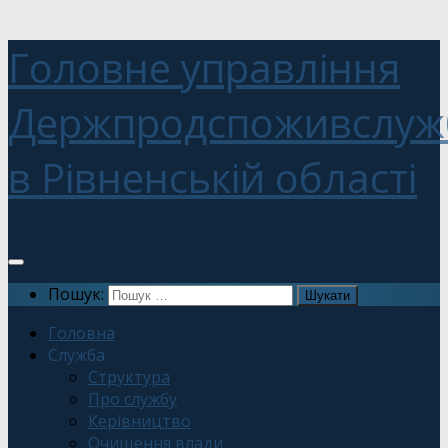
Головне управління
Держпродспоживслуж
в Рівненській області
Пошук:
Головна
Служба
Структура
Про службу
Керівництво
Очищення влади