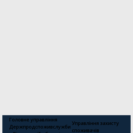
Головне управління
Управління захисту
Держпродспоживслужби
споживачів