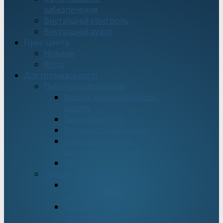
забезпечення
Внутрішній контроль
Внутрішній аудит
Прес-центр
Новини
Фото
Для громадськості
Публічна інформація
Форма інформаційного
запиту
Законодавство
Порядок оскарження
Договори оренди
державного майна
Звіти
Звернення громадян
Подати електронне
звернення
Про стан роботи зі
зверненнями