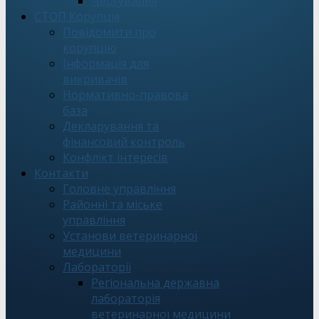
Чергування
СТОП Корупція
Повідомити про
корупцію
Інформація для
викривачів
Нормативно-правова
база
Декларування та
фінансовий контроль
Конфлікт інтересів
Контакти
Головне управління
Районні та міське
управління
Установи ветеринарної
медицини
Лабораторії
Регіональна державна
лабораторія
ветеринарної медицини