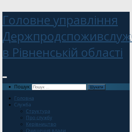
Головне управління
Держпродспоживслуж
в Рівненській області
Пошук:
Головна
Служба
Структура
Про службу
Керівництво
Очищення влади