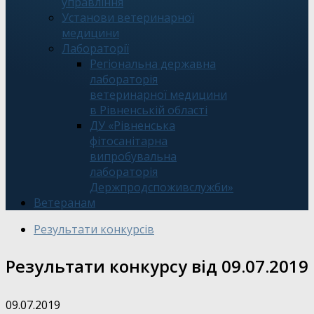
управління
Установи ветеринарної
медицини
Лабораторії
Регіональна державна
лабораторія
ветеринарної медицини
в Рівненській області
ДУ «Рівненська
фітосанітарна
випробувальна
лабораторія
Держпродспоживслужби»
Ветеранам
Результати конкурсів
Результати конкурсу від 09.07.2019
09.07.2019