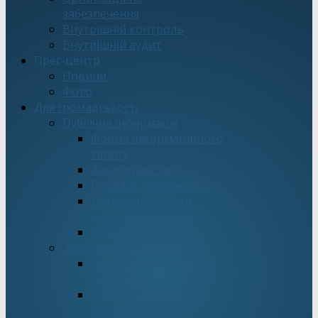
забезпечення
Внутрішній контроль
Внутрішній аудит
Прес-центр
Новини
Фото
Для громадськості
Публічна інформація
Форма інформаційного
запиту
Законодавство
Порядок оскарження
Договори оренди
державного майна
Звіти
Звернення громадян
Подати електронне
звернення
Про стан роботи зі
зверненнями