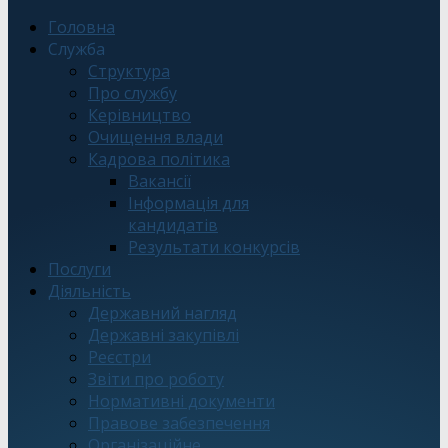
Головна
Служба
Структура
Про службу
Керівництво
Очищення влади
Кадрова політика
Вакансії
Інформація для
кандидатів
Результати конкурсів
Послуги
Діяльність
Державний нагляд
Державні закупівлі
Реєстри
Звіти про роботу
Нормативні документи
Правове забезпечення
Організаційне