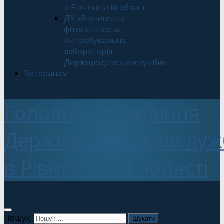
в Рівненській області
ДУ «Рівненська
фітосанітарна
випробувальна
лабораторія
Держпродспоживслужби»
Ветеранам
Головне управління
Держпродспоживслуж
в Рівненській області
Пошук: