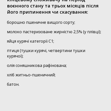
воєнного стану та трьох місяців після
його припинення чи скасування:
борошно пшеничне вищого сорту;
молоко пастеризоване жирністю 2,5% (у плівці);
яйця курячі категорії С1;
птиця (тушки курячі, четвертини тушки
курячої);
олія соняшникова рафінована;
хліб житньо-пшеничний;
батон.