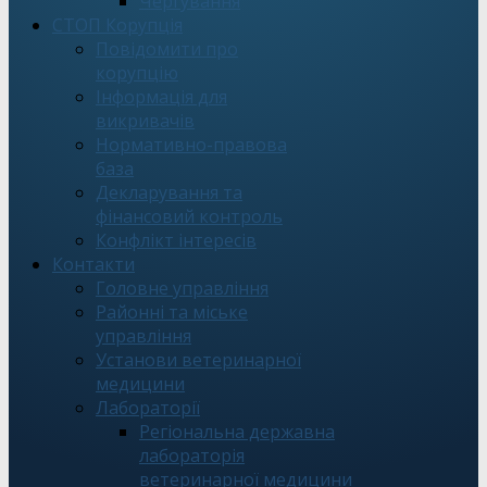
Чергування
СТОП Корупція
Повідомити про
корупцію
Інформація для
викривачів
Нормативно-правова
база
Декларування та
фінансовий контроль
Конфлікт інтересів
Контакти
Головне управління
Районні та міське
управління
Установи ветеринарної
медицини
Лабораторії
Регіональна державна
лабораторія
ветеринарної медицини