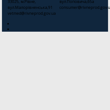
33025, м.Рівне,
вул.Поповича,65а
вул.Малорівненська,91
consumer@rivneprod.gov.
vetmed@rivneprod.gov.ua