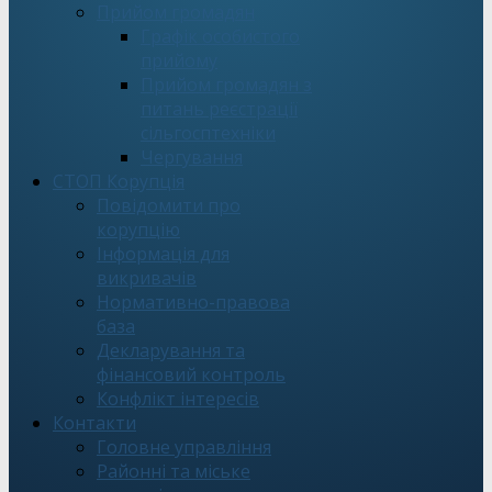
Прийом громадян
Графік особистого
прийому
Прийом громадян з
питань реєстрації
сільгосптехніки
Чергування
СТОП Корупція
Повідомити про
корупцію
Інформація для
викривачів
Нормативно-правова
база
Декларування та
фінансовий контроль
Конфлікт інтересів
Контакти
Головне управління
Районні та міське