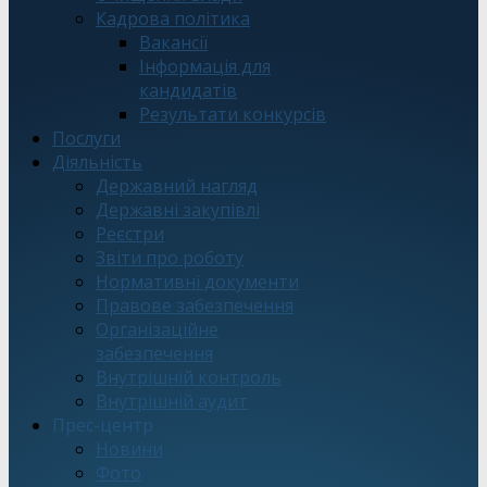
Кадрова політика
Вакансії
Інформація для
кандидатів
Результати конкурсів
Послуги
Діяльність
Державний нагляд
Державні закупівлі
Реєстри
Звіти про роботу
Нормативні документи
Правове забезпечення
Організаційне
забезпечення
Внутрішній контроль
Внутрішній аудит
Прес-центр
Новини
Фото