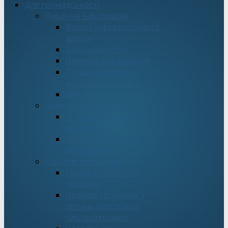
Для громадськості
Публічна інформація
Форма інформаційного
запиту
Законодавство
Порядок оскарження
Договори оренди
державного майна
Звіти
Звернення громадян
Подати електронне
звернення
Про стан роботи зі
зверненнями
Прийом громадян
Графік особистого
прийому
Прийом громадян з
питань реєстрації
сільгосптехніки