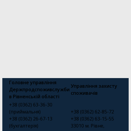
Головне управління
Управління захисту
Держпродспоживслужби
споживачів
в Рівненській області
+38 (0362) 63-36-30
(приймальня)
+38 (0362) 62-85-72
+38 (0362) 26-67-13
+38 (0362) 63-15-55
(бухгалтерія)
33010 м. Рівне,