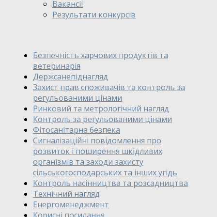
Вакансії
Результати конкурсів
Безпечність харчових продуктів та
ветеринарія
Держсанепіднагляд
Захист прав споживачів та контроль за
регульованими цінами
Ринковий та метрологічний нагляд
Контроль за регульованими цінами
Фітосанітарна безпека
Сигналізаційні повідомлення про
розвиток і поширення шкідливих
організмів та заходи захисту
сільськогосподарських та інших угідь
Контроль насінництва та розсадництва
Технічний нагляд
Енергоменеджмент
Корисні посилання