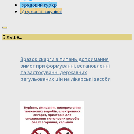
Урядовий кур’єр
Державні закупівлі
Більше...
Зразок скарги з питань дотримання
вимог при формуванні, встановленні
та застосуванні державних
регульованих цін на лікарські засоби