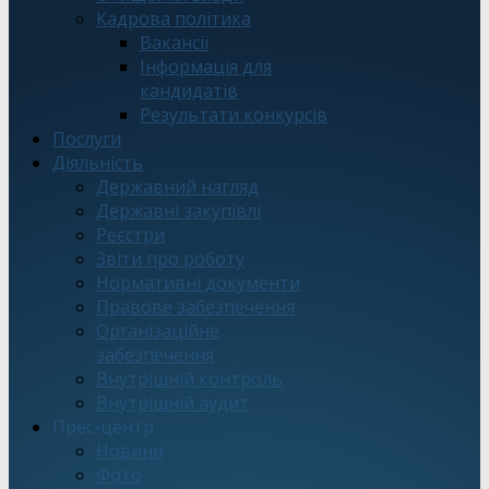
Кадрова політика
Вакансії
Інформація для
кандидатів
Результати конкурсів
Послуги
Діяльність
Державний нагляд
Державні закупівлі
Реєстри
Звіти про роботу
Нормативні документи
Правове забезпечення
Організаційне
забезпечення
Внутрішній контроль
Внутрішній аудит
Прес-центр
Новини
Фото