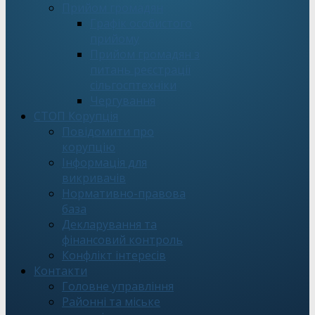
Прийом громадян
Графік особистого
прийому
Прийом громадян з
питань реєстрації
сільгосптехніки
Чергування
СТОП Корупція
Повідомити про
корупцію
Інформація для
викривачів
Нормативно-правова
база
Декларування та
фінансовий контроль
Конфлікт інтересів
Контакти
Головне управління
Районні та міське