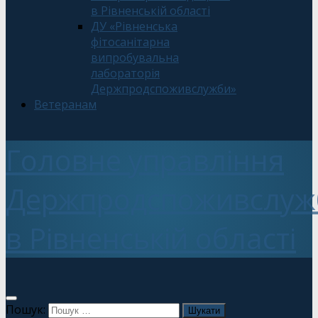
в Рівненській області
ДУ «Рівненська
фітосанітарна
випробувальна
лабораторія
Держпродспоживслужби»
Ветеранам
Головне управління
Держпродспоживслуж
в Рівненській області
Пошук: