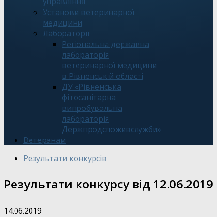
управління
Установи ветеринарної
медицини
Лабораторії
Регіональна державна
лабораторія
ветеринарної медицини
в Рівненській області
ДУ «Рівненська
фітосанітарна
випробувальна
лабораторія
Держпродспоживслужби»
Ветеранам
Результати конкурсів
Результати конкурсу від 12.06.2019
14.06.2019