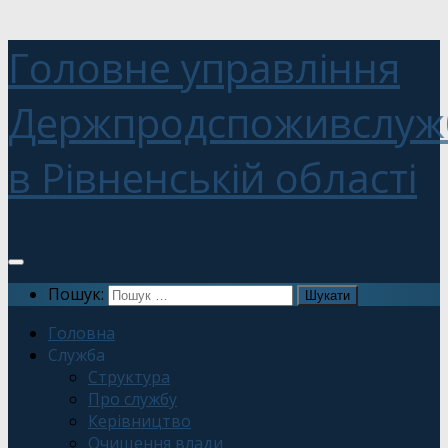
Головне управління
Держпродспоживслуж
в Рівненській області
Пошук:
Головна
Служба
Структура
Про службу
Керівництво
Очищення влади