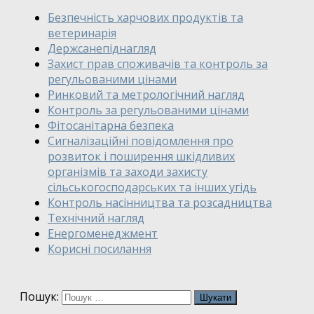
Безпечність харчових продуктів та
ветеринарія
Держсанепіднагляд
Захист прав споживачів та контроль за
регульованими цінами
Ринковий та метрологічний нагляд
Контроль за регульованими цінами
Фітосанітарна безпека
Сигналізаційні повідомлення про
розвиток і поширення шкідливих
організмів та заходи захисту
сільськогосподарських та інших угідь
Контроль насінництва та розсадництва
Технічний нагляд
Енергоменеджмент
Корисні посилання
Пошук: