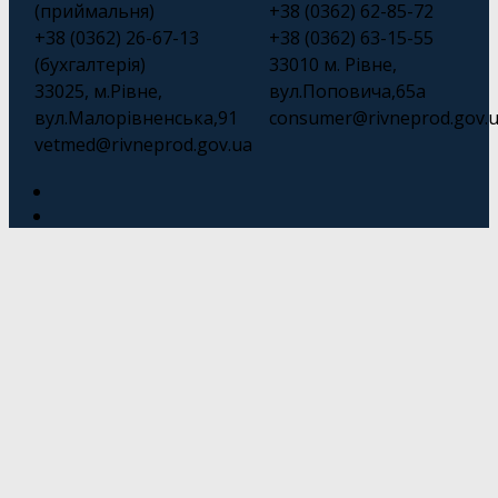
(приймальня)
+38 (0362) 62-85-72
+38 (0362) 26-67-13
+38 (0362) 63-15-55
(бухгалтерія)
33010 м. Рівне,
33025, м.Рівне,
вул.Поповича,65а
вул.Малорівненська,91
consumer@rivneprod.gov.
vetmed@rivneprod.gov.ua