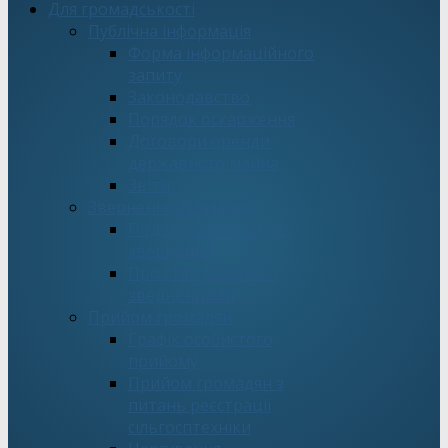
Для громадськості
Публічна інформація
Форма інформаційного
запиту
Законодавство
Порядок оскарження
Договори оренди
державного майна
Звіти
Звернення громадян
Подати електронне
звернення
Про стан роботи зі
зверненнями
Прийом громадян
Графік особистого
прийому
Прийом громадян з
питань реєстрації
сільгосптехніки