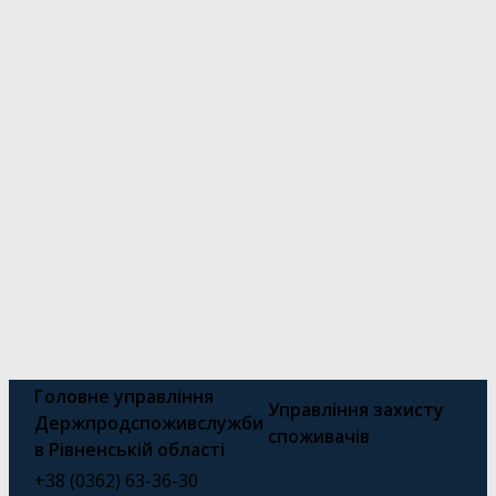
Головне управління
Управління захисту
Держпродспоживслужби
споживачів
в Рівненській області
+38 (0362) 63-36-30