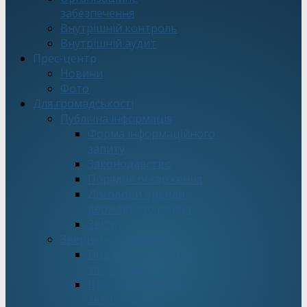
забезпечення
Внутрішній контроль
Внутрішній аудит
Прес-центр
Новини
Фото
Для громадськості
Публічна інформація
Форма інформаційного
запиту
Законодавство
Порядок оскарження
Договори оренди
державного майна
Звіти
Звернення громадян
Подати електронне
звернення
Про стан роботи зі
зверненнями