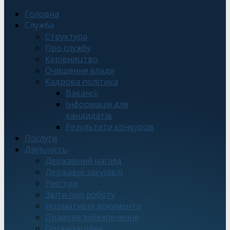
Головна
Служба
Структура
Про службу
Керівництво
Очищення влади
Кадрова політика
Вакансії
Інформація для
кандидатів
Результати конкурсів
Послуги
Діяльність
Державний нагляд
Державні закупівлі
Реєстри
Звіти про роботу
Нормативні документи
Правове забезпечення
Організаційне