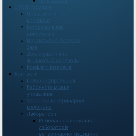
Чергування
СТОП Корупція
Повідомити про
корупцію
Інформація для
викривачів
Нормативно-правова
база
Декларування та
фінансовий контроль
Конфлікт інтересів
Контакти
Головне управління
Районні та міське
управління
Установи ветеринарної
медицини
Лабораторії
Регіональна державна
лабораторія
ветеринарної медицини