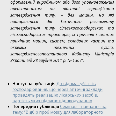
оформлений виробником або його уповноваженим
представником на підставі сертифіката
затвердження типу, – для машин, на які
поширюється дія Технічного регламенту
затвердження типу сільськогосподарських та
лісогосподарських тракторів, їх причепів і змінних
причіпних машин, систем, складових частин та
окремих технічних вузлів,
затвердженогопостановою Кабінету Міністрів
України від 28 грудня 2011 р. № 1367″.
Наступна публікація
До відома суб’єктів
господарювання, що через аптечні заклади
провадять реалізацію лікарських засобів,
вартість яких підлягає відшкодуванню
Попередня публікація
Семінар – навчання на
тему: “Відбір проб мозку для лабораторного