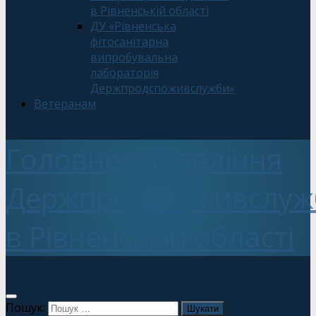
в Рівненській області
ДУ «Рівненська
фітосанітарна
випробувальна
лабораторія
Держпродспоживслужби»
Ветеранам
Головне управління
Держпродспоживслуж
в Рівненській області
Пошук: