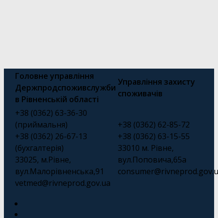
Головне управління
Управління захисту
Держпродспоживслужби
споживачів
в Рівненській області
+38 (0362) 63-36-30
(приймальня)
+38 (0362) 62-85-72
+38 (0362) 26-67-13
+38 (0362) 63-15-55
(бухгалтерія)
33010 м. Рівне,
33025, м.Рівне,
вул.Поповича,65а
вул.Малорівненська,91
consumer@rivneprod.gov.
vetmed@rivneprod.gov.ua