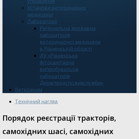
управління
Установи ветеринарної
медицини
Лабораторії
Регіональна державна
лабораторія
ветеринарної медицини
в Рівненській області
ДУ «Рівненська
фітосанітарна
випробувальна
лабораторія
Держпродспоживслужби»
Ветеранам
Технічний нагляд
Порядок реєстрації тракторів,
самохідних шасі, самохідних