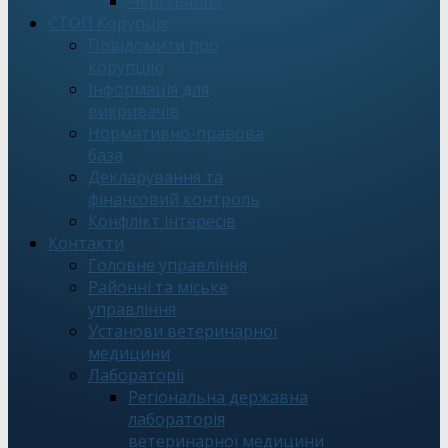
Чергування
СТОП Корупція
Повідомити про
корупцію
Інформація для
викривачів
Нормативно-правова
база
Декларування та
фінансовий контроль
Конфлікт інтересів
Контакти
Головне управління
Районні та міське
управління
Установи ветеринарної
медицини
Лабораторії
Регіональна державна
лабораторія
ветеринарної медицини