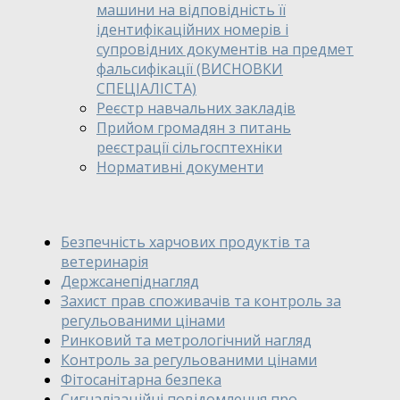
машини на відповідність її
ідентифікаційних номерів і
супровідних документів на предмет
фальсифікації (ВИСНОВКИ
СПЕЦІАЛІСТА)
Реєстр навчальних закладів
Прийом громадян з питань
реєстрації сільгосптехніки
Нормативні документи
Безпечність харчових продуктів та
ветеринарія
Держсанепіднагляд
Захист прав споживачів та контроль за
регульованими цінами
Ринковий та метрологічний нагляд
Контроль за регульованими цінами
Фітосанітарна безпека
Сигналізаційні повідомлення про