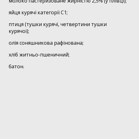
молоко пастеризоване жирністю 2,5% (у плівці);
яйця курячі категорії С1;
птиця (тушки курячі, четвертини тушки
курячої);
олія соняшникова рафінована;
хліб житньо-пшеничний;
батон.