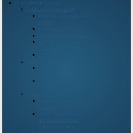
Для громадськості
Публічна інформація
Форма інформаційного
запиту
Законодавство
Порядок оскарження
Договори оренди
державного майна
Звіти
Звернення громадян
Подати електронне
звернення
Про стан роботи зі
зверненнями
Прийом громадян
Графік особистого
прийому
Прийом громадян з
питань реєстрації
сільгосптехніки