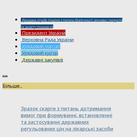
Державна служба України з питань безпечності харчових продуктів
та захисту споживачів
Президент України
Верховна Рада України
Урядовий портал
Урядовий кур’єр
Державні закупівлі
Більше...
Зразок скарги з питань дотримання
вимог при формуванні, встановленні
та застосуванні державних
регульованих цін на лікарські засоби