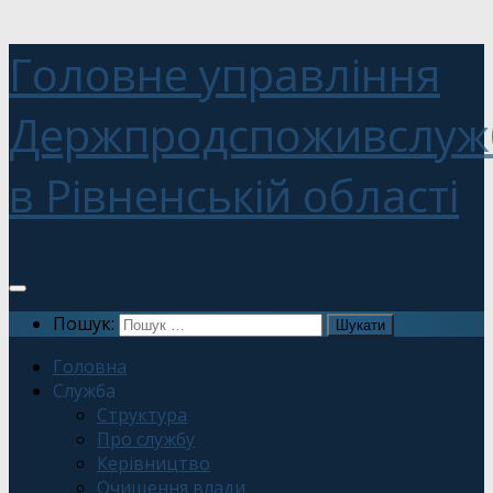
Головне управління
Держпродспоживслуж
в Рівненській області
Пошук:
Головна
Служба
Структура
Про службу
Керівництво
Очищення влади