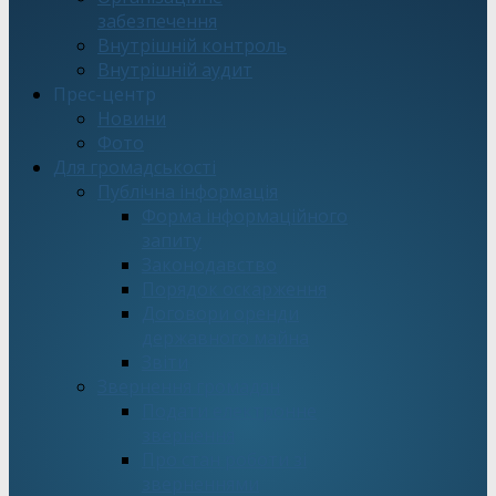
забезпечення
Внутрішній контроль
Внутрішній аудит
Прес-центр
Новини
Фото
Для громадськості
Публічна інформація
Форма інформаційного
запиту
Законодавство
Порядок оскарження
Договори оренди
державного майна
Звіти
Звернення громадян
Подати електронне
звернення
Про стан роботи зі
зверненнями