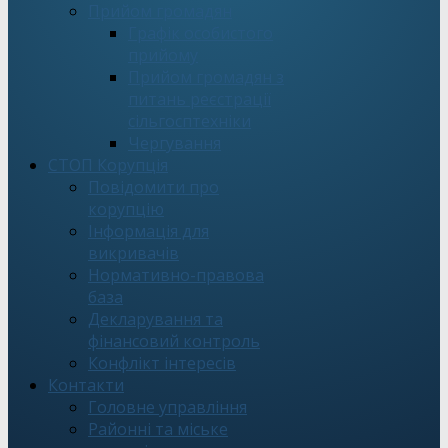
Прийом громадян
Графік особистого
прийому
Прийом громадян з
питань реєстрації
сільгосптехніки
Чергування
СТОП Корупція
Повідомити про
корупцію
Інформація для
викривачів
Нормативно-правова
база
Декларування та
фінансовий контроль
Конфлікт інтересів
Контакти
Головне управління
Районні та міське