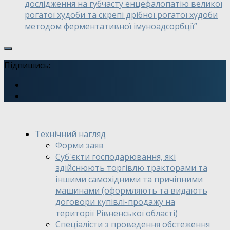
дослідження на губчасту енцефалопатію великої
рогатої худоби та скрепі дрібної рогатої худоби
методом ферментативної імуноадсорбції”
Підпишись:
Технічний нагляд
Форми заяв
Суб'єкти господарювання, які
здійснюють торгівлю тракторами та
іншими самохідними та причіпними
машинами (оформляють та видають
договори купівлі-продажу на
території Рівненської області)
Спеціалісти з проведення обстеження