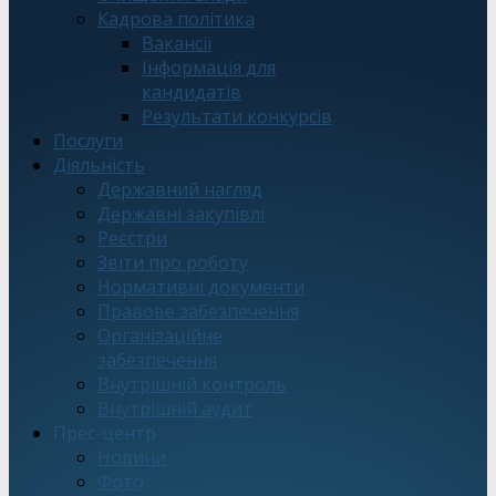
Кадрова політика
Вакансії
Інформація для
кандидатів
Результати конкурсів
Послуги
Діяльність
Державний нагляд
Державні закупівлі
Реєстри
Звіти про роботу
Нормативні документи
Правове забезпечення
Організаційне
забезпечення
Внутрішній контроль
Внутрішній аудит
Прес-центр
Новини
Фото