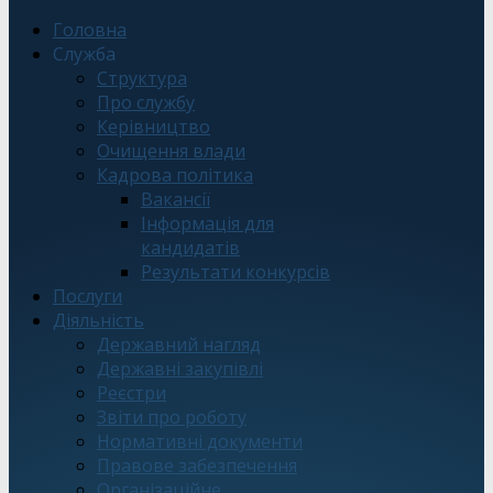
Головна
Служба
Структура
Про службу
Керівництво
Очищення влади
Кадрова політика
Вакансії
Інформація для
кандидатів
Результати конкурсів
Послуги
Діяльність
Державний нагляд
Державні закупівлі
Реєстри
Звіти про роботу
Нормативні документи
Правове забезпечення
Організаційне