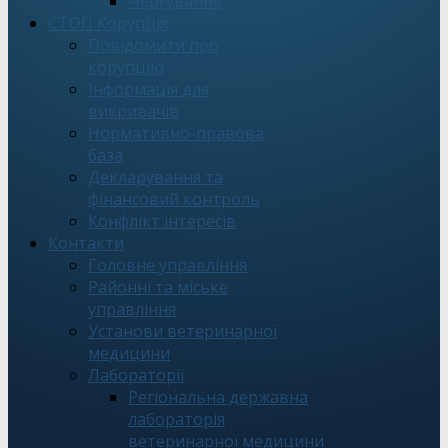
Чергування
СТОП Корупція
Повідомити про
корупцію
Інформація для
викривачів
Нормативно-правова
база
Декларування та
фінансовий контроль
Конфлікт інтересів
Контакти
Головне управління
Районні та міське
управління
Установи ветеринарної
медицини
Лабораторії
Регіональна державна
лабораторія
ветеринарної медицини