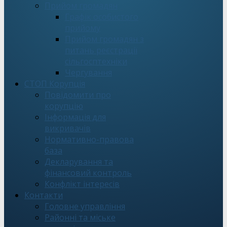
Прийом громадян
Графік особистого
прийому
Прийом громадян з
питань реєстрації
сільгосптехніки
Чергування
СТОП Корупція
Повідомити про
корупцію
Інформація для
викривачів
Нормативно-правова
база
Декларування та
фінансовий контроль
Конфлікт інтересів
Контакти
Головне управління
Районні та міське