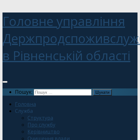
Головне управління
Держпродспоживслуж
в Рівненській області
Пошук:
Головна
Служба
Структура
Про службу
Керівництво
Очищення влади