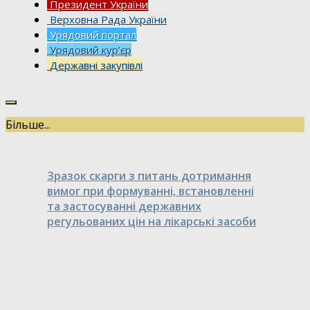
Президент України
Верховна Рада України
Урядовий портал
Урядовий кур’єр
Державні закупівлі
Більше...
Зразок скарги з питань дотримання
вимог при формуванні, встановленні
та застосуванні державних
регульованих цін на лікарські засоби