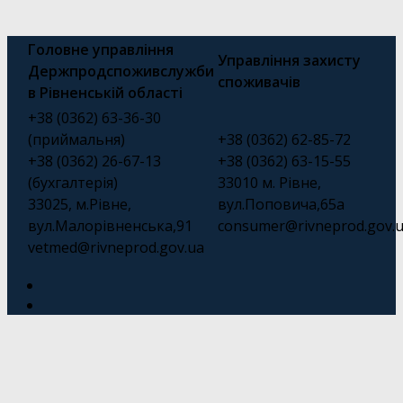
Головне управління
Управління захисту
Держпродспоживслужби
споживачів
в Рівненській області
+38 (0362) 63-36-30
(приймальня)
+38 (0362) 62-85-72
+38 (0362) 26-67-13
+38 (0362) 63-15-55
(бухгалтерія)
33010 м. Рівне,
33025, м.Рівне,
вул.Поповича,65а
вул.Малорівненська,91
consumer@rivneprod.gov.
vetmed@rivneprod.gov.ua