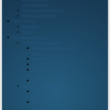
забезпечення
Внутрішній контроль
Внутрішній аудит
Прес-центр
Новини
Фото
Для громадськості
Публічна інформація
Форма інформаційного
запиту
Законодавство
Порядок оскарження
Договори оренди
державного майна
Звіти
Звернення громадян
Подати електронне
звернення
Про стан роботи зі
зверненнями