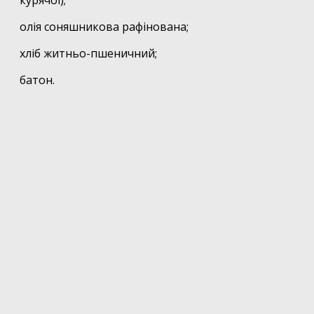
олія соняшникова рафінована;
хліб житньо-пшеничний;
батон.