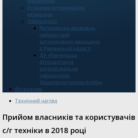
управління
Установи ветеринарної
медицини
Лабораторії
Регіональна державна
лабораторія
ветеринарної медицини
в Рівненській області
ДУ «Рівненська
фітосанітарна
випробувальна
лабораторія
Держпродспоживслужби»
Ветеранам
Технічний нагляд
Прийом власників та користувачів
с/г техніки в 2018 році