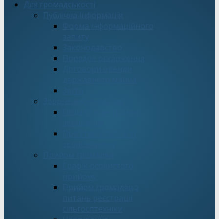
Для громадськості
Публічна інформація
Форма інформаційного
запиту
Законодавство
Порядок оскарження
Договори оренди
державного майна
Звіти
Звернення громадян
Подати електронне
звернення
Про стан роботи зі
зверненнями
Прийом громадян
Графік особистого
прийому
Прийом громадян з
питань реєстрації
сільгосптехніки