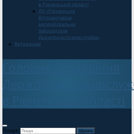
в Рівненській області
ДУ «Рівненська
фітосанітарна
випробувальна
лабораторія
Держпродспоживслужби»
Ветеранам
Головне управління
Держпродспоживслуж
в Рівненській області
Пошук: