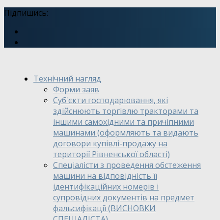
Підпишись:
Технічний нагляд
Форми заяв
Суб'єкти господарювання, які
здійснюють торгівлю тракторами та
іншими самохідними та причіпними
машинами (оформляють та видають
договори купівлі-продажу на
території Рівненської області)
Спеціалісти з проведення обстеження
машини на відповідність її
ідентифікаційних номерів і
супровідних документів на предмет
фальсифікації (ВИСНОВКИ
СПЕЦІАЛІСТА)