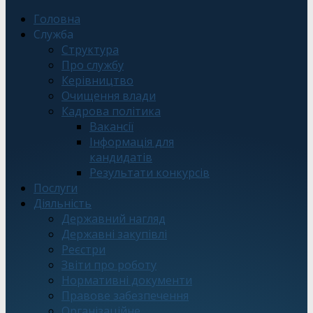
Головна
Служба
Структура
Про службу
Керівництво
Очищення влади
Кадрова політика
Вакансії
Інформація для
кандидатів
Результати конкурсів
Послуги
Діяльність
Державний нагляд
Державні закупівлі
Реєстри
Звіти про роботу
Нормативні документи
Правове забезпечення
Організаційне