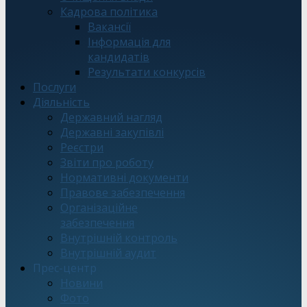
Кадрова політика
Вакансії
Інформація для
кандидатів
Результати конкурсів
Послуги
Діяльність
Державний нагляд
Державні закупівлі
Реєстри
Звіти про роботу
Нормативні документи
Правове забезпечення
Організаційне
забезпечення
Внутрішній контроль
Внутрішній аудит
Прес-центр
Новини
Фото